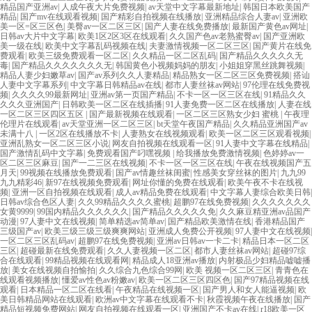
精品国产亚洲av
|
人成午夜大片免费视频
|
av天堂中文字幕最新地址
|
韩国日本欧美国产
精品
|
国产mv在线观看视频
|
国产精彩自拍视频在线播放
|
亚洲精品综合人妻av
|
亚洲欧
美一区=区三区色
|
美臀av一区二区三区
|
国产人妻在线免费播放
|
最新国产黄色av网址
|
日韩av大片中文字幕
|
欧美1区2区3区在线观看
|
久久国产色av老熟蜜臀av
|
国产亚洲欧
美一级在线
|
欧美中文字幕乱码视频在线
|
夫妻激情视频一区二区三区
|
国产黄片在线免
费观看
|
欧美三级免费观看一区二区
|
久久精品一区二区乱码
|
国产精品久久久久久无
毒
|
国产精品久久久久久久久无
|
韩国黄色小视频妈妈的朋友
|
小姐姐穿黑丝跳舞视频
|
精品人妻少妇嫩草av
|
国产av系列久久人妻精品
|
精品熟女一区二区三区免费视频
|
搭讪
人妻中文字幕系列
|
中文字幕日韩精品av在线
|
都市人妻丝袜av网站
|
97伦理在线免费视
频
|
久久久久99最新网址
|
亚洲av第一页国产精品
|
不卡一区一区三区在线
|
91精品久久
久久久亚洲国产
|
日韩欧美一区二区在线插播
|
91人妻免费一区二区在线播放
|
人妻在线
一区二区三区四区五区
|
国产最新视频在线观看
|
一区二区三区熟女少妇 蜜桃
|
午夜理
伦理片在线观看
|
av天堂亚洲一区二区三区
|
bt天堂午夜国产精品
|
久久精品亚洲国产av
未满十八
|
一区2区在线播放不卡
|
人妻熟女在线视频观看
|
欧美一区二区三区观看视频
|
亚洲乱熟女一区二区三区小说
|
网友自拍视频在线观看一区
|
91人妻中文字幕在线精品
|
国产激情乱码中文字幕
|
免费观看国产叼嘿视频
|
给我播放免费激情视频
|
色婷婷av一
区二区三区麻豆
|
国产一二三区在线视频
|
不卡一区一区三区在线
|
午夜在线视频国产五
月天
|
99视频在线播放免费观看
|
国产av情趣丝袜闺蜜
|
性感美女穿丝袜的图片
|
九九99
九九精彩46
|
新97在线视频免费观看
|
网址你懂的免费在线观看
|
欧美午夜不卡在线视
频
|
亚洲一区自拍视频在线观看
|
成人av精品免费在线观看
|
中文字幕人妻综合欧美日韩
|
日韩av综合色区人妻
|
久久99精品久久久久蜜桃
|
超鹏97在线免费视频
|
久久久久久久久
女黄9999
|
99国内精品久久久久久久
|
国产精品久久久久久免
|
久久麻豆精亚洲av品国产
动漫
|
97人妻中文在线视频
|
简单精选av简单av
|
国产精品欧美激情在线
|
香港精品国产
三级国产av
|
欧美三级三级三级爽爽网站
|
亚洲成人免费公开视频
|
97人妻中文在线视频
|
一区二区三区乱码av
|
超鹏97在线免费视频
|
亚洲av日韩av一卡二卡
|
精品日本一区二区
三区
|
超碰最新在线免费观看
|
久久人妻视频一区二区
|
都市人妻丝袜av网站
|
超碰97综
合在线观看
|
99精品视频在线观看网
|
精品成人18亚洲av播放
|
内射极品少妇精品嘘嘘播
放
|
美女在线视频自拍愉拍
|
久久综合九色综合99网
|
欧美 视频一区二区三区
|
青青色在
线观看视频播放
|
懂爱av性色av粉嫩av
|
欧美一区二区三区四区色
|
国产97精品视频在线
观看
|
日本精品一区二区在线看
|
午夜精品在线视频一区
|
国产男人和女人能逼视频
|
欧
美日韩精品网站在线观看
|
欧洲av中文字幕在线观看不卡
|
秋霞视频午夜在线播放
|
国产
精品短视频免费网站
|
网友自拍视频在线观看一区
|
亚洲国产不卡av在线
|
r18欧美一区