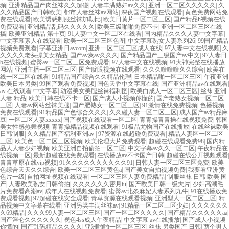
频
|
亚洲精品国产肉丝袜久久超碰
|
人妻丰满熟妇av久久
|
亚洲一区二区久久久久久
|
久
久久精品国产日韩欧美
|
都市人妻丝袜av网站
|
深夜国产视频在线观看
|
黄色免费网站免
费在线观看
|
欧美诱惑制服丝袜加勒比
|
欧美日黄片一区二区三区
|
国产精品h视频在线
免费观看
|
亚洲精品乱码久久久久久
|
欧美三级啪啪免费不卡
|
亚洲一区二区三区在线
搞
|
欧美亚洲精品 第十页
|
91人妻中文一区二区在线看
|
国内精品久久久人妻中文字幕
|
中文字幕素人在线观看
|
欧美一区二区三区色图
|
中文字幕熟女人妻系列26
|
99国产精品
视频免费观看
|
字幕亚洲日avcom
|
亚洲一区二区三区成人在线
|
97人妻中文在线视频
|
久
久久久久老头操美女精品
|
国产av爽av久久久
|
国产精品国产三级国产av中文
|
97人妻日
b在线视频
|
蜜臀av一区二区三区免费观看
|
97人妻中文在线视频
|
91大神完整在线播放
网站
|
亚洲主播一区二区三区
|
国产腚眼视频在线观看
|
久久久噜噜噜久久综合
|
欧美在
线一区二区在线看
|
91精品国产综合久久精品伦理
|
日本精品啪一区二区三区
|
午夜亚洲
欧美日本另类
|
99国产观看免费视频
|
国色天香中文字幕在线
|
国产亚洲精品av在线观看
|
av 在线观看 中文字幕
|
动漫美女美腿丝袜福利图
|
欧美白成人一区二区三区
|
丝袜 亚洲
人妻 精品
|
欧美日韩在线不卡一区
|
国产成人小视频你懂的
|
国产老熟女视频一区二区
三区
|
人妻av网站丝袜美腿
|
国产肥熟女一区二区三区
|
91激情在线免费视频
|
色播视频
免费在线观看
|
91精品国产色综合久久久
|
久久碰人妻一区二区三区
|
成人国产av精品麻
豆
|
一区二区人妻xxxxx
|
国产视频在线观看一区二区
|
青青操青青操在线视频免费
|
韩国
美女性感热舞视频
|
青青操精品视频在线观看
|
91极品尤物国产在线播放
|
在线丝袜欧美
日韩制服
|
久久精品国产福利亚洲av
|
97资源在线超碰免费观看
|
精品人妻区一区二区
三区
|
欧美色一区二区三区视频
|
欧美伦理大片免费观看
|
超碰在线观看免费98
|
国内精
品人人妻少妇视频
|
欧美亚洲自拍偷拍一区二区
|
中文字幕av久久一区二区
|
午夜精品在
线视频一区
|
最新超碰在线免费观看
|
在线播放av不卡国产日韩
|
超碰在线公开视频观看
|
青青草原在线vip视频
|
91久久久久久久久久久久91
|
日韩人妻一区二区三区免费
|
欧美
色综合天天久久综合
|
欧美一区二区三区黄色a
|
国产美女自拍视频免费
|
我要看亚洲黄
色片一级
|
自拍网址视频在线观看
|
一区二区三区人妻免费精品
|
制服丝袜 日韩 欧美 国
产
|
人妻欧美熟女日韩偷拍
|
久久久久久久密月tu
|
国产欧美日韩一级大片
|
少妇高潮毛
片免费看高潮av
|
成年人在线视频免费看
|
蜜臀av北条麻妃人妻系列九牛
|
91在线播放免
费观看视频
|
97超碰在线安全观看
|
青草资源在线观看视频
|
亚洲型人一区二区三区
|
精
品视频中文字幕在线看
|
亚洲另类丰满丝袜av
|
91精品一区二区三区少妇
|
久久久久久久
久69精品
|
久久久99人妻一区二区三区
|
国产一区二区久久久久
|
国产精品久久久久久aa
|
国产淫仑久久久久久久
|
视色4ss成人午夜精品
|
中文字幕 av在线播放
|
国产成人小视频
你懂的
|
国产乱码精品久久久久
|
亚洲啪啪一区二区三区
|
丝袜 另类国产 日韩
|
两个男人