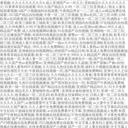
看视频
|
久久久久久久久久久6
|
成人亚洲国产av一区久久
|
亚欧精品久久久久久久久久
久
|
91青青草原在线观看
|
99久久国产精品久久99
|
一区二区三区亚洲成人
|
熟女人妻在
线观看视频
|
h国产小视频福利在线观看
|
午夜精品男女一二二区
|
成人av精品免费在线
观看
|
2023国产精品自拍视频
|
午夜一区二区三区视频
|
亚洲av乱码二区三区18禁
|
日韩
欧美av乱码夜夜摸
|
超97视频在线免费观看
|
国产老肥熟女一区二区三区
|
性感熟女一区
二区三区
|
欧美三级欧美三级欧美三级
|
欧美日韩亚洲国内在线观看
|
97在线国内自拍视
频
|
久久99免费久久99
|
97免费在线视频中文字幕
|
成人mv亚洲mv欧洲mv
|
99久久成人
精品国产免费
|
成人在线视频网站播放
|
91在线国产自拍视频
|
亚洲啪啪一区二区三区
|
91正在播放国产调教
|
布袋和尚电视剧在线看
|
蜜臀av一区二区三区人妻在线
|
欧美1区2
区3区在线观看
|
青青青国产精品免费观看
|
亚洲 综合 日韩 在线
|
国产精品久久久久久
精三级
|
亚洲成人看片在线观看
|
国产一级av大片对白
|
自拍偷拍亚洲欧美在线
|
白丝美
腿动漫丝袜国产精品
|
99久久永久免费网站
|
久久中文字幕人妻熟av
|
欧美日韩亚洲国
内在线观看
|
亚洲偷拍自拍视频网站
|
婷婷国产av精品日韩
|
欧美成人免费在线视频播放
|
青青青草精品在线观看
|
欧美一区二区三区中文
|
999久久久精品国产
|
网友自拍亚洲视
频在线第一页
|
丰满人妻一区二区三区
|
我要看亚洲黄色片一级
|
国产乱码视频一区二
区
|
久久国产色av老熟蜜臀av
|
亚洲精品国产肉丝袜久久超碰
|
亚洲产国偷v产偷v自拍
|
中文亚洲人妻有码中文视频
|
久久综合九色综合欧美亚洲
|
福利大片视频在线播放
|
美女
丝袜性感照片大全
|
午夜精品在线视频一区
|
国产精品短视频免费网站
|
亚洲七久久之综
合七久久
|
一区二区三区亚洲综合
|
久久99精品久久久久久青春
|
青草青青青青青青操死
你
|
福利一区二区三区在线视频
|
国产乱码久久久久久久
|
99国产精品99久久
|
九色91在
线视频播放
|
九色91在线视频播放
|
国产黑丝熟女综合一区
|
秋霞国产午夜精品免费视
频
|
欧美一级一区在线观看
|
国产精品综合在线视频
|
亚洲国产精品99久久
|
91大片免费
在线播放
|
精品毛片人妻啪啪性色av蜜臀
|
亚洲美女偷拍激情五月天
|
亚洲一区二区久
久久久久
|
欧美极品一区二区乱码
|
欧美老熟女丝袜网站大全
|
日韩人妻一区二区在线视
频
|
国产精品视频免费观看
|
亚洲 欧美 激情 成人
|
亚洲一级二级欧美一区二区
|
久久久
久久久久久国产
|
av激情爱爱中文字幕
|
激情情侣在线免费视频
|
av人妻中文字幕在线
|
1024久久国产麻豆
|
久久人妻中文免费视频
|
欧美激情伦理一区二区
|
中文字幕乱码在线
中文乱码
|
97超碰在线资源观看
|
av在线免费看中文字幕
|
亚洲精品视频成人免费
|
秋霞
国产午夜精品免费视频
|
青青视频在线观看精品
|
97色伦视频在线观看
|
不卡黄色免费在
线观看
|
国产女优精品在线观看
|
中文字幕av久久一区二区
|
激情福利视频在线观看
|
国
产叼嘿视频在线免费观看
|
凹凸视频免费在线观看
|
中文字幕人妻系列人妻熟
|
亚洲乱码
视频在线播放网址
|
在线免费观看国产小视频
|
国产一区二区人妻在线观看
|
中文字幕人