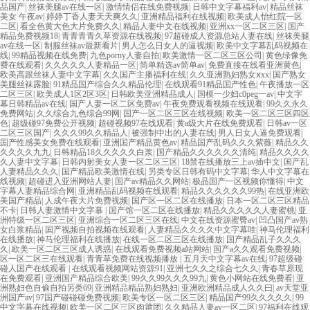
品国产
|
丝袜美腿av在线一区
|
激情情侣在线免费视频
|
日韩中文字幕福利av
|
精品丝袜
美女 午夜av
|
婷婷丁香人妻天天爽久久
|
亚洲精品福利在线视频
|
欧美成人怡红院一区
二区
|
看全色黄大色大片免费久久
|
精品人妻中文在线视频
|
亚洲xx一区二区三区
|
国产
精品免费视频18
|
青青青青久草资源在线视频
|
97超碰成人资源总站人妻在线
|
丝袜美腿
av在线一区
|
制服丝袜av最新看片
|
男人怎么日女人的逼视频
|
欧美中文字幕乱码视频在
线
|
99精品视频在线免费
|
九色porny人妻自拍
|
欧美激情一区二区三区公司
|
黄色绿像免
费在线观看
|
久久久久久人妻精品一区
|
简单精选av简单av
|
免费直接在线看亚洲黄色
|
欧美高跟丝袜人妻中文字幕
|
久久国产主播福利在线
|
久久亚洲熟妇熟女ⅹxx
|
国产熟女
美腿丝袜露脸
|
91精品国产综合久久精品伦理
|
在线观看91精品国产性色
|
午夜播放一区
二区三区
|
欧美成人1区2区3区
|
日韩欧美亚洲精品成人
|
国模一少妇c0peg一av
|
中文字
幕日韩精品av在线
|
国产人妻一区二区免费av
|
午夜免费观看视频在线观看
|
99久久永久
免费网站
|
久久综合九色综合99网
|
国产一区二区三区在线视频
|
欧美一区二区三区四区
色
|
超级碰97免费公开视频
|
超碰视频97在线观看
|
黄a级大片在线免费观看
|
日韩av一区
二区三区国产
|
久久久99久久精品人
|
被强制中出的人妻在线
|
男人日女人逼免费观看
|
国产性感美女免费在线观看
|
亚洲国产精品黄色av
|
精品国产乱码久久久紫薇
|
精品久久
久久久久九九
|
日韩精品18久久久久久白浆
|
国产精品久久久久久久清纯
|
精品久久久久
久人妻中文字幕
|
日韩内射美女人妻一区二区三区
|
18禁在线播放三上av插中文
|
国产乱
人妻精品久久久
|
国产精品欧美激情在线
|
另类专区日韩有码中文字幕
|
华人中文字幕在
线视频
|
超碰进入亚洲网站人妻
|
国产av精品久久网站
|
极品国产一区视频你懂得
|
中文
字幕人妻精品综合网
|
亚洲精品乱码视频在线观看
|
精品久久久久久久99热
|
在线亚洲欧
美国产精品
|
人成午夜大片免费视频
|
国产区一区二区在线播放
|
日本一区二区三区精品
不卡
|
日韩人妻激情中文字幕
|
国产馆一区二区在线播放
|
精品久久久久久人妻蜜桃
|
亚
洲特级一区二区三区
|
亚洲综合一区二区三区在线
|
中文在线资源蜜臀av
|
凹凸国产av熟
女白浆精品
|
国产视频自拍视频在线观看
|
人妻精品久久久久中文字幕哇
|
神马伦理福利
在线播放
|
神马伦理福利在线播放
|
在线一区二区三区在线播放
|
国产精品乱子久久久
久
|
欧美一区二区三区成人诱惑
|
在线观看免费视频a站网站
|
国产a久久观看免费视频
|
区一区二区三在线观看
|
青青草免费在线视频播放
|
五月天中文字幕av在线
|
97超级碰
碰人国产在线观看
|
在线观看视频网站资源91
|
亚洲七久久之综合七久久
|
青春草原现
在免费观看
|
亚洲国产精品综合欧美
|
99久久99久久久99九
|
黄色小网站在线免费看
|
亚
洲熟妇色自偷自拍另类69
|
亚洲精品精品熟妇熟妇
|
亚洲欧洲精品成人久久曰
|
av天堂亚
洲国产av
|
97国产碰碰碰免费视频
|
欧美专区一区二区三区
|
精品国产99久久久久久
|
99
中文字幕在线视频
|
欧美一区二区三区肉莆团
|
久久精品人妻av一区二区
|
97福利在线观