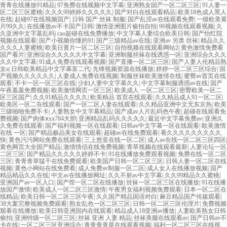
青青在线播放91精品
|
97免费在线视频中文字幕
|
亚洲熟女国产一区二区三区
|
91人妻一
区二区三区蜜桃
|
久久久99婷婷久久久久久
|
国产对白在线观看精品
|
欧美18色成人黑人
在线
|
起碰97在线视频国产
|
日韩 国产 丝袜 制服
|
国产乱淫av在线观看免费
|
一级欧美黄
片99久久
|
在线播放av不卡国产日韩
|
激情亚洲图片偷拍自拍
|
96视频在线观看视频
|
久
久亚洲中文字墓乱码
|
cao超碰在线免费播放
|
中文字幕人妻综合欧美日韩
|
国产怡红院
视频在线观看
|
国产小视频你懂的91
|
国产三级精品av在线
|
亚洲av 另类 丝袜
|
精品久久
久久久人妻蜜桃
|
欧美日黄片一区二区三区
|
自拍视频在线观看网站2
|
黄色激情免费看
国产看片
|
亚洲综合久久久久久中文字幕
|
亚洲制服丝袜在线诱惑一区
|
亚洲综合久久久
久久中文字幕
|
91成人免费在线观看视频
|
国产直播一区二区三区
|
国产人妻人伦精品熟
女a
|
日韩欧美精品中文字幕富二代
|
先锋视频资源在线播放
|
婷婷一区二区三区综合
|
国
产视频久久久久久久
|
人妻成人免费在线视频
|
制服丝袜欧美激情在线
|
蜜臀av首页在线
观看
|
不卡一区一区三区在线
|
少妇人妻中文字幕久久
|
中文字幕制服诱惑av在线
|
国产
午夜羞羞免费视频
|
欧美激情网页一区三区
|
欧美成人 一区二区三区
|
密臀欧美一区二
区三区国产
|
久久91精品久久久久
|
欧美精品 首页在线观看
|
久久精品成人91一区二区
|
欧美区一区二在线观看
|
国产一区二区人妻在线观看
|
久久精品亚洲中文无东京热
|
欧美
三级啪啪免费不卡
|
人妻熟女中文字幕精品
|
国产成av人片乱码色午夜
|
超碰在线观看免
费视频
|
国产肉体ⅹxx784大胆
|
亚洲精品乱码久久久久久
|
最近中文字幕免费av
|
亚洲久
久免费在线观看
|
国产福利视频一区在线观看
|
日韩av中文字幕一区在线观看
|
欧美激情
在线 一区
|
国产精品极品美女在线观看
|
超碰av在线免费观看
|
看久久久久久久久久久
快
|
黄色污污网站免费在线观看
|
三上悠亚在线一区二区
|
成人av在线一区二区三区四区
|
黄色网页大全国产精品
|
激情情侣在线免费视频
|
青草视频在线观看最新
|
人妻论坛一区
二区三区
|
国产精品久久久久久婷婷不卡
|
91在线播放免费观看视频
|
免费在线一区二区
三区
|
青青青草猛干在线免费观看
|
欧美国产日韩一区二区三区
|
日韩人妻一区二区在线
视频
|
黄色小网站在线免费看
|
成人免费av制服一区二区
|
成人女人在线播放视频
|
国产
精品精品久久在线
|
中文av在线播放网址
|
久久不射av中文字幕
|
久久99精品久久蜜桃
|
亚洲国产av一区入口
|
国产馆一区二区在线播放
|
丝袜一区二区三区在线播放
|
91在线播
放国产激情
|
欧美成人一区二区三区激情
|
午夜男女福利视频免费观看
|
日本一区二区在
线精品
|
欧美日韩一区二区三区午夜
|
久久国产精品国语对白
|
麻豆精品国产传媒观看
|
38大案完整视频免费观看
|
熟女乱色一区二区三区
|
日韩一区二区三区伦理片
|
免费视频
观看在线播放
|
欧美日韩亚洲国内在线观看
|
精品成人18亚洲av播放
|
人妻欧美熟女日韩
偷拍
|
亚洲特级一区二区三区
|
丝袜 亚洲 人妻 精品
|
丝袜美腿在线观看av
|
国产日韩av不
卡在线
|
一区二区三区亚洲综合
|
青青青青草在线观看视频
|
福利一区二区三区在线视