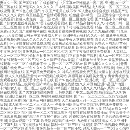
妻久久一区
|
国产国语对白在线你懂的
|
中文字幕av亚洲精品一部二部
|
亚洲熟女一区二
区三区在线
|
国产乱码久久久久久久
|
日本韩国欧美国产精品
|
成人欧美一区二区三区在
线蜜臀
|
国产97色在线|国产
|
午夜国产宅男在线不卡
|
97人妻在线综合视频
|
精品国产乱
码久久久久软件
|
麻豆精品国产剧情观看男友
|
粉嫩乱淫av精品一区
|
亚洲综合中文字幕
在线观看
|
超碰人妻免费一区二区
|
欧美一区二区三区免费伦理
|
国产精品不良av网站
|
国产熟女美腿丝袜露脸
|
97理论在线观看视频
|
国产精品高朝呻吟久久av
|
欧美日韩一区
二区三区性感
|
青青草原亚洲在线观看
|
青青子衿电视剧在线看
|
精品一区二区三区四区
免费av
|
久久国产主播福利在线
|
在线观看视频免费黄视频
|
久久九九精品99国产
|
九色
porny人妻自拍
|
日韩av中文字幕成人片子
|
亚洲午夜av福利久久久一区
|
最新午夜在线
观看视频
|
69精品久久久久久久久
|
国产精品午夜天堂在线观看
|
青青久久在线视频免费
观看
|
小心许愿在线完整免费观看
|
欧美极品欧美精品欧美视频
|
99热久只有精品首页
|
在线看的小视频你懂的
|
国产精品短视频在线观看
|
欧美顶级粉嫩尤物av
|
日韩欧美国产
中文三级另类
|
亚洲熟妇av一区二区三区桃花
|
国产午夜激情视频免费观看
|
人妻精品
久久一区二区三区
|
偷拍自拍亚洲在线观看
|
91正在播放国产调教
|
成人av一区三区二区
|
99在线观看一区二区三区
|
久久久国产综合av天堂
|
在线观看丝袜美女av
|
天堂蜜臀av在
线观看
|
一区二区在线观看不卡
|
人妻一区二区三区88av
|
国产视频久久久久久久
|
青青
视频在线免费从一97
|
久久久久亚洲av成人人人
|
国产性感美女免费在线观看
|
成年人视
频网站免费在线
|
国产很黄免费观看久久
|
神马在线观看免费完整
|
大量自拍视频在线观
看
|
伊人久久精品亚洲av
|
seri99视频在线网站
|
高跟鞋丝袜美腿美女图片
|
青青青视频免
费观看在线
|
国色天香中文字幕在线
|
国产97色在线|国产
|
亚洲在线一区二区三区
|
国产
经典熟女精品三级网站
|
国产精彩自拍视频在线播放
|
久久麻豆精亚洲av品国产动漫
|
丰满熟女人妻一区二区三
|
在线观看91精品国产性色
|
人妻久久久精品66系列
|
97色伦视
频在线观看
|
国产美女自拍视频免费
|
日韩欧美国产中文三级另类
|
精品综合久久97免
费
|
亚洲欧美福利一区二区
|
99视频在线播放视频
|
国产av一区二区二区三区
|
97超级碰
在线观看免费
|
国产亚洲av网站在线观看
|
久久精品成人91一区二区
|
偷拍色图丝袜美腿
日韩
|
成人欧美一区二区三区黑人一
|
午夜亚洲欧美日本另类
|
97伦理在线免费视频
|
人
妻精品人妻一区区二区
|
国产欧美在线一区二区三区
|
丝袜 亚洲 人妻 精品
|
av熟女一区
二区三区四区五区
|
欧美一区二区在线观看不卡
|
视频在线观看免费播放
|
午夜欧美不卡
在线观看视频
|
国产精品自在在线午夜出白浆
|
超碰97综合在线观看
|
性激烈的欧美三级
男同
|
天堂av资源中文字幕
|
欧美熟妇乱码在线一区
|
九色91在线视频播放
|
久久亚洲中
文字墓乱码
|
午夜dj视频在线播放
|
福利一区二区三区在线视频
|
新97在线视频免费观看
|
一区二区三区婷婷月色
|
亚洲乱熟女一区二区三区小说
|
精品人妻av一二三区
|
久久99亚