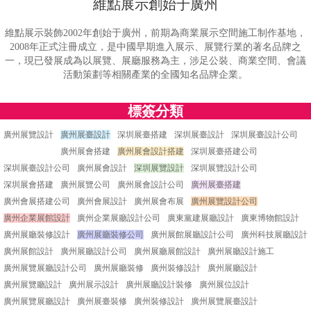
維點展示創始于廣州
維點展示裝飾2002年創始于廣州，前期為商業展示空間施工制作基地，
2008年正式注冊成立，是中國早期進入展示、展覽行業的著名品牌之
一，現已發展成為以展覽、展廳服務為主，涉足公裝、商業空間、會議
活動策劃等相關產業的全國知名品牌企業。
標簽分類
廣州展覽設計
廣州展臺設計
深圳展臺搭建
深圳展臺設計
深圳展臺設計公司
廣州展會搭建
廣州展會設計搭建
深圳展臺搭建公司
深圳展臺設計公司
廣州展會設計
深圳展覽設計
深圳展覽設計公司
深圳展會搭建
廣州展覽公司
廣州展會設計公司
廣州展臺搭建
廣州會展搭建公司
廣州會展設計
廣州展會布展
廣州展覽設計公司
廣州企業展館設計
廣州企業展廳設計公司
廣東黨建展廳設計
廣東博物館設計
廣州展廳裝修設計
廣州展廳裝修公司
廣州展館展廳設計公司
廣州科技展廳設計
廣州展館設計
廣州展廳設計公司
廣州展廳展館設計
廣州展廳設計施工
廣州展覽展廳設計公司
廣州展廳裝修
廣州裝修設計
廣州展廳設計
廣州展覽廳設計
廣州展示設計
廣州展廳設計裝修
廣州展位設計
廣州展覽展廳設計
廣州展臺裝修
廣州裝修設計
廣州展覽展臺設計