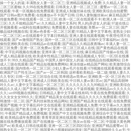
操一个女人的逼
|
丰满熟女人妻一区二区三
|
亚洲精品视频成人免费
|
久久精品人妻一区
二区三区蜜柚
|
久久99在线免费观看
|
日韩美女人妻一区二区三区
|
蜜臀av一区二区在
线观看
|
午夜一区视频在线免费观看
|
亚洲成人制服丝袜在线
|
亚洲欧美综合自拍蜜臀
|
国产日韩av图片免费看
|
在线播放av不卡国产日韩
|
日韩人妻制服丝袜av
|
麻豆精品国产
传媒免费看
|
99在线观看一区二区三区
|
欧美一区二区在线观看不卡
|
欧洲人体一区二区
三区
|
久久不能精品国产av
|
久久精品人妻中文系列
|
男人的j弄进女人的逼
|
97超在线公
开视频看看
|
av福利在线播放网址
|
免费观看人妻在线视频
|
美臀av一区二区三区
|
国产
极品福利视频在线
|
亚洲av色香蕉一区二区三区蜜
|
91精品人妻中文字幕色
|
老熟女少妇
一区二区三区
|
av在线观看中文字幕日韩精品
|
亚洲人妻在线观看视频
|
午夜理伦理片在
线观看
|
国产av激情国产熟女
|
国外一区二区三区在线观看
|
日韩中文字幕福利av
|
自拍
偷拍亚洲欧美在线
|
日韩精品av在线观看
|
国产精品久久精品夜夜嗨av
|
丰满人妻一区二
区三区免费
|
亚洲一区二区免费av
|
亚洲一区二区三区成人在线
|
国产黄色精品在线观
看
|
中字乱码视频在线播放
|
亚洲丰满一区二区三区在线
|
麻豆精品国产传媒av在线
|
国
产成人精品最新在线
|
欧美成年性精品三级网站
|
91精品视频成人专区
|
一区2区在线播
放不卡
|
99久久精品国产精品
|
中国男人操中国女人的逼
|
在线精品自拍视频网站
|
日本
成人三级在线观看
|
国产精品短视频免费网站
|
果冻传媒av精品国产网站
|
欧美激情综合
在线观看
|
国内情色一区二区三区
|
少妇人妻av毛片在线看
|
678视频在线观看视频
|
亚洲
欧洲国产日产性生活av
|
国产av一区二区韩国
|
这样看欧美精品一级二级
|
狠狠人妻久久
久久专区
|
日韩一区二区三区综合在线
|
简单精选av简单av
|
亚洲欧美一区=区三区色
|
91
精品人妻中文字幕色
|
亚洲成人日韩欧美在线
|
中日韩人妻av第1页av
|
国产精品高朝呻
吟久久av
|
人妻中文字幕精品一区二区三区
|
久久久久久久久九99精品大
|
亚洲欧美综合
精品久久成人
|
国产亚洲在线视频网站
|
男人和女人干逼得视频
|
亚洲精品nv久久久久久
久久
|
seri99视频在线网站
|
日韩精品人妻中文字幕在线有码
|
午夜在线免费视频观看
|
久
久久女女女女999久久
|
亚洲国产精品美女在线观看
|
精品久久久久久免费观看
|
伦理日
韩激情一区二区
|
国产系列丝袜熟女精品网站
|
亚洲国产精品美女在线观看
|
在线免费观
看国产视频
|
中文字幕乱码中文在线观看
|
亚洲精品视频成人免费
|
中文字幕av久久激情
亚洲精品
|
国产欧美日韩人妻中文字幕
|
第三级阶梯主要地形区
|
亚洲精品视频在线观看
91
|
午夜国产精品成人免费视频
|
亚洲国产中文在线视频免费
|
亚洲综合中文字幕在线观
看
|
欧美精品成年免费观看
|
青青草原亚洲在线观看
|
96在线精品视频免费观看
|
精品视
频在线免费播放观看
|
国产在线播放一区二区三
|
熟女av在线一区二区
|
中国最大黄色网
国产av
|
欧美成人日韩在线观看
|
亚洲一区二区三区四区综合
|
亚洲国产精品蜜臀av
|
日
韩熟女乱乱一区二区三区
|
韩国黄色小视频妈妈的朋友
|
国产精品高潮呻吟久久av无
|
午