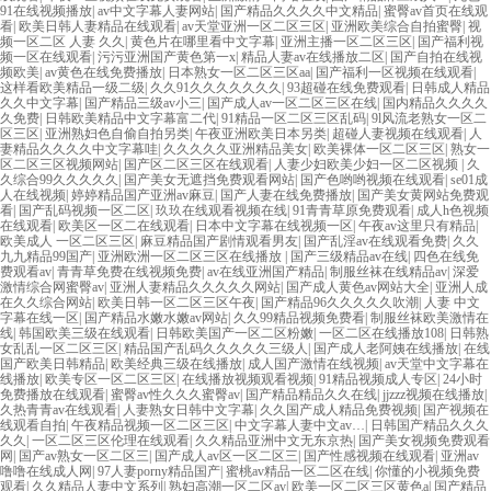
91在线视频播放
|
av中文字幕人妻网站
|
国产精品久久久久中文精品
|
蜜臀av首页在线观
看
|
欧美日韩人妻精品在线观看
|
av天堂亚洲一区二区三区
|
亚洲欧美综合自拍蜜臀
|
视
频一区二区 人妻 久久
|
黄色片在哪里看中文字幕
|
亚洲主播一区二区三区
|
国产福利视
频一区在线观看
|
污污亚洲国产黄色第一x
|
精品人妻av在线播放二区
|
国产自拍在线视
频欧美
|
av黄色在线免费播放
|
日本熟女一区二区三区aa
|
国产福利一区视频在线观看
|
这样看欧美精品一级二级
|
久久91久久久久久久久
|
93超碰在线免费观看
|
日韩成人精品
久久中文字幕
|
国产精品三级av小三
|
国产成人av一区二区三区在线
|
国内精品久久久久
久免费
|
日韩欧美精品中文字幕富二代
|
91精品一区二区三区乱码
|
9l风流老熟女一区二
区三区
|
亚洲熟妇色自偷自拍另类
|
午夜亚洲欧美日本另类
|
超碰人妻视频在线观看
|
人
妻精品久久久久中文字幕哇
|
久久久久久亚洲精品美女
|
欧美裸体一区二区三区
|
熟女一
区二区三区视频网站
|
国产区二区三区在线观看
|
人妻少妇欧美少妇一区二区视频
|
久
久综合99久久久久久
|
国产美女无遮挡免费观看网站
|
国产色哟哟视频在线观看
|
se01成
人在线视频
|
婷婷精品国产亚洲av麻豆
|
国产人妻在线免费播放
|
国产美女黄网站免费观
看
|
国产乱码视频一区二区
|
玖玖在线观看视频在线
|
91青青草原免费观看
|
成人h色视频
在线观看
|
欧美区一区二在线观看
|
日本中文字幕在线视频一区
|
午夜av这里只有精品
|
欧美成人 一区二区三区
|
麻豆精品国产剧情观看男友
|
国产乱淫av在线观看免费
|
久久
九九精品99国产
|
亚洲欧洲一区二区三区在线播放
|
国产三级精品av在线
|
四色在线免
费观看av
|
青青草免费在线视频免费
|
av在线亚洲国产精品
|
制服丝袜在线精品av
|
深爱
激情综合网蜜臀av
|
亚洲人妻精品久久久久久网站
|
国产成人黄色av网站大全
|
亚洲人成
在久久综合网站
|
欧美日韩一区二区三区午夜
|
国产精品96久久久久久吹潮
|
人妻 中文
字幕在线一区
|
国产精品水嫩水嫩av网站
|
久久99精品视频免费看
|
制服丝袜欧美激情在
线
|
韩国欧美三级在线观看
|
日韩欧美国产一区二区粉嫩
|
一区二区在线播放108
|
日韩熟
女乱乱一区二区三区
|
精品国产乱码久久久久久三级人
|
国产成人老阿姨在线播放
|
在线
国产欧美日韩精品
|
欧美经典三级在线播放
|
成人国产激情在线视频
|
av天堂中文字幕在
线播放
|
欧美专区一区二区三区
|
在线播放视频观看视频
|
91精品视频成人专区
|
24小时
免费播放在线观看
|
蜜臀av性久久久蜜臀av
|
国产精品精品久久在线
|
jjzzz视频在线播放
|
久热青青av在线观看
|
人妻熟女日韩中文字幕
|
久久国产成人精品免费视频
|
国产视频在
线观看自拍
|
午夜精品视频一区二区三区
|
中文字幕人妻中文av…
|
日韩国产精品久久久
久久
|
一区二区三区伦理在线观看
|
久久精品亚洲中文无东京热
|
国产美女视频免费观看
网
|
国产av熟女一区二区三
|
国产成人av区一区二区三
|
国产性感视频在线观看
|
亚洲av
噜噜在线成人网
|
97人妻porny精品国产
|
蜜桃av精品一区二区在线
|
你懂的小视频免费
观看
|
久久精品人妻中文系列
|
熟妇高潮一区二区av
|
欧美一区二区三区黄色a
|
国产精品