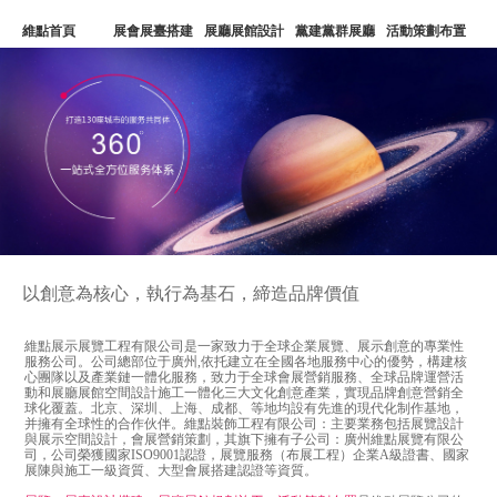
維點首頁
展會展臺搭建
展廳展館設計
黨建黨群展廳
活動策劃布置
文化建設
廣州展臺設計公司
深圳展覽會設計公司
維點公司
以創意為核心，執行為基石，締造品牌價值
維點展示展覽工程有限公司是一家致力于全球企業展覽、展示創意的專業性
服務公司。公司總部位于廣州,依托建立在全國各地服務中心的優勢，構建核
心團隊以及產業鏈一體化服務，致力于全球會展營銷服務、全球品牌運營活
動和展廳展館空間設計施工一體化三大文化創意產業，實現品牌創意營銷全
球化覆蓋。北京、深圳、上海、成都、等地均設有先進的現代化制作基地，
并擁有全球性的合作伙伴。維點裝飾工程有限公司：主要業務包括展覽設計
與展示空間設計，會展營銷策劃，其旗下擁有子公司：廣州維點展覽有限公
司，公司榮獲國家ISO9001認證，展覽服務（布展工程）企業A級證書、國家
展陳與施工一級資質、大型會展搭建認證等資質。