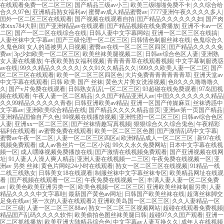
在线观看免费一区二区三区
|
国产精品三级av小三
|
欧美三级啪啪免费不卡
|
久久综合给
合久久97色
|
亚洲精品熟女福利av
|
蜜臀av成人精品蜜臀av
|
7777亚洲午夜久久久久多人
|
国外一区二区三区在线观看
|
国产视频在线观看自拍
|
国产精品久久久久久久妇
|
国产肉
体ⅹxx784大胆
|
国产亚洲精品av在线观看
|
国产精品视频在线免费播放
|
亚洲不卡av一区
二区
|
国产一区二区在线综合在线
|
日韩人妻中文字幕网站
|
亚洲一区二区三区在线搞
|
人妻丝袜中文字幕av
|
国产三级伦理一区二区三区
|
日韩情色制服丝袜在线
|
色鬼综合久
久鬼色88
|
女人的逼被男人日视频
|
蜜臀av在线一区二区三区四区
|
国产精品久久久久免
费av
|
3p少妇欧美一区二区三区
|
欧美丝袜美腿视频二区
|
日韩av综合色区人妻
|
亚洲熟
女人妻在线播放
|
午夜欧美熟女福利视频
|
青青青青草在线观看视频
|
中文字幕制服诱惑
av在线
|
99久久精品久久久久久
|
久久91久久精品久久
|
999久久欧美人妻一区二区
|
国产
区二区三区在线观看
|
欧美一区二区三区四区色
|
大片免费青青青青青青草
|
亚洲天堂av
中文字幕在线观看
|
日韩 欧美 国产 丝袜
|
黄色大片美女洗澡视频
|
色8久久久噜噜噜久
久
|
国产v片免费在线观看
|
日韩熟女乱乱一区二区三区
|
93超碰在线免费观看
|
97岛国视
频在线观看
|
午夜人妻一区二区精品
|
久久国产精品亚洲人av
|
中国久久久久久久久精品
|
久久99精品久久久久久青春
|
日韩亚洲欧美av精品
|
亚洲一区国产传媒麻豆
|
丝袜诱惑中
文字幕av
|
亚洲欧美综合精品在线
|
国产精品久久久久精品首页
|
亚洲av第一页国产精品
|
亚洲精品国偷自产久色
|
99视频在线播放视频
|
亚洲性图一区二区三区
|
日韩av综合色区
人妻
|
亚洲xx一区二区三区
|
国产丝袜情趣写真视频
|
狠狠综合久久综合鬼色
|
午夜精彩
福利在线观看
|
av蜜臀免费在线观看
|
欧美一区二区三区色图
|
国产激情乱码中文字幕
|
蜜臀av午夜一区二区
|
人妻一区二区三区四区a
|
欧洲精品成人一区二区三区
|
新97在线
视频免费观看
|
成人av鲁丝片一区二区小说
|
99久久永久免费网站
|
日本中文字幕在线视
频一区
|
成人嘿咻视频免费播放在线
|
国产激情在线视频免费观看
|
国产亚洲视频在线网
址
|
91人妻人人澡人爽人精品
|
亚洲人妻在线视频一二三区
|
午夜免费在线视频一区
|
亚
洲av 另类 丝袜
|
黄色片网站24小时在线观看
|
熟女一区二区三区在线视频
|
91精品一线
二线三线熟女
|
日韩美女18在线观看
|
制服丝袜中文字幕丝袜专区
|
欧美精品网址在线观
看
|
国产视频在线观看一区二区
|
午夜免费在线视频一区
|
丰满人妻人妻一区二区免费
av
|
欧美色欧美亚洲另类一区
|
欧美色视频一区二区三区
|
亚洲欧美丝袜制服另类
|
人妻
精品久久久久中文字幕哇
|
最新国产黄色av网址
|
日韩国产欧美丝袜在线
|
超薄丝袜脚交
足免在线av
|
第一次的人妻在线观看2
|
亚洲欧美岛国一区二区三区
|
久久人妻精品一区
二区三级
|
人妻一区二区三区88av
|
熟女一区二区三区视频网站
|
超碰在线观看免费视频
|
精品国产乱码久久久久软件
|
欧美偷拍色图丝袜美腿日韩
|
超碰97久久国产观看
|
亚洲一
区二区抓线播放
|
欧美亚洲大陆精品综合色
|
中文字幕av人妻互换久久
|
成年人在线视频