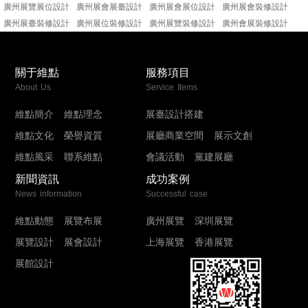
廣州展覽展位設計
廣州展會展臺設計
廣州展會展位設計
廣州展會裝修設計
廣州展臺裝修設計
廣州展位裝修設計
廣州展覽裝修設計
廣州會展裝修設計
關于維點
服務項目
About Us
Service Items
維點簡介
維點理念
展臺設計搭建
維點文化
榮譽資質
展廳商業空間
展示文創
維點風采
聯系維點
會議活動
黨建展廳
新聞資訊
成功案例
News information
Successful case
維點動態
展覽布展
廣州展覽
深圳展覽
展覽設計
展會設計
上海展覽
香港展覽
展館設計