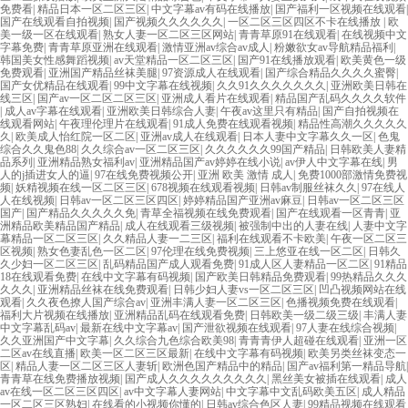
免费看
|
精品日本一区二区三区
|
中文字幕av有码在线播放
|
国产福利一区视频在线观看
|
国产在线观看自拍视频
|
国产视频久久久久久久
|
一区二区三区四区不卡在线播放
|
欧
美一级一区在线观看
|
熟女人妻一区二区三区网站
|
青青草原91在线观看
|
在线视频中文
字幕免费
|
青青草原亚洲在线观看
|
激情亚洲av综合av成人
|
粉嫩欲女av导航精品福利
|
韩国美女性感舞蹈视频
|
av天堂精品一区二区三区
|
国产91在线播放观看
|
欧美黄色一级
免费观看
|
亚洲国产精品丝袜美腿
|
97资源成人在线观看
|
国产综合精品久久久久蜜臀
|
国产女优精品在线观看
|
99中文字幕在线视频
|
久久91久久久久久久久
|
亚洲欧美日韩在
线三区
|
国产av一区二区二区三区
|
亚洲成人看片在线观看
|
精品国产乱码久久久久软件
|
成人av字幕在线观看
|
亚洲欧美日韩综合人妻
|
午夜av这里只有精品
|
国产自拍视频在
线观看网站
|
午夜理伦理片在线观看
|
91成人免费在线观看视频
|
精品性高潮久久久久久
久
|
欧美成人怡红院一区二区
|
亚洲av成人在线观看
|
日本人妻中文字幕久久一区
|
色鬼
综合久久鬼色88
|
久久综合av一区二区三区
|
久久久久久久99国产精品
|
日韩欧美人妻精
品系列
|
亚洲精品熟女福利av
|
亚洲精品国产av婷婷在线小说
|
av伊人中文字幕在线
|
男
人的j插进女人的逼
|
97在线免费视频公开
|
亚洲 欧美 激情 成人
|
免费1000部激情免费视
频
|
妖精视频在线一区二区三区
|
678视频在线观看视频
|
日韩av制服丝袜久久
|
97在线人
人在线视频
|
日韩av一区二区三区四区
|
婷婷精品国产亚洲av麻豆
|
日韩av一区二区三区
国产
|
国产精品久久久久久免
|
青草全福视频在线免费观看
|
国产在线观看一区青青
|
亚
洲精品欧美精品国产精品
|
成人在线观看三级视频
|
被强制中出的人妻在线
|
人妻中文字
幕精品一区二区三区
|
久久精品人妻一二三区
|
福利在线观看不卡欧美
|
午夜一区二区三
区视频
|
熟女色妻乱色一区二区
|
97伦理在线免费视频
|
三上悠亚在线一区二区
|
日韩久
久少妇一区二区三区
|
乱码精品国产成人观看免费
|
91成人区人妻精品一区二区
|
91精品
18在线观看免费
|
在线中文字幕有码视频
|
国产欧美日韩精品免费观看
|
99热精品久久久
久久久
|
亚洲精品丝袜在线免费观看
|
日韩少妇人妻vs一区二区三区
|
凹凸视频网站在线
观看
|
久久夜色撩人国产综合av
|
亚洲丰满人妻一区二区三区
|
色播视频免费在线观看
|
福利大片视频在线播放
|
亚洲精品乱码在线观看免费
|
日韩欧美一级二级三级
|
丰满人妻
中文字幕乱码av
|
最新在线中文字幕av
|
国产泄欲视频在线观看
|
97人妻在线综合视频
|
久久亚洲国产中文字幕
|
久久综合九色综合欧美98
|
青青青伊人超碰在线观看
|
亚洲一区
二区av在线直播
|
欧美一区二区三区最新
|
在线中文字幕有码视频
|
欧美另类丝袜变态一
区
|
精品人妻一区二区三区人妻斩
|
欧洲色国产精品中的精品
|
国产av福利第一精品导航
|
青青草在线免费播放视频
|
国产成人久久久久久久久久久
|
黑丝美女被插在线观看
|
成人
av在线一区二区三区四区
|
av中文字幕人妻网站
|
中文字幕中文乱码欧美五区
|
成人精品
一区二区三区熟妇
|
在线看的小视频你懂的
|
日韩av综合色区人妻
|
99精品视频在线观看