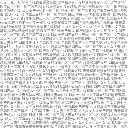
久久九九九九
|
99色在线观看视频免费
|
国产精品色片在线播放
|
欧美一区二区三区98
|
欧美偷拍一区二区三区四区
|
在线视频久久只有精品
|
不卡在线观看区一区二
|
国产精品
欧美激情在线
|
成人免费av制服一区二区
|
亚洲一区二区三区五区
|
不卡黄色免费在线观
看
|
最近在线中文字幕av在线
|
一区二区三区乱码av
|
亚洲自拍偷拍欧美激情1
|
国产精品
久久久久久白浆
|
亚洲国产av一区二区三区伊在
|
性感熟女一区二区三区
|
法国熟女乱淫
xxoo
|
国产在线不卡午夜av
|
97在线免费观看公开视频
|
日韩乱码精品在线观看
|
青青草
原在线vip视频
|
国产综合色最新在线视频
|
久久久久久久久久久23
|
久久亚洲中文字墓
乱码
|
国产av情趣丝袜闺蜜
|
欧美三级在线免费播放
|
国产精品久久久久五月
|
久久国产
一区二区三区
|
欧美曰韩三级在线播放
|
免费国产在线一级av
|
一区二区三区中文字幕av
|
成人av一区二区三区在线
|
在线视频久久只有精品
|
av资源管理中文字幕第1页
|
免费观
看人妻在线视频
|
亚洲成人日韩欧美在线
|
日韩欧美国产中文三级另类
|
成人欧美日韩激
情在线
|
九九久久亚洲综合久久久
|
精品国产精品国产av
|
一区二区三区久久久人妻
|
精
品少妇人妻久久一区二区
|
国产自拍三级在线观看
|
98视频中文字幕在线观看
|
亚洲愉拍
自拍另类图片
|
97超碰在线免费观看视频
|
成人欧美日韩激情在线
|
日韩av在线一区二区
|
欧美成人日韩在线观看
|
在线观看国产视频97
|
97国产碰碰碰免费视频
|
av在线亚洲国产
精品
|
青青视频精品在线观看
|
99在线观看一区二区三区
|
起碰97国产在线视频
|
av激情
爱爱中文字幕
|
中文有码人妻熟女久久中出
|
欧美一区二区三区爱爱
|
最近在线中文字幕
av在线
|
久久综合一色综合久久88
|
超碰97在线观看资源
|
青青草爽视频在线观看
|
青娱
乐青青草av在线
|
久久精品国产亚洲av在线
|
97超碰在线观看你懂的
|
国产精品18久久久
久久自浆
|
欧美日韩不卡一区二区三区
|
欧美午夜精品在线观看
|
制服丝袜欧美激情在
线
|
亚洲国产精品成人久久66
|
亚洲免费看一区二区三区
|
午夜精品久久久久久蜜桃
|
大
量自拍视频在线观看
|
粉嫩欲女av导航精品福利
|
偷拍自拍 日韩 国产
|
国产精品国产三
级国产av中文
|
99ri熟女一区二区三区
|
av在线中文字幕在线观看
|
一区二区三区四区欧
美视频
|
都市人妻丝袜av网站
|
日韩人妻av在线播放
|
av一区中文字幕在线观看
|
青青草
原91在线观看
|
玩弄人妻少妇系列视频
|
果冻传媒av精品国产网站
|
亚洲97视频在线观看
|
免费观看人妻在线视频
|
在线播放2区3区4区
|
国产男女小视频在线观看
|
日本人妻中文
字幕久久一区
|
久久99在线免费观看
|
综合在线视频免费青青
|
久久精品国产亚洲av福
|
日韩欧美国产精品中文字幕
|
亚洲中文人妻在线字幕
|
男人舔女人逼免费视频
|
青青草原
免费成人在线视频
|
日韩人妻一区二区三区
|
人妻在线观看一区二区
|
蜜臀成人av在线播
放
|
成人中文字幕av在线播放
|
亚洲国产精品尤物yw
|
欧美自拍偷拍二区三区
|
精品久久
久久久人妻中文字幕
|
国产激情自拍视频网站
|
依人久久久久久久久久久
|
丰满人妻一区
二区三区
|
青草青青青青青青操死你
|
日韩欧美亚洲精品成人
|
中文字幕乱码一区二区乱