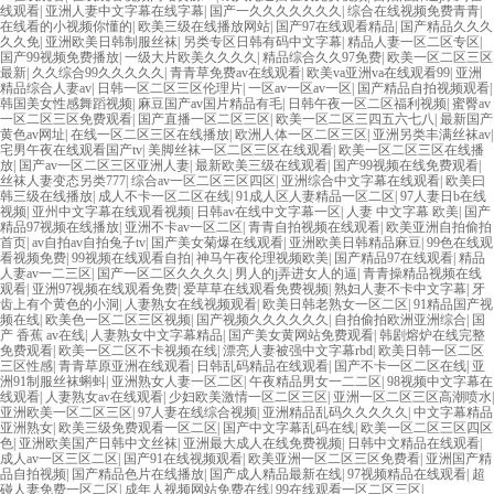
线观看
|
亚洲人妻中文字幕在线字幕
|
国产一久久久久久久久
|
综合在线视频免费青青
|
在线看的小视频你懂的
|
欧美三级在线播放网站
|
国产97在线观看精品
|
国产精品久久久
久久免
|
亚洲欧美日韩制服丝袜
|
另类专区日韩有码中文字幕
|
精品人妻一区二区专区
|
国产99视频免费播放
|
一级大片欧美久久久久
|
精品综合久久97免费
|
欧美一区二区三区
最新
|
久久综合99久久久久久
|
青青草免费av在线观看
|
欧美va亚洲va在线观看99
|
亚洲
精品综合人妻av
|
日韩一区二区三区伦理片
|
一区av一区av一区
|
国产精品自拍视频观看
|
韩国美女性感舞蹈视频
|
麻豆国产av国片精品有毛
|
日韩午夜一区二区福利视频
|
蜜臀av
一区二区三区免费观看
|
国产直播一区二区三区
|
欧美一区二区三四五六七八
|
最新国产
黄色av网址
|
在线一区二区三区在线播放
|
欧洲人体一区二区三区
|
亚洲另类丰满丝袜av
|
宅男午夜在线观看国产tv
|
美脚丝袜一区二区三区在线观看
|
欧美一区二区三区在线播
放
|
国产av一区二区三区亚洲人妻
|
最新欧美三级在线观看
|
国产99视频在线免费观看
|
丝袜人妻变态另类777
|
综合av一区二区三区四区
|
亚洲综合中文字幕在线观看
|
欧美曰
韩三级在线播放
|
成人不卡一区二区在线
|
91成人区人妻精品一区二区
|
97人妻日b在线
视频
|
亚州中文字幕在线观看视频
|
日韩av在线中文字幕一区
|
人妻 中文字幕 欧美
|
国产
精品97视频在线播放
|
亚洲不卡av一区二区
|
青青自拍视频在线观看
|
欧美亚洲自拍偷拍
首页
|
av自拍av自拍兔子tv
|
国产美女菊爆在线观看
|
亚洲欧美日韩精品麻豆
|
99色在线观
看视频免费
|
99视频在线观看自拍
|
神马午夜伦理视频欧美
|
国产精品97在线观看
|
精品
人妻av一二三区
|
国产一区二区久久久久
|
男人的j弄进女人的逼
|
青青操精品视频在线
观看
|
亚洲97视频在线观看免费
|
爱草草在线观看免费视频
|
熟妇人妻不卡中文字幕
|
牙
齿上有个黄色的小洞
|
人妻熟女在线视频观看
|
欧美日韩老熟女一区二区
|
91精品国产视
频在线
|
欧美色一区二区三区视频
|
国产视频久久久久久久
|
自拍偷拍欧洲亚洲综合
|
国
产 香蕉 av在线
|
人妻熟女中文字幕精品
|
国产美女黄网站免费观看
|
韩剧熔炉在线完整
免费观看
|
欧美一区二区不卡视频在线
|
漂亮人妻被强中文字幕rbd
|
欧美日韩一区二区
三区性感
|
青青草原亚洲在线观看
|
日韩乱码精品在线观看
|
国产不卡一区二区在线
|
亚
洲91制服丝袜蝌蚪
|
亚洲熟女人妻一区二区
|
午夜精品男女一二二区
|
98视频中文字幕在
线观看
|
人妻熟女av在线观看
|
少妇欧美激情一区二区三区
|
亚洲一区二区三区高潮喷水
|
亚洲欧美一区二区三区
|
97人妻在线综合视频
|
亚洲精品乱码久久久久久
|
中文字幕精品
亚洲熟女
|
欧美三级免费观看一区二区
|
国产中文字幕乱码在线
|
欧美一区二区三区四区
色
|
亚洲欧美国产日韩中文丝袜
|
亚洲最大成人在线免费视频
|
日韩中文精品在线观看
|
成人av一区三区二区
|
国产91在线视频观看
|
欧美亚洲一区二区三区免费看
|
亚洲国产精
品自拍视频
|
国产精品色片在线播放
|
国产成人精品最新在线
|
97视频精品在线观看
|
超
碰人妻免费一区二区
|
成年人视频网站免费在线
|
99在线观看一区二区三区
|