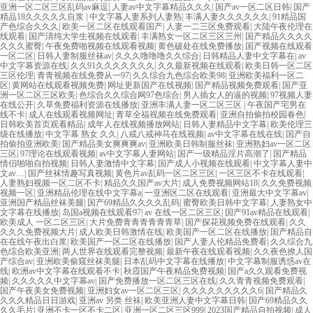
亚洲一区二区三区乱码av麻逗
|
人妻av中文字幕精品久久久
|
国产av一区二区日韩
|
国产
精品18久久久久久自浆
|
中文字幕人妻系列人妻熟
|
丰满人妻久久久久久久
|
91精品国
产色综合久久久
|
欧美一区二区在线观看国产
|
人妻一二三区免费观看
|
大陆午夜伦理在
线观看
|
国产清纯大学生视频在线观看
|
丰满熟女一区二区三区三州
|
国产精品久久久久
久久久蜜臀
|
午夜免费啪视频在线观看视频
|
黄色破处在线免费播放
|
国产视频在线观看
一区二区
|
日韩人妻制服丝袜av
|
久久久噜噜噜久久综合
|
日韩精品人妻中文字幕在
|
av
中文字幕资源在线
|
久久91久久久久久久久
|
久久最新视频在线观看
|
欧美日韩一区二区
三区伦理
|
青青视频在线免费从一97
|
久久综合九色综合欧美98
|
亚洲欧美福利一区二
区
|
黄网站在线观看视频免费
|
网址更新国产在线视频
|
国产精品视频免费观看
|
国产亚
洲一区二区三区欧美
|
色综合久久综合网97色综合
|
男人插女人的逼的视频
|
97视频人妻
在线公开
|
久草免费福利资源在线播放
|
亚洲丰满人妻一区二区三区
|
午夜国产宅男在
线不卡
|
成人在线观看视频网址
|
青草全福视频在线免费观看
|
亚洲自拍偷拍校园春色
|
日韩欧美首页观看精品
|
成年人在线视频播放网站
|
日韩人妻精品中文字幕
|
欧美伦理三
级在线播放
|
中文字幕 熟女 久久
|
八戒八戒神马在线视频
|
av中文字幕在线在线
|
国产自
拍偷拍亚洲欧美
|
国产精品美女爽爽爽av
|
亚洲欧美日韩制服丝袜
|
亚洲熟妇av一区二区
三区
|
97理论在线观看视频
|
av中文字幕人妻网站
|
国产一级精品淫片高潮了
|
国产精品
情侣啪啪自拍视频
|
日韩人妻激情中文字幕
|
国产成人小视频在线观看
|
中文字幕人妻中
文av…
|
国产丝袜情趣写真视频
|
黄色片av乱码一区二区三区
|
一区三区不卡在线观看
|
人妻熟妇视频一区二区不卡
|
精品久久国产av大片
|
成人免费视频网站18
|
久久免费视频
视频一区
|
亚洲精品伦理在线中文字幕a
|
一亚洲区二区在线观看
|
亚洲最大中文字幕av
|
亚洲国产精品丝袜美腿
|
国产69精品久久久久乱码
|
蜜臀欧美日韩中文字幕
|
人妻熟女中
文字幕在线播放
|
岛国a视频在线观看97
|
av 在线一区二区三区
|
国产91av精品在线观看
|
欧美成人 一区二区三区
|
大片免费青青青青青青草
|
国产探花视频免费在线观看
|
久久
久久久免费视频大片
|
成人欧美日韩激情在线
|
欧美国产一区二区在线播放
|
国产精品自
在在线午夜出白浆
|
欧美国产一区二区在线播放
|
国产人妻人伦精品免费看
|
久久综合九
色综合欧美亚洲
|
两人世界在线观看完整视频
|
最新午夜在线观看视频
|
久久夜色撩人国
产综合av
|
亚洲欧美偷窥丝袜美腿
|
日本乱码中文字幕在线播放
|
中文字幕制服诱惑av在
线
|
欧洲av中文字幕在线观看不卡
|
秋霞国产午夜精品免费视频
|
国产a久久观看免费视
频
|
久久久久久中文字幕av
|
国产免费播放一区二区三区在线
|
久久青青视频免费观看
|
国产午夜美女免费视频
|
亚洲妇女av一区二区三区
|
久久久久久久久久久6
|
国产精品久
久久久精品日日游戏
|
亚洲av 另类 丝袜
|
欧美亚洲人妻中文字幕日韩
|
国产69精品久久
久久毛片
|
亚洲不卡一区不卡二区
|
亚洲一区二区三区999
|
2023国产精品自拍视频
|
成人