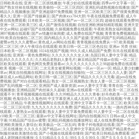
日韩欧美在线
|
亚洲一区二区抓线播放
|
午夜少妇在线观看视频
|
四季av中文字幕一区
|
国产熟女丝袜在线视频
|
欧美偷拍一区二区三区四区
|
亚洲乱码成熟视频在线播放
|
国产
精品久久视频播放
|
国产亚洲超级97免费视频
|
亚洲一区二区欧美三区
|
国产很黄免费观
看久久
|
亚洲一区国产传媒麻豆
|
国产肉体ⅹxx784大胆
|
午夜在线视频免费观看
|
成人午
夜在线免费观看
|
日本欧美一区二区视频
|
国产av一区二区三区四
|
超碰在线观看免费98
|
亚洲一区二区欧美三区
|
成人国产激情在线视频
|
自拍亚洲欧洲操拍精彩视频
|
亚洲天堂
中文av网站
|
起碰97国产在线视频
|
久操视频免费在线观看
|
午夜欧美熟女福利视频
|
亚
洲97视频在线观看
|
国产av情趣丝袜闺蜜
|
成人免费在线国产视频
|
青青青免费视频精品
99
|
欧美自拍偷拍二区三区
|
国内精品久久久久国产盗摄
|
亚洲乱码国产乱码精品精品
|
蜜臀av性久久久蜜臀av
|
黄色成人av网站在线看
|
青青视频在线免费从一97
|
欧美视频 一
区二区三区
|
伊人午夜综合在线观看
|
欧美日韩一区二区三区色拉拉
|
亚洲av 另类 丝袜
|
日本欧美一区二区视频
|
1024在线国产视频
|
99久久成人精品国产免费
|
玖玖在线观看视
频在线
|
亚洲第一黄色免费网站
|
久久久久久久久女人体
|
岛国日韩人妻中文字幕
|
精品
乱码久久久久久久久
|
久久精品老熟妇人妻毛片
|
麻豆精品国产传媒av在线
|
一区二区三
区欧美在线观看
|
黄色网页免费直接看av
|
久久久久久久久久久2
|
98超碰免费在线观看
|
欧美 视频一区二区三区
|
二次元美女被黄网站视频
|
一区av一区av一区
|
精品人妻少妇嫩
草av
|
网友自拍视频在线网址
|
美女在线视频自拍愉拍
|
一区二区三区久久久人妻
|
国产
麻豆成人av精品网站
|
欧美日韩一级二区三区
|
国产精品久久久久久无毒
|
超pen在线免
费视频
|
国产对白在线观看精品
|
熟女一区二区视频熟女
|
熟女人妻一区二区三区视频
|
国产乱码视频一区二区
|
亚洲国产成人最新资源
|
avav人妻中文字幕
|
青青在线一区二区
视频播放
|
亚洲精品国产肉丝袜久久超碰
|
亚洲av在线观看一区二区
|
欧美一区二区在线
观看不卡
|
青草视频视频在线观看
|
久久99精品久久久久久青春
|
好吊色欧美一区二区三
区视频
|
色鬼综合久久鬼色88
|
中文字幕亚洲人成人乱码
|
97人妻日b在线视频
|
午夜人妻
一区二区精品
|
午夜激情视频网址在线观看
|
亚洲中文字幕不卡一区二区三区
|
欧美日韩
一区二区三区伦理
|
九九九久久久久久久免费
|
国产精品久久久久久免
|
一路向西神马在
线观看
|
人妻熟女av在线观看
|
熟女人妻中文字幕免费观看
|
91人妻中文一区二区在线看
|
r18欧美一区二区三区
|
最新av中文字幕在线网址
|
国内自拍视频2023
|
日韩av成人中文
字幕
|
91精品国产综合av蜜臀
|
亚洲乱码视频在线播放网址
|
成人在线免费视频一区二区
|
亚洲欧美激情人妻综合
|
欧美极品一区二区乱码
|
青青子衿电视剧在线看
|
国产一区国产
二区在线播放
|
久久久久久国产精品av
|
久久亚洲中文字墓乱码
|
亚洲国产精品黄色av
|
制服丝袜欧美激情在线
|
国产小视频在线观看你懂得
|
国产欧美日韩精品免费观看
|
国产
成人老阿姨在线播放
|
久久91精品久久久久
|
99久久久久99久久
|
国产久久久久久久av
|