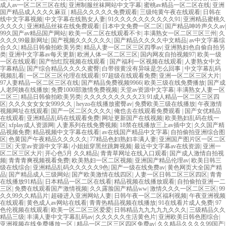
成人av一区二区三区在线
|
亚洲制服丝袜网站中文字幕
|
蜜桃av精品一区二区在线
|
亚洲
国产精品成人久久久麻豆
|
精品久久久久久免费观看
|
三级纯黄午夜在线观看
|
日韩在
线中文字幕视频
|
中文字幕在线熟女人妻
|
91久久久久久久久久久久91
|
亚洲精品蜜桃久
久久久久
|
亚洲精品丝袜在线免费观看
|
日本中文免费一区二区
|
国产精品呻吟声久久av
|
99久国产av精品国产网站
|
欧美一区二区在线观看不卡
|
丰满熟女一区二区三区三州
|
久
久久久99最新网址
|
国产视频久久久久久久
|
国产精品久久久久中文精品
|
av中文字幕综
合久久
|
精品日韩偷拍欧美另类
|
精品人妻一区二区三区四季av
|
亚洲熟妇色自偷自拍另
类
|
亚洲中文字幕av每天更新
|
欧洲人体一区二区三区
|
国内网友自拍视频97
|
欧美一级
一区在线观看
|
国产怡红院视频在线观看
|
国产福利一区视频在线观看
|
人妻熟女中文
字幕精品
|
国产综合精品久久久久蜜臀
|
白带很黄没有异味是怎么回事
|
中文字幕乱码
视频乱看
|
一区二区三区伦理在线观看
|
97超级在线观看免费
|
亚洲一区二区三区大片
|
97人妻精品一区二区三区在线
|
国产精品免费视频9966
|
欧美三级在线免费播放
|
国产成
人老阿姨在线播放
|
免费1000部激情免费视频
|
天堂av资源中文字幕
|
丰满熟女人妻一区
二区三
|
精品日韩偷拍欧美另类
|
久久久久久久久久久23
|
91成人精品一区二区三区四
区
|
久久久女女女女999久久
|
heyzo在线播放蜜臀av
|
免费欧美三级在线播放
|
午夜激情
视频网址在线观看
|
国产一区二区久久久久
|
俺也去在线观看免费观看
|
国产女优精品
在线观看
|
亚洲精品乱码在线观看免费
|
网址更新国产在线视频
|
欧美熟妇乱码在线一
区
|
xfplay成人资源网
|
人妻系列在线免费视频
|
18禁在线播放三上av插中文
|
久久国产精
品视频免费
|
精品视频中文字幕在线看
|
av在线国产精品中文字幕
|
自拍偷拍亚洲综合图
区
|
色黄国产午夜精品久久久久久
|
77精品色妇熟妇丰满人妻
|
亚洲国产图片区一区二区
三区
|
天堂av资源中文字幕
|
小姐姐穿黑丝跳舞视频
|
最近中文字幕av在线资源
|
亚洲一
区二区三区大片
|
开心色5月 久久精品
|
青青草网址在线入口观看
|
国产成人激情自拍视
频
|
青青青爽视频视看免费
|
欧美熟妇一区二区视频
|
亚洲国产精品伦理av
|
欧美日韩三
级在线综合
|
亚洲精品乱码久久久久久9色
|
国产一级在线免费av
|
黄色网页大全国产精
品
|
国产精品成人三级网站
|
国产欧美激情在线四区
|
人妻一区日韩二区三区四区
|
青青
在线播放91精品
|
日本精品一区二区在线看
|
精品视频在线播放观看
|
自拍偷拍亚洲一二
三区
|
免费在线观看国产激情视频
|
久久露脸国产精品ww
|
激情久久久一区二区三区
|
99
久久99久久精品片
|
超碰进入亚洲网站人妻
|
日韩午夜一区二区福利视频
|
午夜亚洲视频
在线观看
|
黄色成人av网站在线看
|
青青热精品视频在线播放
|
91在线看片成人免费
|
97
色伦视频在线观看
|
欧美一区二区三区爱爱
|
日韩精品九九九九九久久久
|
三级精品久久
精品三级
|
丰满人妻中文字幕乱码av
|
久久久久久生活黄色片
|
亚洲欧美日韩色图综合
|
亚洲视频在线免费播放一区
|
精品一区二区三区四区免费av
|
久久精品久久久久99国产
|