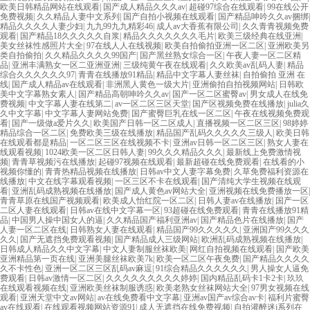
欧美日韩精品网站在线观看
|
国产成人精品久久久av
|
超碰97综合在线观看
|
99在线公开
免费视频
|
久久精品人妻中文系列
|
国产自拍小视频在线观看
|
国产精品呻吟久久av捆绑
|
精品久久久久人妻少妇
|
九九99九九精彩46
|
成人av大香蕉有限公司
|
久久青青视频免费
观看
|
国产精品18久久久久久自浆
|
精品久久久久久久久毛片
|
欧美三级经典在线亚洲
|
美女丝袜性感照片大全
|
97在线人人在线视频
|
欧美自拍偷拍亚洲一区二区
|
亚洲欧美另
类自拍偷拍
|
久久精品久久久久99国产
|
国产黑丝熟女综合一区
|
午夜人妻一区二区精
品
|
亚洲丰满熟女一区二亚洲亚洲
|
三级纯黄午夜在线观看
|
久久欧美av乱码人妻
|
精品
综合久久久久久久97
|
青青在线播放91精品
|
精品中文字幕人妻丝袜
|
自拍偷拍 亚洲 在
线
|
国产成人精品av在线观看
|
非洲黑人黄色一级大片
|
亚洲偷拍自拍视频网站
|
日韩欧
美中文字幕熟女素人
|
国产精品高朝呻吟久久av
|
国产一区二区蜜臀av
|
男女成人在线免
费视频
|
中文字幕人妻在线第二
|
av一区二区三区天堂
|
国产区视频免费在线播放
|
julia久
久中文字幕
|
中文字幕人妻网站免费
|
国产蜜臀巨乳在线一区二区
|
午夜在线视频免费观
看
|
国产一级做a爱片久久
|
欧美国产日韩一区二区成人
|
直播视频一区二区三区
|
98婷婷
精品综合一区二区
|
免费欧美三级在线播放
|
精品国产乱码久久久久久三级人
|
欧美日韩
在线观看都是精品
|
一区二区三区在线视频不卡
|
亚洲av日韩一区二区三区
|
熟女人妻在
线观看视频
|
1024欧美一区二区日韩人妻
|
99久久久精品久久久
|
最新线上免费激情视
频
|
青青草视频污在线播放
|
起碰97视频在线观看
|
最新超碰在线免费观看
|
在线看的小
视频你懂的
|
青青热精品视频在线播放
|
日韩av中文人妻字幕免费
|
久草免费福利资源在
线播放
|
中文在线字幕观看视频
|
一区三区不卡在线观看
|
国产清纯大学生视频在线观
看
|
亚洲乱码成熟视频在线播放
|
国产成人黄色av网站大全
|
亚洲视频在线免费播放一区
|
青青草原在线国产视频观看
|
欧美成人怡红院一区二区
|
日韩人妻av在线播放
|
国产一区
二区人妻在线观看
|
日韩av在线中文字幕一区
|
93超碰在线免费观看
|
青青在线播放91精
品
|
中国男人操中国女人的逼
|
久久精品国产福利亚洲av
|
国产精品色片在线播放
|
国产
人妻一区二区在线
|
日韩熟女人妻在线观看
|
精品国产99久久久久久
|
亚洲国产99久久久
久久
|
国产无遮挡免费观看视频
|
国产精品成人三级网站
|
欧洲乱码成熟视频在线播放
|
日韩成人精品久久中文字幕
|
中文人妻制服丝袜欧美
|
网红自拍视频在线观看
|
国产欧美
亚洲精品第一页在线
|
亚洲美腿丝袜欧美7k
|
欧美一区二区午夜免费
|
国产精品久久久久
久不卡性色
|
亚洲一区二区三区乱码av麻逗
|
91综合精品久久久久久久
|
男人操女人逼免
费观看
|
日韩av激情一区二区
|
久久久久久久久久久婷婷
|
国内精品乱码卡1卡2卡
|
玖玖
在线观看视频在线
|
亚洲欧美丝袜制服诱惑
|
欧美老熟女丝袜网站大全
|
97男女视频在线
观看
|
亚洲天堂中文av网站
|
av在线免费看中文字幕
|
亚洲av国产av综合av卡
|
福利片蜜臀
av在线观看
|
在线观看视频网站资源91
|
成人无遮挡在线免费视频
|
自拍灌醉迷j系列在