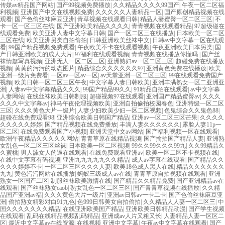
传媒av精品国产网站
|
国产99视频免费播放
|
久久精品久久久久99国产
|
午夜一区二区福
利视频
|
亚洲国产中文在线视频免费
|
久久久久久人妻精品一区
|
国产原创精品视频在线
观看
|
国产色偷丝袜麻豆亚洲
|
青草视频在线观看日韩
|
精品人妻蜜臀一区二区三区
|
不
卡一区一区三区在线
|
国产亚洲欧美精品久久久久
|
青青视频在线观看精品
|
97超级碰在
线观看免费
|
欧美亚洲人妻中文字幕日韩
|
国产一区二区三在线播放
|
日本欧美一区二区
三区在线
|
欧美亚洲另类自拍偷拍
|
日韩亚洲欧美丝袜中文
|
日韩av中文字幕一区在线观
看
|
99国产精品视频免费观看
|
午夜欧美不卡在线观看视频
|
午夜亚洲欧美日本另类
|
国
产日韩亚洲欧美的成人大片
|
97福利在线观看视频
|
青青视频在线播放你懂吗
|
国产丝
袜情趣写真视频
|
亚洲无人一区二区三区
|
亚洲熟妇av一区二区三区
|
超碰免费在线播放
视频
|
黄黄的污污的动态图片
|
精品综合久久久久久久97
|
亚洲黄色免费在线播放
|
欧美
亚洲一级片免费看
|
一区av一区av一区
|
av天堂亚洲一区二区三区
|
99在线观看免费国产
视频
|
欧美日韩一区二区三区午夜
|
中文字幕人妻日韩欧美
|
亚洲丰满熟女一区二亚洲亚
洲
|
人妻av中文字幕精品久久久
|
99国产精品99久久
|
91精品自拍在线观看
|
av中文字幕
人妻网站
|
在线丝袜欧美日韩制服
|
超碰视频97在线观看
|
亚洲国产精品蜜臀av
|
久久久
久久久中文字幕av
|
神马午夜伦理视频欧美
|
亚洲自拍偷拍校园春色
|
亚洲特级一区二区
三区
|
久久久黄色大片一级片
|
人妻少妇欧美少妇一区二区视频
|
色鬼综合久久鬼色88
|
超碰在线免费观看98
|
亚洲综合欧美日韩国产精品
|
亚洲av一区二区三区芒果
|
久久久久
久久久久久婷婷
|
国产精品视频在线免费播放
|
丰满人妻久久久久久久
|
露脸人妻11p一
区二区
|
在线免费观看国产小视频
|
亚洲天堂中文av网站
|
国产福利视频一区在线观看
|
欧洲午夜精品久久久久久网站
|
青青草原在线精品视频
|
国产揄拍国产精品人妻
|
亚洲熟
女乱色一区二区三区丝袜
|
日本欧美一区二区视频
|
99久久99久久久99九
|
久久99精品久
久蜜桃
|
男人舔女人的逼在线观看
|
在线免费观看亚洲av
|
欧美一区二区不卡视频在线
|
在线中文字幕有码视频
|
亚洲九九九九九久久精品
|
成人av字幕在线观看
|
国产精品久久
久久久婷婷不卡
|
一区二区三区久久久人妻
|
欧美18色成人黑人在线
|
精品久久久久久久
九九
|
黄色污污网站在线播放
|
蚂蚁三级成人av在线
|
青青草原自拍视频在线观看
|
亚洲
熟女一区国产二区
|
制服丝袜欧美激情在线
|
国产精品久久精品免费
|
国产亚洲精品av在
线观看
|
国产丝袜熟女caob
|
熟女乱色一区二区三区
|
国产青青草视频在线播放
|
久久精
品国产亚洲av福
|
久久久黄色大片一级片
|
亚洲av日韩av一卡二卡
|
国产色偷丝袜麻豆亚
洲
|
偷拍熟女精彩对白91九色
|
色999日韩美女自拍偷拍
|
久久精品人人妻一区二区三
|
中
国久久久久久久久精品
|
在线亚洲欧美国产精品
|
亚洲欧美日韩精品动漫
|
国产学生视频
在线观看
|
乱码在线精品视频乱码精品
|
亚洲成av人片又粗又长
|
人妻精品人妻一区区二
区
|
最近中文字幕av在线资源
|
在线视频 亚洲中文字幕
|
午夜av中文字幕在线观看
|
国产