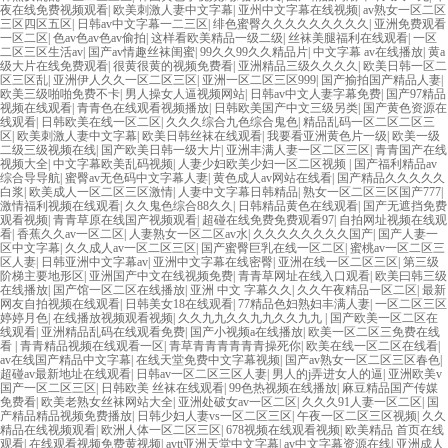
夜在线免费视频观看
|
欧美刺激人妻中文字幕
|
亚州中文字幕在线视频
|
av熟女一区二区
三区四区五区
|
日韩av中文字幕一二三区
|
绯色蜜臀久久久久久久久久久
|
亚洲免费观看
一区二区
|
色av色av色av偷拍
|
这样看欧美精品一级二级
|
丝袜美腿福利在线观看
|
一区
二区三区生活av
|
国产av情趣丝袜闺蜜
|
99久久99久久精品片
|
中文字幕 av在线播放
|
黄a
级大片在线免费观看
|
很黄很黄的视频免费看
|
亚洲精品三级久久久久
|
欧美日韩一区二
区三区乱
|
亚洲伊人久久一区二区三区
|
亚洲一区二区三区999
|
国产揄拍国产精品人妻
|
欧美三级啪啪免费不卡
|
男人操女人逼视频网站
|
日韩av中文人妻字幕免费
|
国产97精品
视频在线观看
|
青青色在线观看视频播放
|
日韩欧美国产中文三级另类
|
国产黄色资源在
线观看
|
日韩欧美在线一区二区
|
久久久综合九色综合鬼色
|
精品乱码一区二区二区三
区
|
欧美刺激人妻中文字幕
|
欧美日韩丝袜在线观看
|
我要看亚洲黄色片一级
|
欧美一级
二级三级视频在线
|
国产欧美日韩一级大片
|
亚洲丰满人妻一区二区三区
|
青青国产在线
视频大全
|
中文字幕欧美乱码视频
|
人妻少妇欧美少妇一区二区视频
|
国产福利精品av
综合导导航
|
蜜臀av无色码中文字幕人妻
|
黄色成人av网站在线看
|
国产精品久久久久久
白浆
|
欧美成人一区二区三区激情
|
人妻中文字幕日韩精品
|
熟女一区二区三区国产777
|
激情福利视频在线观看
|
久久鬼色综合88久久
|
日韩精品黄色在线观看
|
国产无遮挡免费
观看视频
|
青青草原在线国产视频观看
|
超碰在线免费免费观看97
|
自拍网址视频在线观
看
|
香蕉久久av一区二区
|
人妻熟女一区二区av水
|
久久久久久久久久国产
|
国产人妻一
区中文字幕
|
久久成人av一区二区三区
|
国产蜜臀巨乳在线一区二区
|
蜜桃av一区二区三
区人妻
|
日韩亚洲中文字幕av
|
亚洲中文字幕在线密臀
|
亚洲在线一区二区三区
|
第三级
阶梯主要地形区
|
亚洲国产中文在线视频免费
|
青青草网址在线入口观看
|
欧美曰韩三级
在线播放
|
国产馆一区二区在线播放
|
亚洲 中文 字幕久久
|
久久午夜精品一区二区
|
最新
网友自拍视频在线观看
|
日韩美女18在线观看
|
77精品色妇熟妇丰满人妻
|
一区二区三区
婷婷月色
|
在线播放视频观看视频
|
久久九九久久九九久久九九
|
国产欧美一区二区在
线观看
|
亚洲精品乱码在线观看免费
|
国产小视频a在线播放
|
欧美一区二区三免费在线
看
|
青青精品视频在线观看一区
|
青草青青青青青青操死你
|
欧美在线一区二区在线看
|
av在线国产精品中文字幕
|
在线天堂免费中文字幕视频
|
国产av熟女一区二区三区春色
|
超碰av最新地址在线观看
|
日韩av一区二区三区人妻
|
男人的j弄进女人的逼
|
亚洲欧美v
国产一区二区三区
|
日韩欧美 丝袜在线观看
|
99色热视频在线播放
|
麻豆精品国产传媒
免费看
|
欧美老熟女丝袜网站大全
|
亚洲处破女av一区二区
|
久久久91人妻一区二区
|
国
产精品精品视频免费播放
|
日韩少妇人妻vs一区二区三区
|
午夜一区二区三区视频
|
久久
精品在线视频观看
|
欧洲人体一区二区三区
|
678视频在线观看视频
|
欧美精品 首页在线
观看
|
在线观看视频免费黄视频
|
avtt亚洲天堂中文字幕
|
av中文字幕资源在线
|
亚洲成人