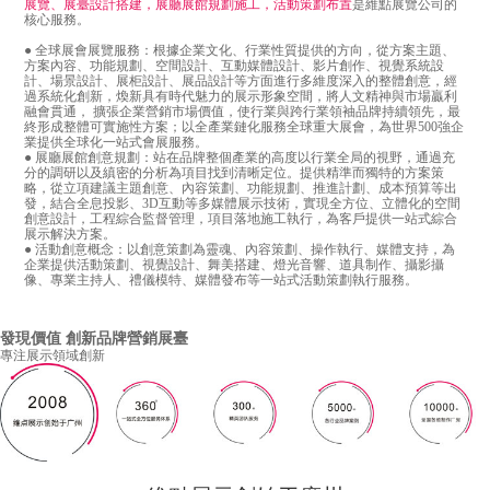
展覽、展臺設計搭建，展廳展館規劃施工，活動策劃布置
是維點展覽公司的
核心服務。
● 全球展會展覽服務：根據企業文化、行業性質提供的方向，從方案主題、
方案內容、功能規劃、空間設計、互動媒體設計、影片創作、視覺系統設
計、場景設計、展柜設計、展品設計等方面進行多維度深入的整體創意，經
過系統化創新，煥新具有時代魅力的展示形象空間，將人文精神與市場贏利
融會貫通， 擴張企業營銷市場價值，使行業與跨行業領袖品牌持續領先，最
終形成整體可實施性方案；以全產業鏈化服務全球重大展會，為世界500強企
業提供全球化一站式會展服務。
● 展廳展館創意規劃：站在品牌整個產業的高度以行業全局的視野，通過充
分的調研以及縝密的分析為項目找到清晰定位。提供精準而獨特的方案策
略，從立項建議主題創意、內容策劃、功能規劃、推進計劃、成本預算等出
發，結合全息投影、3D互動等多媒體展示技術，實現全方位、立體化的空間
創意設計，工程綜合監督管理，項目落地施工執行，為客戶提供一站式綜合
展示解決方案。
● 活動創意概念：以創意策劃為靈魂、內容策劃、操作執行、媒體支持，為
企業提供活動策劃、視覺設計、舞美搭建、燈光音響、道具制作、攝影攝
像、專業主持人、禮儀模特、媒體發布等一站式活動策劃執行服務。
發現價值 創新品牌營銷展臺
專注展示領域創新