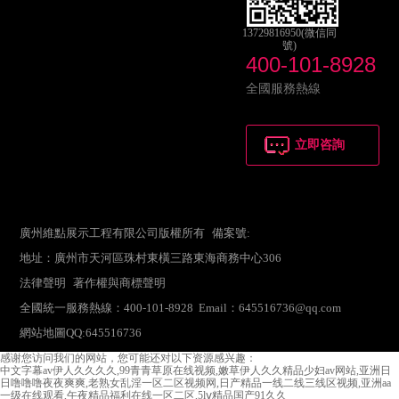
13729816950(微信同
號)
400-101-8928
全國服務熱線
立即咨詢
廣州維點展示工程有限公司版權所有 備案號:
地址：廣州市天河區珠村東橫三路東海商務中心306
法律聲明
著作權與商標聲明
全國統一服務熱線：400-101-8928 Email：645516736@qq.com
網站地圖
QQ:645516736
感谢您访问我们的网站，您可能还对以下资源感兴趣：
中文字幕av伊人久久久久,99青青草原在线视频,嫩草伊人久久精品少妇av网站,亚洲日
日噜噜噜夜夜爽爽,老熟女乱淫一区二区视频网,日产精品一线二线三线区视频,亚洲aa
一级在线观看,午夜精品福利在线一区二区,5lⅴ精品国产91久久