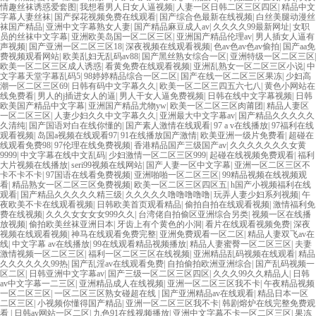
情趣丝袜诱惑爱套图
|
我想看男人日女人逼视频
|
人妻一区日韩二区三区四区
|
精品中文
字幕人妻丝袜
|
国产探花视频免费在线观看
|
国产综合色最新在线视频
|
白丝美腿动漫丝
袜国产精品
|
亚洲中文字幕熟女人妻
|
国产精品麻豆成人av
|
久久久久99最新网址
|
女职
员的丝袜中文字幕
|
亚洲欧美岛国一区二区三区
|
亚洲国产精品伦理av
|
男人插女人逼有
声视频
|
国产亚洲一区二区三区18
|
深夜视频在线观看视频
|
色av色av色av偷拍
|
国产aa免
费视频观看网站
|
欧美乱妇无乱码av88
|
国产黑丝熟女综合一区
|
亚洲特级一区二区三区
|
欧美一区二区三区成人诱惑
|
看黄免费在线观看视频
|
亚洲乱熟女一区二区三区小说
|
中
文字幕天堂字幕乱码5
|
98婷婷精品综合一区二区
|
国产在线一区二区三区果冻
|
少妇高
潮一区二区三区69
|
日韩有码中文字幕久久
|
欧美一区二区三四五六七八
|
黄色小网站在
线免费看
|
男人的j插进女人的逼
|
男人干女人逼免费视频
|
日韩在线中文字幕视频
|
日韩
欧美国产精品中文字幕
|
亚洲国产精品尤物yw
|
欧美一区二区三区肉莆团
|
精品人妻区
一区二区三区
|
人妻少妇久久中文字幕久久
|
亚洲最大中文字幕av
|
国产精品久久久久久
久清纯
|
国产国语对白在线你懂的
|
国产素人激情在线观看
|
97 a v在线播放
|
97福利在线
观看视频
|
岛国a视频在线观看97
|
91在线播放国产激情
|
欧美亚洲一级片免费看
|
超碰在
线观看免费98
|
97伦理在线免费视频
|
香港精品国产三级国产av
|
久久久久久久久女黄
9999
|
中文字幕在线中文乱码
|
少妇激情一区二区三区999
|
起碰在线视频免费观看
|
福利
大片视频在线播放
|
seri99视频在线网站
|
国产人妻一区中文字幕
|
亚洲一区二区三区不
卡不卡不卡
|
97国语在线看免费视频
|
亚洲啪啪一区二区三区
|
99精品视频在线视频观
看
|
精品熟女一区二区三区免费视频
|
欧美一区二区三区四区五
|
h国产小视频福利在线
观看
|
国产精品久久久久久精三级
|
久久久久久噜噜噜噜噜
|
玩弄人妻少妇系列视频
|
午
夜欧美不卡在线观看视频
|
日韩欧美首页观看精品
|
偷拍自拍在线观看视频
|
激情福利免
费在线视频
|
久久久女女女女999久久
|
台湾佬自拍偷区亚洲综合另类
|
视频一区在线播
放视频
|
偷拍欧美丝袜亚洲日本
|
牙齿上有个黄色的小洞
|
看片在线观看视频免费
|
深夜
视频在线观看视频
|
神马在线观看免费完整
|
亚洲免费观看一区二区
|
精品人妻双飞av在
线
|
中文字幕 av在线播放
|
99在线观看精品视频播放
|
精品人妻蜜臀一区二区三区
|
夫妻
激情视频一区二区三区
|
福利一区二区三区在线视频
|
亚洲精品乱码视频在线观看
|
精品
久久久久久久99热
|
国产乱淫av在线观看免费
|
自拍偷拍欧洲亚洲综合
|
国产乱码视频一
区二区
|
日韩亚洲中文字幕av
|
国产三级一区二区三区四区
|
久久久99久久精品人
|
日韩
av中文字幕一二三区
|
亚洲精品成人在线视频
|
亚洲一区二区三区我不卡
|
午夜精品视频
一区二区三区
|
一区二区三区熟女碰超在线
|
国产亚洲精品av在线观看
|
精品日本一区
二区三区
|
小视频你懂得国产精品
|
亚洲一区二区三区我不卡
|
韩剧熔炉在线完整免费观
看
|
日韩av网站一区二区
|
九色91在线视频播放
|
亚洲中文字幕不卡一区二区三区
|
果冻