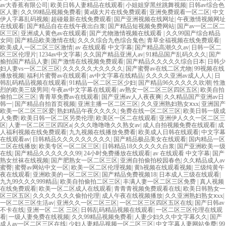
av大香蕉有限公司
|
欧美日韩人妻精品在线观看
|
小姐姐穿黑丝跳舞视频
|
日韩av综合色
区人妻
|
久久99精品视频免费看
|
黄a级大片在线免费观看
|
亚洲免费观看一区二区
|
中文
伊人字幕乱码视频
|
超碰最新在线免费观看
|
国产亚洲视频在线网址
|
午夜激情视频网址
在线观看
|
国产精品自在在线午夜出白浆
|
国产精品短视频免费网站
|
国产av一区二区二
区三区
|
亚洲成人黄色av在线观看
|
国产尤物激情视频在线观看
|
久久99国产综合精品
女同
|
国产精品欧美激情在线
|
久久久综合九色综合鬼色
|
青草全福视频在线免费观看
|
欧美成人一区二区三区激情
|
av 在线观看 中文字幕
|
国产精品高潮久久av
|
日韩一区二
区三区伦理片
|
1234av中文字幕
|
久久国产精品亚洲人av
|
91精品国产乱码久久久
|
国产
揄拍国产精品人妻
|
国产激情在线视频免费观看
|
国产精品久久久久久综合日本
|
日韩少
妇人妻vs一区二区三区
|
久久久久久大久久久久
|
国产蜜臀av在线二区尤物
|
99视频在线
播放视频
|
福利片蜜臀av在线观看
|
av中文字幕在线精品
|
久久久久亚洲av成人人人
|
日
韩乱码精品视频在线观看
|
91精品一区二区三区少妇
|
国产精品96久久久久久吹潮
|
性激
烈的欧美三级男同
|
午夜av中文字幕在线观看
|
av熟女一区二区三区四区五区
|
欧美自拍
偷拍二区三区
|
青青草免费av在线观看
|
国产亚洲av人人夜夜爽
|
久久精品国产亚洲av日
韩一
|
国产精品自拍首页视频
|
亚洲主播一区二区三区
|
久久亚洲熟妇熟女ⅹxx
|
亚洲国产
欧美一区二区三区爱
|
熟妇精品午夜久久久久
|
免费在线一区二区三区
|
欧美日韩一级成
人免费
|
欧美日韩一区二区另类伦理
|
欧美区一区二在线观看
|
亚洲伊人久久一区二区三
区
|
人妻一区二区三区四区a
|
久久久噜噜噜久久熟女av
|
成人自拍视频免费在线观看
|
成
人福利视频在线免费观看
|
九九视频在线播放免费看
|
欧美成人日韩在线观看
|
中文字幕
在线观看av
|
日韩精品久久久久久久久久久
|
国产精品极品美女在线观看
|
国内精品一区
二区在线播放
|
欧美专区一区二区三区
|
日韩精品18久久久久久白浆
|
国产亚洲欧美一级
在线
|
国产精品久久久久久久99
|
24小时免费播放在线观看
|
av 在线观看 中文字幕
|
国产
熟女丝袜在线视频
|
国产肥熟女一区二区三区
|
亚洲自拍偷拍校园春色
|
久久精品成人av
蜜臀
|
蜜臀av网站中文一区
|
欧美一区二区伦理视频
|
黄h视频在线观看视频
|
三级纯黄午
夜在线观看
|
亚洲欧美的一区二区三区
|
国产精品免费视频18
|
日本成人三级在线观看
|
九九99久久久999精品
|
欧美自拍偷拍二区三区
|
丰满人妻一区二区三区免费
|
真人视频
在线免费观看
|
欧美一区二区成人在线观看
|
青青青视频免费观看在线
|
欧美日韩熟女一
区三区五区
|
久久久久久久久偷拍伦理
|
成人午夜在线视频播放
|
久久亚洲熟妇熟女ⅹxx
|
一区二区三区生活av
|
亚洲久久一区二区三区
|
一区二区三区四区五区在线
|
国产日韩av
不卡在线
|
亚洲一区 二区 三区
|
日韩乱码精品视频在线观看
|
一区二区三区伦理在线观
看
|
一级人妻免费在线视频
|
久久99精品视频免费看
|
人妻少妇久久中文字幕久久
|
国产
成人av一区二区三区在线
|
少妇人妻精品视频一区二区三区
|
中文字幕人妻网站免费
|
99