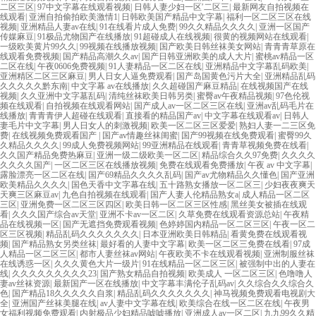
二区三区
|
97中文字幕在线观看视频
|
日韩人妻少妇一区′二区三
|
最新网友自拍视频在
线观看
|
亚洲自拍偷拍欧美激情1
|
日韩欧美国产精品中文字幕
|
福利一区二区三区在线
视频
|
亚洲精品人妻av在线
|
91在线看片成人免费
|
99久久精品久久久久
|
亚洲一区国产
传媒麻豆
|
91极品尤物国产在线播放
|
91超碰成人在线视频
|
很黄的视频网站在线观看
|
一级欧美黄片99久久
|
99视频在线播放视频
|
国产欧美日韩丝袜美女网站
|
青青青草原在
线观看免费视频
|
国产精品高潮久久av
|
国产日韩亚洲欧美的成人大片
|
蜜桃av精品一区
二区在线
|
午夜0606免费视频
|
91人妻精品一区二区在线
|
亚洲精品中文字幕乱码欧美
|
亚洲精区二区三区麻豆
|
男人日女人逼免费观看
|
国产岛国黄色污片大全
|
亚洲精品乱码
久久久久久黔东南
|
中文字幕 av在线播放
|
久久超碰国产麻豆精品
|
在线视频国产在线
视频
|
久久亚洲中文字墓乱码
|
清纯丝袜欧美日韩另类
|
蜜臀av午夜精品视频
|
97色伦视
频在线观看
|
自拍视频在线观看网站
|
国产成人av一区二区三区在线
|
亚洲av乱码毛片在
线播放
|
青青青伊人超碰在线观看
|
直接看的精品国产av
|
中文字幕在线观看av
|
日韩人
妻毛片中文字幕
|
男人日女人的刺激视频
|
欧美一区二区三区爱爱
|
熟妇人妻一二三区免
费
|
在线视频免费观看国产
|
国产av情趣丝袜闺蜜
|
国产99视频在线免费观看
|
蜜臀99久
久精品久久久久
|
99成人免费视频网站
|
99亚洲精品在线观看
|
青青草视频免费在线看
|
久久国产精品免费热麻豆
|
亚洲一级二级欧美一区二区
|
精品综合久久97免费
|
久久久久
久久久久国产
|
一区二区三区在线播放视频
|
免费在线观看免费播放
|
午夜 av 中文字幕
|
露脸漂亮一区二区在线
|
国产69精品久久久久乱码
|
国产av尤物精品久久懂色
|
国产亚洲
欧美精品久久久久
|
国色天香中文字幕在线
|
五十路熟女播放一区二区三
|
少妇夜夜爽天
天爽三区麻豆av
|
九色自拍视频在线观看
|
国产人妻人伦精品熟女a
|
成人精品一区二区
三区
|
亚洲免费一区二区三区四区
|
欧美日韩一区二区三区性感
|
黑丝美女被插在线观
看
|
久久久国产综合av天堂
|
亚洲不卡av一区二区
|
久草免费在线观看资源总站
|
午夜精
品在线视频一区
|
国产无遮挡免费观看视频
|
色婷婷国内精品一区二区三区
|
午夜一区二
区三区视频
|
精品乱码久久久久久久久
|
日本亚洲欧美日韩精品
|
看黄免费在线观看视
频
|
国产精品熟女另类丝袜
|
最好看的人妻中文字幕
|
欧美一区二区三免费在线看
|
97成
人精品一区二区三区
|
都市人妻丝袜av网站
|
午夜欧美不卡在线观看视频
|
亚洲制服丝袜
在线诱惑一区
|
久久久黄色大片一级片
|
91在线精品一区二区三区
|
被强制中出的人妻在
线
|
久久久久久久久久久23
|
国产熟女精品自拍视频
|
欧美成人 一区二区三区
|
色噜噜人
妻av丝袜资源
|
最新国产一区在线播放
|
中文字幕丰满伦子乱码av
|
久久综合久久综合久
色
|
国产精品18久久久久久自浆
|
精品乱码久久久久久久久
|
神马视频免费观看电视剧大
全
|
亚洲国产丝袜美腿在线
|
av人妻中文字幕在线
|
欧美综合在线一区二区在线
|
午夜男
女福利视频免费观看
|
内射极品少妇精品嘘嘘播放
|
亚洲成人av一区二区
|
九九99久久精