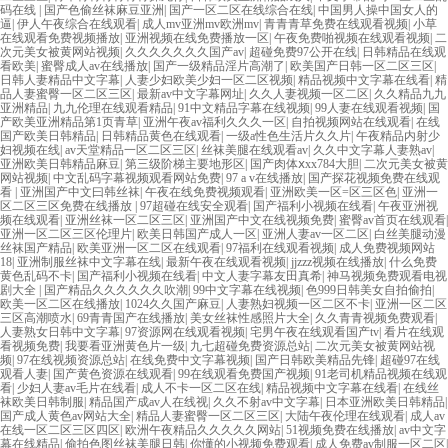
码在线
|
国产色偷丝袜麻豆亚洲
|
国产一区二区在线综合在线
|
中国男人操中国女人的
逼
|
伊人午夜综合在线观看
|
成人mv亚洲mv欧洲mv
|
青青青草免费在线观看视频
|
小草
在线观看免费视频播放
|
亚洲视频在线免费播放一区
|
午夜免费啪视频在线观看视频
|
二
次元美女被黄网站视频
|
久久久久久久久国产av
|
超碰免费97公开在线
|
日韩精品在线观
看欧美
|
蜜臀成人av在线播放
|
国产一级精品淫片高潮了
|
欧美国产日韩一区二区三区
|
日韩人妻精品中文字幕
|
人妻少妇欧美少妇一区二区视频
|
精品视频中文字幕在线看
|
精
品人妻蜜臀一区二区三区
|
最新av中文字幕网址
|
久久人妻视频一区二区
|
久久精品九九
亚洲精品
|
九九伦理在线观看精品
|
91中文精品字幕在线视频
|
99人妻在线观看视频
|
国
产欧美亚洲精品第1页青草
|
亚洲午夜av福利久久久一区
|
自拍视频网站在线观看
|
在线
国产欧美日韩精品
|
日韩精品黄色在线观看
|
一级a性色生活片久久片
|
午夜精品内射少
妇视频在线
|
av天堂精品一区二区三区
|
丝袜美腿在线观看av
|
久久中文字幕人妻熟av
|
亚洲欧美日韩精品麻豆
|
第三级阶梯主要地形区
|
国产肉体ⅹxx784大胆
|
二次元美女被黄
网站视频
|
中文乱码字幕视频观看网站免费
|
97 a v在线播放
|
国产探花视频免费在线观
看
|
亚洲国产中文曰韩丝袜
|
午夜在线免费视频观看
|
亚洲欧美一区=区三区色
|
亚洲一
区二区三区免费在线播放
|
97超碰在线安全观看
|
国产福利小视频在线看
|
午夜亚洲视
频在线观看
|
亚洲丝袜一区二区三区
|
亚洲国产中文在线视频免费
|
蜜臀av首页在线观看
|
亚洲一区二区三区伦理片
|
欧美日韩国产成人一区
|
亚洲人妻av一区二区
|
白丝美腿动漫
丝袜国产精品
|
欧美亚洲一区二区在线观看
|
97福利在线观看视频
|
成人免费视频网站
18
|
亚洲制服丝袜中文字幕在线
|
最新午夜在线观看视频
|
jjzzz视频在线播放
|
什么免费
黄色乱码不卡
|
国产福利小视频在线看
|
中文人妻字幕友田真希
|
神马视频免费观看电视
剧大全
|
国产精品久久久久久久吹潮
|
99中文字幕在线视频
|
色999日韩美女自拍偷拍
|
欧美一区二区在线播放
|
1024久久国产麻豆
|
人妻熟妇视频一区二区不卡
|
亚洲一区二区
三区高潮喷水
|
69青青国产在线播放
|
美女丝袜性感照片大全
|
久久青青视频免费观看
|
人妻熟女日韩中文字幕
|
97资源网在线观看视频
|
宅男午夜在线观看国产tv
|
看片在线观
看视频免费
|
我要看亚洲黄色片一级
|
九七超碰免费资源总站
|
二次元美女被黄网站视
频
|
97在线视频资源总站
|
在线免费中文字幕视频
|
国产日韩欧美精品先锋
|
超碰97在线
观看人妻
|
国产黄色资源在线观看
|
99在线观看免费国产视频
|
91老司机精品视频在线观
看
|
少妇人妻av毛片在线看
|
成人不卡一区二区在线
|
精品视频中文字幕在线看
|
在线丝
袜欧美日韩制服
|
精品国产成av人在线视
|
久久不射av中文字幕
|
日本亚洲欧美日韩精品
|
国产成人黄色av网站大全
|
精品人妻蜜臀一区二区三区
|
大陆午夜伦理在线观看
|
成人av
在线一区二区三区四区
|
欧洲午夜精品久久久久久网站
|
51视频免费在线播放
|
av中文字
幕在线精品
|
偷拍色图丝袜美腿日韩
|
你懂的小视频免费观看
|
成人免费av制服一区二区
|