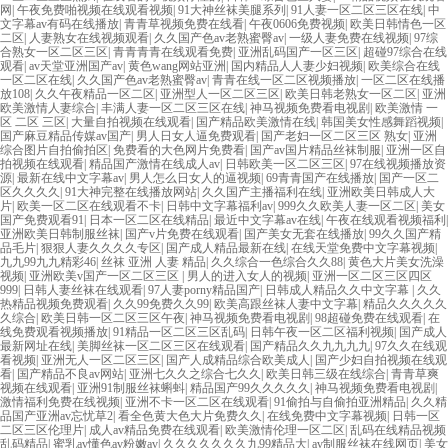
网
|
午夜免费啪视频在线观看视频
|
91大神丝袜美腿系列
|
91人妻一区二区三区在线
|
中
文字幕av有码在线播放
|
青青草视频免费在线看
|
午夜0606免费视频
|
欧美日韩情色一区
二区
|
人妻熟女在线视频观看
|
久久国产色av老熟蜜臀av
|
一级人妻免费在线视频
|
97综
合熟女一区二区三区
|
青青青青在线观看免费
|
亚洲乱码国产一区三区
|
超碰97综合在线
观看
|
av天堂亚洲国产av
|
黄色wang网站亚洲
|
国内精品人人妻少妇视频
|
欧美综合在线
一区二区在线
|
久久国产色av老熟蜜臀av
|
青青在线一区二区视频播放
|
一区二区在线播
放108
|
久久午夜精品一区二区
|
亚洲型人一区二区三区
|
欧美日韩老熟女一区二区
|
亚洲
欧美激情人妻综合
|
丰满人妻一区二区三区在线
|
神马视频免费看电视剧
|
欧美激情 一
区 二区 三区
|
大量自拍视频在线观看
|
国产精品欧美激情在线
|
韩国美女性感舞蹈视频
|
国产麻豆精品传媒av国产
|
男人日女人逼免费观看
|
国产老妇一区二区三区 熟女
|
亚洲
综合图片自拍偷拍区
|
免费看的大色网片免费看
|
国产av国片精品丝袜制服
|
亚洲一区自
拍视频在线观看
|
精品国产激情在线成人av
|
日韩欧美一区二区三区
|
97在线视频播放资
源
|
最新在线中文字幕av
|
男人怎么日女人的逼视频
|
69青青国产在线播放
|
国产一区二
区久久久久
|
91大神完整在线播放网站
|
久久国产主播福利在线
|
亚洲欧美日韩成人大
片
|
欧美一区二区在线观看不卡
|
日韩中文字幕福利av
|
999久久欧美人妻一区二区
|
美女
国产免费观看91
|
日本一区二区在线精品
|
最近中文字幕av在线
|
午夜在线观看视频福利
|
亚洲欧美日韩制服丝袜
|
国产v片免费在线观看
|
国产美女无套在线播放
|
99久久国产精
品毛片
|
狠狠人妻久久久久专区
|
国产成人精品最新在线
|
在线天堂免费中文字幕视频
|
九九99九九精彩46
|
丝袜 亚洲 人妻 精品
|
久久综合一色综合久久88
|
黄色大片美女洗澡
视频
|
亚洲欧美v国产一区二区三区
|
男人的进入女人的视频
|
亚洲一区二区三区四区
999
|
日韩人妻丝袜在线观看
|
97人妻porny精品国产
|
日韩成人精品久久中文字幕
|
久久
热精品视频免费观看
|
久久99免费久久99
|
欧美高跟丝袜人妻中文字幕
|
精品久久久久久
久综合
|
欧美日韩一区二区三区午夜
|
神马视频免费看电视剧
|
98超碰免费在线观看
|
在
线免费观看视频播放
|
91精品一区二区三区乱码
|
日韩午夜一区二区福利视频
|
国产成人
最新网址在线
|
美脚丝袜一区二区三区在线观看
|
国产精品久久九九九九
|
97久久在线观
看视频
|
亚洲无人一区二区三区
|
国产人成精品综合欧美成人
|
国产少妇自拍视频在线观
看
|
国产精品不良av网站
|
亚洲七久久之综合七久久
|
欧美日韩三级在线综合
|
青青草爽
视频在线观看
|
亚洲91制服丝袜蝌蚪
|
精品国产99久久久久久
|
神马视频免费看电视剧
|
激情福利免费在线视频
|
亚洲不卡一区二区在线观看
|
91偷拍与自偷拍亚洲精品
|
久久精
品国产亚洲av忘忧草2
|
看全色黄大色大片免费久久
|
在线免费中文字幕视频
|
日韩一区
二区三区伦理片
|
成人av精品免费在线观看
|
欧美激情伦理一区二区
|
乱码在线精品视频
乱码精品
|
蜜乳av懂色av粉嫩av
|
久久久久久久久九99精品大
|
av制服丝袜在线网页
|
美女