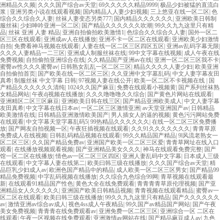
洲精品久久频
|
久久久国产综合av天堂
|
69久久久久久精品9999
|
极品少妇被猛的直流白
浆
|
亚洲另类小说在线观看视频
|
国内精品人人妻少妇视频
|
三上悠亚在线一区二区
|
色
综合久久综合久人妻
|
丝袜人妻变态另类777
|
国内精品久久久久久久
|
亚洲欧美日韩制
服丝袜
|
少妇呻吟亚洲一区二区
|
国产精品久久久久久久吹潮
|
99久久九九这里只有精
品
|
丝袜 亚洲 人妻 精品
|
亚洲自拍偷拍欧美激情1
|
色综合久久综合久人妻
|
国外一区二
区三区在线观看
|
亚洲成av人在线播放
|
亚洲不卡一区二区在线观看
|
亚洲欧美少妇激情
自拍
|
免费看神马视频在线观看
|
人妻在线一区二区三区四区五区
|
亚洲av乱码字幕无限
|
久久久人妻精品一二三区
|
亚洲成人制服丝袜在线
|
99中文字幕在线视频
|
成人午夜在线
免费视频
|
自拍偷拍亚洲综合在线
|
久久精品国产亚洲av在线
|
亚洲一区二区三区我不卡
|
蜜臀av性久久久蜜臀av
|
日韩熟女乱乱一区二区三区
|
精品久久久久人妻少妇
|
欧美亚洲
自拍偷拍首页
|
国产欧美在线一区二区三区
|
久久亚洲中文字墓乱码
|
中文人妻字幕友田
真希
|
制服丝袜 中文字幕 日韩
|
97视频人妻在线公开
|
欧美一区二区不卡视频在线
|
国
产精品久久久久久久清纯
|
1024久久国产麻豆
|
免费在线观看小视频黄
|
国产系列丝袜熟
女精品网站
|
午夜dj视频在线播放
|
久久久噜噜噜久久综合
|
国产黄色片网站在线观看
|
亚洲精区二区三区麻豆
|
亚洲欧美日韩在线三区
|
国产精品亚洲欧美成人
|
中文人妻字幕
友田真希
|
中文字幕在线日本av
|
一区二区三区激情亚洲
|
av天堂亚洲国产av
|
日韩精品
欧美激情在线
|
日韩精品亚洲激情欧美国产
|
男人插女人的逼的视频
|
黄色污污网站免费
在线观看
|
中文字幕天堂字幕乱码5
|
99热精品久久久久久久
|
在线一区二区三区免费播
放
|
国产网友自拍视频一区
|
午夜狂插视频在线观看
|
久久91久久久久久久久
|
青青草原
免费成人在线视频
|
日韩乱码精品视频在线观看
|
99久久精品国产精品
|
9l风流老熟女一
区二区三区
|
久久国产精品免费av
|
亚洲国产欧美一区二区三区爱
|
青青草网址在线入口
观看
|
在线播放视频观看视频
|
国产亚洲精品美女久久久
|
神马在线观看免费完整
|
国产
馆一区二区在线播放
|
情色av一区二区三区四区
|
亚洲人妻乱码中文字幕
|
日本成人三级
在线观看
|
中文字幕人妻在线第二
|
欧美曰韩三级在线播放
|
久久久国产综合av天堂
|
精
品巨乳少妇成人av
|
欧洲色国产精品中的精品
|
成人欧美一区二区三区男女
|
国产精品99
精品免费视频
|
中字乱码视频在线播放
|
久久综合九色综合99网
|
青草视频在线观看最
新
|
在线观看91精品国产性色
|
黄色大全在线免费观看
|
青青青青草原伦理视频
|
国产亚
洲精品女人久久久久久
|
亚洲国产欧美日韩精品视频
|
青青视频在线观看精品
|
蜜臀av一
区二区在线观看
|
欧美曰韩三级在线播放
|
99久久九九这里只有精品
|
国产久久久久久久
av
|
激情亚洲av综合av成人
|
视色4ss成人午夜精品
|
99久国产av精品国产网站
|
国产午夜
美女免费视频
|
青青青在线免费观看av
|
亚洲免费一区二区三区
|
亚洲综合一区 二区在
线观看
|
午夜一区视频在线免费观看
|
亚洲激情av网站在线
|
国产精品麻豆成人av
|
九色