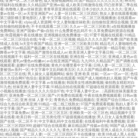
线
|
亚洲一区二区三区春色
|
成人免费视频网站18
|
国产精品久久久久久久久无
|
神马伦
理福利在线播放
|
久久精品国产亚洲av福
|
成人欧美日韩激情在线
|
凹凸世界第二季在线
看
|
色噜噜人妻av丝袜资源
|
青青草原亚洲在线观看
|
日本少妇久久久久久久久
|
亚洲人
妻av在线一区
|
av天堂亚洲国产av
|
人妻一区日韩二区三区四区
|
熟女人妻在线观看视频
|
第三级阶梯主要地形区
|
人妻 中文字幕 综合久久
|
一区二区三区视频播放
|
在线观看av
中文字幕午夜
|
xfplay成人资源网
|
中文人妻制服丝袜欧美
|
自拍偷拍亚洲综合视频
|
亚洲
自拍偷拍校园春色
|
不卡在线观看二区三区
|
久久av一区二区三区欧美
|
a在线视频播放
免费网站
|
亚洲产国偷v产偷v自拍
|
什么免费黄色乱码不卡
|
久草免费福利资源在线播
放
|
秋霞视频午夜在线播放
|
亚洲视频在线免费播放一区
|
97爱干视频在线观看
|
91精品
一区二区三区综合在线
|
午夜一区二区三区视频
|
精品久久久久久国产免费
|
国产欧美激
情成人在线
|
bt天堂午夜国产精品
|
亚洲一区二区三区欧美日韩
|
精品毛片人妻啪啪性色
av蜜臀
|
91av精品国产极品嫩
|
久久久久久一二三四五
|
国产av福利第一精品导航
|
浅井
舞香av中文字幕
|
精品国产激情在线成人av
|
欧美亚洲人妻中文字幕日韩
|
一区二区三区
在线视频不卡
|
福利一区二区三区在线视频
|
亚洲在线一区二区三区
|
亚洲成人黄色av在
线观看
|
蜜乳av懂色av粉嫩av
|
av在线亚洲国产精品
|
九九99久久精品国产
|
国产调教在线
视频观看
|
超鹏97在线免费视频
|
黄色片在哪里看中文字幕
|
日韩人妻一区二区三区
|
人
妻被强av系列一区
|
中文字幕中文乱码欧美五区
|
久久久国产精品裸体av
|
97人妻精品一
区二区三区在线
|
男人操女人逼视频网站
|
偷拍 亚洲 欧美 丝袜
|
一区av一区av一区
|
色综
合久久综合网97色综合
|
最新国产自拍在线观看
|
98国产成人啪精色妇人视频
|
国产午夜
激情视频免费观看
|
中文字幕 av在线播放
|
韩国美女性感热舞视频
|
偷拍熟女精彩对白
91九色
|
丝袜亚洲人妻中文字幕
|
91精品自拍在线观看
|
97超碰在线资源观看
|
亚洲国产
小视频在线播放
|
综合久久久久综合97色
|
中文字幕人妻中文av…
|
高跟鞋丝袜美腿美女
图片
|
亚洲免费一区二区三区
|
国产v片免费在线观看
|
午夜在线免费视频观看
|
日韩av激
情一区二区
|
亚洲 丝袜 人妻 中文
|
青青热久免费精品视频在
|
亚洲国产综合日韩av
|
久久
综合九色综合欧美亚洲
|
91精品一线二线三线熟女
|
97国产免费观看视频
|
熟妇人妻不卡
中文字幕
|
国产av一区二区二区三区
|
欧美福利视频一区二区
|
超碰97公开免费在线
|
最
近中文字幕免费av
|
亚洲一区二区三区五区
|
亚洲欧美一区=区三区色
|
精品视频中文字
幕在线看
|
欧美日韩一区二区另类伦理
|
97超级视频在线播放
|
男人日女人逼免费观看
|
国产在线一区二区不卡
|
中文字幕乱码中文在线观看
|
在线看福利午夜免费视频
|
亚洲一
区二区三区四区999
|
超碰97综合在线观看
|
麻豆精品国产传媒av在线
|
98国产成人啪精
色妇人视频
|
国产精品久久久久久久九
|
黄色大片美女洗澡视频
|
亚洲人成在久久综合网
站
|
精品视频一区二区人妻
|
一区二区三区四区不卡在线播放
|
欧美18色成人黑人在线
|