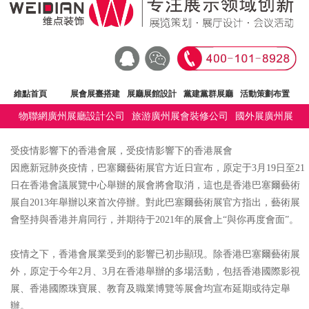
維點首頁
展會展臺搭建
展廳展館設計
黨建黨群展廳
活動策劃布置
物聯網廣州展廳設計公司
旅游廣州展會裝修公司
國外展廣州展
文化建設
廣州展臺設計公司
深圳展覽會設計公司
維點公司
廳設計公司
其他展廣州展會裝修公司
受疫情影響下的香港會展，受疫情影響下的香港展會
因應新冠肺炎疫情，巴塞爾藝術展官方近日宣布，原定于3月19日至21
日在香港會議展覽中心舉辦的展會將會取消，這也是香港巴塞爾藝術
展自2013年舉辦以來首次停辦。對此巴塞爾藝術展官方指出，藝術展
會堅持與香港并肩同行，并期待于2021年的展會上“與你再度會面”。
疫情之下，香港會展業受到的影響已初步顯現。除香港巴塞爾藝術展
外，原定于今年2月、3月在香港舉辦的多場活動，包括香港國際影視
展、香港國際珠寶展、教育及職業博覽等展會均宣布延期或待定舉
辦。