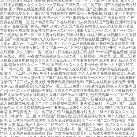
3区4区
|
最新免费av在线播放
|
日本韩国欧美国产精品
|
中文字幕 av在线播放
|
成人女人
在线播放视频
|
久久久久久久中文字幕av
|
日韩欧美一区二区三区
|
国产区视频免费在线
播放
|
国产调教在线视频观看
|
国产人成乱码在线视频
|
国产亚洲欧美一级在线
|
美女情
趣丝袜诱惑爱套图
|
小姐姐穿黑丝跳舞视频
|
99在线公开免费视频
|
熟妇人妻不卡中文字
幕
|
国产你懂免费在线观看
|
欧美一区二区三区蜜臀
|
这里只有精品在线播放视频
|
午夜
免费在线视频一区
|
亚洲精品欧美日韩在线观看
|
成人免费在线国产视频
|
亚洲精品综合
人妻av
|
免费看国产黄色av网站
|
超碰97久久国产观看
|
色噜噜人妻av丝袜资源
|
97资源
在线超碰免费观看
|
妖精视频在线一区二区三区
|
露脸人妻11p一区二区
|
国产一区二区
三在线播放
|
国产一区二区人妻在线观看
|
亚洲av噜噜在线成人网
|
在线视频久久只有精
品
|
国产av激情国产熟女
|
久久欧美av乱码人妻
|
免费黄色在线播放网站
|
亚洲精品综合
人妻av
|
成人av一区二区三区在线
|
国产第一区二区在线视频
|
97超碰在线资源观看
|
国
产欧美日韩丝袜美女网站
|
中文字幕av一区二区三区
|
超碰免费视频公开97
|
日韩av经典
在线观看
|
久久人妻av一区二区软件
|
日本丝袜美腿在线视频
|
99riav国产精品懂色
|
超碰
97在线公开观看
|
午夜激情免费视频成人
|
2025国产自拍视频
|
日韩欧美1区二区三区
|
神
马视频免费看电视剧
|
久久久久久久精品美女
|
午夜亚洲视频在线观看
|
国产精品久久久
之嫩模
|
熟女精品久久一二三区
|
国产精品久久久久久不卡性色
|
亚洲中文人妻在线字
幕
|
日韩av在线一区二区三区四区
|
亚洲av成人在线观看
|
成年人视频网站免费在线
|
少
妇激情一区二区三区999
|
中字乱码视频在线播放
|
久久人妻中文免费视频
|
欧美18色成
人黑人在线
|
亚洲天堂av中文字幕在线观看
|
欧美日韩熟女一区三区五区
|
在线观看国产
视频97
|
97公开成人免费视频
|
青青青免费视频精品99
|
黄网站在线观看视频免费
|
青青
青伊人超碰在线观看
|
久久蜜臀av一区二区三
|
免费1000部激情免费视频
|
av天堂亚洲国
产av
|
一区二区三区日韩欧美在线
|
青青久久在线视频免费观看
|
人妻中文字幕日韩专区
|
国产尤物激情视频在线观看
|
久久麻豆精亚洲av品国产动漫
|
欧美视频 一区二区三区
|
绯色蜜臀久久久久久久久久久
|
成人乱码一区二区三区av
|
妖精视频在线一区二区三区
|
成人在线播放视频bd
|
国产户外自拍视频在线观看
|
亚洲欧美福利一区二区
|
国产一级激
情黄色av
|
久久免费视频视频一区
|
亚洲精品乱码久久久久久v小说
|
99精品视频在线观
看网
|
国产免费播放一区二区三区在线
|
51精品视频在线播放
|
一级大片欧美久久久久
|
伦理日韩激情一区二区
|
91精品国产视频在线
|
亚洲美腿丝袜欧美7k
|
两个人的房间三级
欧美
|
凹凸视频网站在线观看
|
青青草原91在线观看
|
国产一区国产二区在线播放
|
丝袜
亚洲 人妻 精品
|
熟妇人妻一区二区三区中文
|
亚洲av日韩久久网站
|
精品久久久久久国
产免费
|
久久精品国产亚洲av忘忧草2
|
亚洲丰满一区二区三区在线
|
久久久在综合欧美
精品
|
人妻系列在线免费视频
|
国产美女网站在线观看的
|
日韩欧美中文字幕熟女素人
|