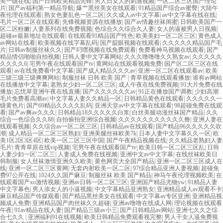
美一级在线
|
国产日韩欧美精品先锋
|
男人日女人的刺激视频
|
一区二区三区国产理论
片
|
国产av福利第一精品导航
|
爆艹黑丝美女在线观看
|
91精品国产综合av蜜臀
|
大陆午
夜伦理在线观看
|
熟女色妻乱色一区二区
|
久久成人av中文字幕
|
av中文字幕在线在线
|
毛片一区二区在线观看
|
先锋视频资源在线播放
|
国产av情趣丝袜闺蜜
|
日韩欧美国产一
区二区粉嫩
|
人妻系列在线免费视频
|
色综合久久综合久人妻
|
女人的逼被男人日视频
|
超碰av最新地址在线观看
|
在线观看91精品国产性色
|
欧美美妇一区二区三区
|
黄色成人
av网站在线看
|
欧美视频在线字幕乱码
|
国产腚眼视频在线观看
|
久久久久久精品国产毛
片
|
日韩av制服丝袜久久
|
国产叼嘿视频在线免费观看
|
免费看神马视频在线观看
|
国产
精品情侣啪啪自拍视频
|
日韩人妻中文字幕网站
|
久久久噜噜噜久久熟女av
|
久久久久久
久久久久6
|
宅男午夜在线观看国产tv
|
黄网站在线观看视频免费
|
国产区二区三区在线
观看
|
av在线免费看中文字幕
|
国产成人精品久久久av
|
亚洲一区二区在线观看av
|
欧美
三级三级三级爽爽网站
|
制服丝袜 日韩 欧美 国产
|
青草视频在线观看播放
|
谁有av网站
在线播放中文字幕
|
老熟女少妇一区二区三区
|
成人午夜在线免费视频
|
91大片免费在线
播放
|
忘忧草亚洲午夜在线直播
|
国产久久久久久久av
|
91正在播放国产调教
|
少妇高潮
毛片免费看高潮av
|
中文字幕人妻久久精品一区
|
日韩精品黄色在线观看
|
久久久久久一
级黄色片
|
国产69精品久久久久乱码
|
亚洲天堂av中文字幕在线观看
|
98超碰免费在线观
看
|
国产av爽av久久久
|
日韩精品18久久久久久白浆
|
白丝美腿动漫丝袜国产精品
|
久久
综合一色综合久久88
|
自拍偷拍亚洲综合视频
|
久久久久久久久久久久久撸
|
亚洲人妻在
线观看视频
|
久久综合av一区二区三区
|
日韩精品av在线观看
|
国产精品96久久久久久吹
潮
|
成人精品一区二区三区熟妇
|
亚洲美腿丝袜欧美7k
|
日本人妻中文字幕久久一区
|
欧
美1区2区3区4区
|
欧美一区二区三区中国
|
国产午夜精品视频在线
|
久久精品老熟妇人妻
毛片
|
青青草原在线vip视频
|
宅男午夜在线观看国产tv
|
欧美日韩一区二区三区乱
|
日韩
人妻少妇一区′二区三
|
人妻成人免费在线视频
|
亚洲中文av中文字幕
|
在线丝袜欧美日
韩制服
|
女人丝袜激情亚洲久久欧美
|
黄色网页大全国产精品
|
亚洲一区二区三区成人在
线
|
亚洲一区二区三区黄网
|
无套内射欧美一区二区
|
97综合精品亚洲人妻视频
|
超碰免
费97公开在线
|
1024久久国产麻豆
|
制服丝袜 欧美 国产精品
|
神马午夜伦理视频欧美
|
在
线观看国产xo激情视频
|
亚洲av日韩一区二区三区
|
亚洲国产精品尤物yw
|
91精品人妻
中文字幕色
|
男人添女人的小逼视频
|
中文字幕精品亚洲熟女
|
亚洲精品成人av观看不卡
|
麻豆精品国产传媒观看
|
国产精品黑丝美女在线观看
|
中文字幕av专区亚洲
|
亚洲精品视
频成人免费
|
亚洲精品国产肉丝袜久久超碰
|
亚洲av噜噜在线成人网
|
理论视频在线观看
午夜
|
91av精品在线人妻
|
国产精品三级av小三
|
国产日韩精品av网站
|
亚洲七久久之综
合七久久
|
亚洲福利91在线视频
|
欧美日韩精品免费观看视完整
|
男人干女人逼免费视