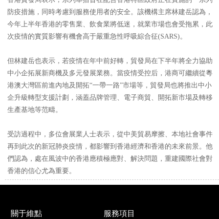
防疫措施，同時考慮到服務使用者的安全。該機構主席林建岳認為，
今年上半年香港的零售業、飲食業將低迷，就業市場也會受拖累，此
次疫情的實質影響有機會高于嚴重急性呼吸綜合征(SARS)。
但林建岳也表示，若疫情在年中前好轉，貿發局在下半年將全力協助
中小企拓展新商機及多元發展業務。當疫情受控后，港商可繼續從粵
港澳大灣區前進內地及開拓“一帶一路”市場等，貿發局也將推出中小
企升級轉型支援計劃，涵蓋品牌管理、電子商貿、開拓新市場及轉移
生產基地等范疇。
受訪過程中，多位會展業人士表示，從中美貿易摩擦、本地社會事件
再到此次的新冠肺炎疫情，都影響到香港經濟和香港的未來前景。他
們認為，處在風波中的香港應積極應對、解決問題，重建國際社會對
香港的信心尤為重要。
關于維點
服務項目