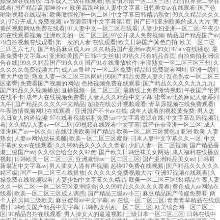
频免费在线播放
|
日本成人三级在线观看
|
熟女俱乐部一区二区三区
|
凹凸世界第二季在
线看
|
国产精品高潮呻吟vv
|
欧美高跟丝袜人妻中文字幕
|
日韩美女av在线观看
|
国产色
哟哟视频在线观看
|
欧美激情伦理一区二区
|
中文字幕日韩精品熟女
|
99久久精品久久久
久
|
97公开成人免费视频
|
av资源管理中文字幕第1页
|
国产日韩亚洲欧美的成人大片
|
黄
黄的视频网站免费在线看
|
91人妻中文一区二区在线看
|
人妻少妇亚洲一区二区
|
午夜少
妇在线观看视频
|
亚洲欧美的一区二区三区
|
97公开成人免费视频
|
精品国产精品国产av
|
79自拍视频在线观看
|
第一次的人妻 在线观看
|
欧美日韩国产黄色自拍
|
欧美一区二区
三四五六七八
|
国产精品麻豆成人av
|
久久精品国产亚洲av农村妇女
|
97 a v在线播放
|
最
新免费中文字幕av
|
亚洲欧美国产日韩中文丝袜
|
99热久只有精品首页
|
自拍偷拍亚洲综
合在线
|
99久久精品国产99久久6
|
国产91在线播放软件
|
丰满熟女一区二区三区三州
|
久
久久久久免费视频大片
|
成人av鲁丝片一区二区免费
|
精品81免费观看网址
|
亚洲一级特
黄大片做受
|
熟女人妻一区二区三区网站
|
99国产精品免费人妻久
|
乱色熟女一区二区三
区蜜臀
|
免费看国产视频的网站
|
色播视频免费在线观看
|
国产精品久久久久九九九九
|
国产精品久久视频播放
|
直播视频一区二区三区
|
最新线上免费激情视频
|
午夜国产宅男
在线不卡
|
成年人在线视频免费看
|
人妻人久久精品中文字幕
|
蜜臀av北条麻妃人妻系列
九牛
|
国产精品久久久久中文精品
|
超碰在线公开视频观看
|
青草原视频在线免费观看
|
午夜激情视频网址在线观看
|
亚洲国产不卡av在线
|
成年人该看的视频黄免费
|
男人怎
么日女人的逼视频
|
97在线看视频福利免费
|
av中文字幕资源在线
|
中文字幕乱码视频乱
看
|
久久精品人妻av一区二区
|
69视频在线观看中文字幕
|
森泽佳奈亚洲一区二区
|
成人
亚洲国产av一区久久
|
在线亚洲欧美国产精品
|
欧美一区二区三区黄色a
|
亚洲 欧美 人妻
熟女
|
人妻av网站丝袜美腿
|
欧美一区二区三区蜜臀
|
日本人妻中文字幕久久一区
|
中文
字幕痴女av在线观看
|
久久99精品久久久久久青春
|
少妇人妻一区二区视频
|
国产精品香
港三级国产av
|
久久综合给合久久97色
|
国产欧美日韩丝袜美女网站
|
成人福利在线播放
视频
|
日韩欧美一区二区三区
|
亚洲激情av一区二区三区
|
国产亚洲精品美女av
|
日韩最
新最近中文字幕av
|
男人插女人逼有声视频
|
起碰97免费在线视频
|
国产精品久久久久久
精三级
|
国产一区二区三在线播放
|
久久久久久免费视频大片
|
亚洲97视频在线观看
|
久
操免费在线视频观看
|
人妻少妇中文字幕久久精品
|
欧美一区二区三区98
|
精品午夜人妻
久久一区二区
|
一区二区三区亚洲综合
|
久久99精品久久久久久青春
|
黄色成人av网站在
线看
|
欧美一区二区三区成人诱惑
|
国产精品三级av小三
|
麻豆精品国产传媒免费看
|
两
个人的房间三级欧美
|
麻豆蜜臀av中文字幕
|
av 在线一区二区三区
|
青青青草精品在线观
看
|
日韩欧美国产精品中文字幕
|
日韩熟女乱乱一区二区三区
|
欧美综合网一区二区三
区
|
91精品自拍在线观看
|
男人操女人的逼逼视频
|
三级日本一区二区三区
|
日韩在线中