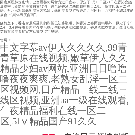
因應新冠肺炎疫情，巴塞爾藝術展官方近日宣布，原定于3月19日至21日在香港會議
展覽中心舉辦的展會將會取消，這也是香港巴塞爾藝術展自2013年舉辦以來首次停
辦。對此巴塞爾藝術展官方指出，藝術展會堅持與香港并肩同行，并期待于2021年的
展會上“與你再度會面”。
疫情之下，香港會展業受到的影響已初步顯現。除香港巴塞爾藝術展外，原定于今年
2月、3月在香港舉辦的多場活動，包括香港國際影視展、香港國際珠寶展、教育及職
業博覽等展會均宣布延期或待定舉辦。
會展">
中文字幕av伊人久久久久,99青
青草原在线视频,嫩草伊人久久
精品少妇av网站,亚洲日日噜噜
噜夜夜爽爽,老熟女乱淫一区二
区视频网,日产精品一线二线三
线区视频,亚洲aa一级在线观看,
午夜精品福利在线一区二
区,5lⅴ精品国产91久久