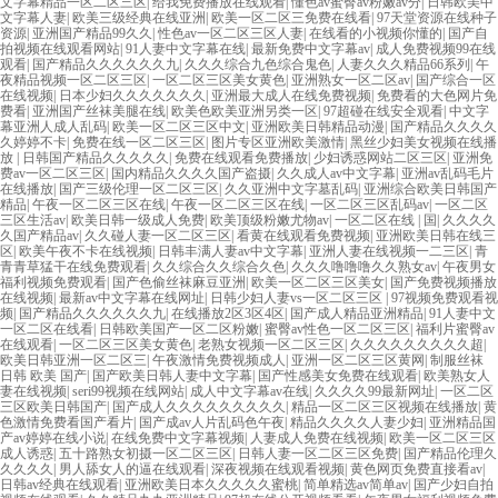
文字幕精品一区二区三区
|
给我免费播放在线观看
|
懂色av蜜臀av粉嫩av分
|
日韩欧美中
文字幕人妻
|
欧美三级经典在线亚洲
|
欧美一区二区三免费在线看
|
97天堂资源在线种子
资源
|
亚洲国产精品99久久
|
性色av一区二区三区人妻
|
在线看的小视频你懂的
|
国产自
拍视频在线观看网站
|
91人妻中文字幕在线
|
最新免费中文字幕av
|
成人免费视频99在线
观看
|
国产精品久久久久久久九
|
久久久综合九色综合鬼色
|
人妻久久久精品66系列
|
午
夜精品视频一区二区三区
|
一区二区三区美女黄色
|
亚洲熟女一区二区av
|
国产综合一区
在线视频
|
日本少妇久久久久久久久
|
亚洲最大成人在线免费视频
|
免费看的大色网片免
费看
|
亚洲国产丝袜美腿在线
|
欧美色欧美亚洲另类一区
|
97超碰在线安全观看
|
中文字
幕亚洲人成人乱码
|
欧美一区二区三区中文
|
亚洲欧美日韩精品动漫
|
国产精品久久久久
久婷婷不卡
|
免费在线一区二区三区
|
图片专区亚洲欧美激情
|
黑丝少妇美女视频在线播
放
|
日韩国产精品久久久久久
|
免费在线观看免费播放
|
少妇诱惑网站二区三区
|
亚洲免
费av一区二区三区
|
国内精品久久久久国产盗摄
|
久久成人av中文字幕
|
亚洲av乱码毛片
在线播放
|
国产三级伦理一区二区三区
|
久久亚洲中文字墓乱码
|
亚洲综合欧美日韩国产
精品
|
午夜一区二区三区在线
|
午夜一区二区三区在线
|
一区二区三区乱码av
|
一区二区
三区生活av
|
欧美日韩一级成人免费
|
欧美顶级粉嫩尤物av
|
一区二区在线 | 国
|
久久久久
久国产精品av
|
久久碰人妻一区二区三区
|
看黄在线观看免费视频
|
亚洲欧美日韩在线三
区
|
欧美午夜不卡在线视频
|
日韩丰满人妻av中文字幕
|
亚洲人妻在线视频一二三区
|
青
青青草猛干在线免费观看
|
久久综合久久综合久色
|
久久久噜噜噜久久熟女av
|
午夜男女
福利视频免费观看
|
国产色偷丝袜麻豆亚洲
|
欧美一区二区三区美女
|
国产免费视频播放
在线视频
|
最新av中文字幕在线网址
|
日韩少妇人妻vs一区二区三区
|
97视频免费观看视
频
|
国产精品久久久久久久九
|
在线播放2区3区4区
|
国产成人精品亚洲精品
|
91人妻中文
一区二区在线看
|
日韩欧美国产一区二区粉嫩
|
蜜臀av性色一区二区三区
|
福利片蜜臀av
在线观看
|
一区二区三区美女黄色
|
老熟女视频一区二区三区
|
久久久久久久久久久超
|
欧美日韩亚洲一区二区三
|
午夜激情免费视频成人
|
亚洲一区二区三区黄网
|
制服丝袜
日韩 欧美 国产
|
国产欧美日韩人妻中文字幕
|
国产性感美女免费在线观看
|
欧美熟女人
妻在线视频
|
seri99视频在线网站
|
成人中文字幕av在线
|
久久久久99最新网址
|
一区二区
三区欧美日韩国产
|
国产成人久久久久久久久久久
|
精品一区二区三区视频在线播放
|
黄
色激情免费看国产看片
|
国产成av人片乱码色午夜
|
精品久久久久人妻少妇
|
亚洲精品国
产av婷婷在线小说
|
在线免费中文字幕视频
|
人妻成人免费在线视频
|
欧美一区二区三区
成人诱惑
|
五十路熟女初摄一区二区三区
|
日韩人妻一区二区三区免费
|
国产精品伦理久
久久久久
|
男人舔女人的逼在线观看
|
深夜视频在线观看视频
|
黄色网页免费直接看av
|
日韩av经典在线观看
|
亚洲欧美日本久久久久久蜜桃
|
简单精选av简单av
|
国产少妇自拍