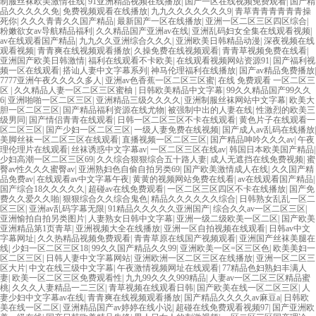
制服丝袜欧美激情在线
|
91亚洲精品视频在线播放
|
国产一区在线视频免费观看
|
国产精
品久久久久久免
|
免费视频观看在线播放
|
九九久久久久久久久9
|
青草青青青青青青操
死你
|
久久久青青久久国产精品
|
最新国产一区在线播放
|
亚洲一区二区三区四区综合
|
粉嫩欲女av导航精品福利
|
久久精品国产亚洲av在线
|
亚洲乱码妇女全集在线观看视频
|
av在线观看国产精品
|
九九久久亚洲综合久久久
|
亚洲欧美日韩精品动漫
|
深夜视频在线
观看视频
|
青青爽在线视频观看播放
|
久操免费在线视频观看
|
青青草视频免费在线看
|
亚洲国产欧美日韩激情
|
福利在线观看不卡欧美
|
在线观看视频网站资源91
|
国产福利视
频一区在线观看
|
搭讪人妻中文字幕系列
|
神马伦理福利在线播放
|
国产av精品免费播放
|
7777亚洲午夜久久久久多人
|
亚洲av色香蕉一区二区三区蜜
|
在线 免费观看 一区二区三
区
|
久久精品人妻一区二区三区蜜柚
|
日韩欧美精品中文字幕
|
99久久精品国产99久久
6
|
亚洲啪啪一区二区三区
|
亚洲精品三级久久久久
|
亚洲制服丝袜网站中文字幕
|
欧美大
胆一区二区三区
|
国产精品福利资源在线尤物
|
被强制中出的人妻在线
|
性激烈的欧美三
级男同
|
国产情侣青青在线观看
|
日韩一区二区三区不卡在线观看
|
黄色片子在线观看一
区二区三区
|
国产少妇一区二区三区
|
一级人妻免费在线视频
|
国产成人av乱码在线播放
|
美脚丝袜一区二区三区在线观看
|
直播视频一区二区三区
|
国产精品呻吟久久久av
|
午夜
理伦理片在线观看
|
丝袜诱惑中文字幕av
|
一区二区三区在线av
|
韩国日本欧美国产精品
|
少妇高潮一区二区三区69
|
久久综合狠狠综合五十路人妻
|
成人无遮挡在线免费视频
|
蜜
臀av性久久久蜜臀av
|
亚洲熟妇色自偷自拍另类69
|
国产欧美激情成人在线
|
久久国产精
品免费av
|
在线观看av中文字幕午夜
|
黄黄的视频网站免费在线看
|
av在线观看国产精品
|
国产综合18久久久久久
|
超碰av在线免费观看
|
一区二区三区四区不卡在线播放
|
国产免
费久久爱久久啪
|
狠狠综合久久综合鬼色
|
精品久久久久久久综合
|
日韩熟女乱乱一区二
区三区
|
亚洲av乱码字幕无限
|
91精品久久久久久亚洲国产
|
综合久久av一区二区三区
|
亚洲愉拍自拍另类图片
|
人妻熟女日韩中文字幕
|
亚洲一级二级欧美一区二区
|
国产欧美
亚洲精品第1页青草
|
亚洲视频大全在线播放
|
亚洲一区自拍视频在线观看
|
日韩av中文
字幕网址
|
久久热精品视频免费观看
|
青青草原在线国产视频观看
|
亚洲国产丝袜美腿在
线
|
少妇一区二区三区18
|
99久久国产精品久久99
|
亚洲欧美一区=区三区色
|
欧美美妇一
区二区三区
|
日韩人妻中文字幕网站
|
亚洲欧洲一区二区三区在线播放
|
亚洲一区二区三
区大片
|
中文在线三级中文字幕
|
午夜激情视频网址在线观看
|
77精品色妇熟妇丰满人
妻
|
欧美一区二区三区免费观看性
|
九九99久久久999精品
|
人妻av一区二区三区精品蜜
桃
|
久久久人妻精品一二三区
|
青草视频在线观看日韩
|
国产欧美在线一区二区三区
|
人
妻少妇中文字幕av在线
|
青青爽在线视频观看播放
|
国产精品久久久久av麻豆a
|
日韩欧
美在线一区二区
|
亚洲精品国产av婷婷在线小说
|
超碰在线免费观看视频97
|
国产亚洲欧