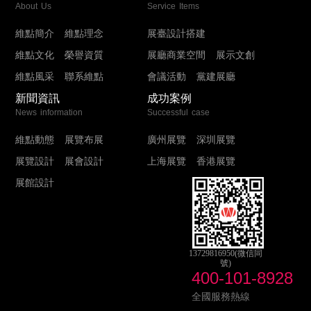
About Us
Service Items
維點簡介
維點理念
展臺設計搭建
維點文化
榮譽資質
展廳商業空間
展示文創
維點風采
聯系維點
會議活動
黨建展廳
新聞資訊
成功案例
News information
Successful case
維點動態
展覽布展
廣州展覽
深圳展覽
展覽設計
展會設計
上海展覽
香港展覽
展館設計
13729816950(微信同
號)
400-101-8928
全國服務熱線