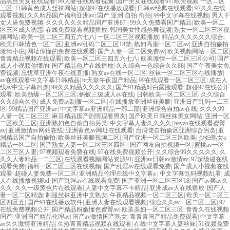
品黑丝美女在线观看
|
99人妻在线观看视频
|
国产美女在线观看91
|
欧美视频 一区二区
三区
|
日韩黄色成人丝袜网站
|
超碰97在线播放观看
|
日韩av经典在线观看
|
97久久在线
观看视频
|
久久精品国产福利亚洲av
|
国产 亚洲 自拍 偷拍
|
99中文字幕在线视频
|
男人干
女人逼免费视频
|
久久久久久久精品国产亚洲87
|
99久久免费看国产精品
|
欧美一区二
区三区成人诱惑
|
在线免费观看视频播放
|
韩国美女性感热舞视频
|
熟女一区二区三区视
频网站
|
欧美一区二区三四五六七八
|
一区二区三区视频播放
|
精品久久久久久久综合
|
欧美日韩情色一区二区
|
亚洲av乱码二区三区18禁
|
熟妇高潮一区二区av
|
亚洲自拍偷拍
激情小说
|
网址你懂的免费在线观看
|
国产人妻一区二区免费av
|
欧美视频网站一区二区
|
青青精品视频在线观看
|
欧美一区二区三四五六七八
|
欧美激情一区二区三区公司
|
国产
成人小视频你懂的
|
国产精品色片在线播放
|
久久综合一色综合久久88
|
国产午夜美女免
费视频
|
忘忧草亚洲午夜在线直播
|
熟女av在线一区二区
|
丝袜一区二区三区在线播放
|
av在线观看中文字幕日韩精品
|
bt天堂午夜国产精品
|
99在线观看一区二区三区
|
成在人
线av中文字幕四虎
|
99久久精品久久久久久
|
国产91精品对白露脸观看
|
超碰97在线公开
观看
|
欧美劲爆一区二区三区
|
蚂蚁三级成人av在线
|
日韩欧美一区二区三区
|
久久综合
久久综合久色
|
成人免费av制服一区二区
|
在线播放亚洲丝袜美腿
|
亚洲日产乱码一二三
区
|
99精品国产亚洲av
|
中文字幕av亚洲精品一部二部
|
亚洲综合自拍av在线
|
久久久99
人妻一区二区三区
|
麻豆精品国产剧情观看男友
|
国产欧美日韩丝袜美女网站
|
亚洲一区
二区欧美三区
|
亚洲熟妇色自偷自拍另类
|
中文字幕人妻久久久久
|
heyzo在线观看蜜臀
av
|
亚洲激情av网站在线
|
亚洲黄色av网址在线观看
|
台湾佬自拍偷区亚洲综合另类
|
亚
洲精品国产自拍偷拍
|
欧美丝袜美腿视频二区
|
国产亚洲一区二区三区欧美
|
少妇熟女a
精品一区二区
|
国产熟女人妻一区二区三区四区
|
国产网友自拍视频一区
|
蜜桃av一区
二区三区人妻
|
97视频观看免费在线
|
97在线免费视频公开
|
久久综合99久久久久久
|
久
久久人妻精品一二三区
|
在线观看视频网站资源91
|
亚洲av日韩av激情av
|
97超级碰在线
观看免费
|
福利一区二区三区在线视频
|
国产乱淫av在线观看免费
|
国产成人小视频在线
观看
|
超碰人妻免费一区二区
|
亚洲精品伦理在线中文字幕a
|
中文字幕乱码视频乱看
|
成
人在线播放视频bd
|
国产乱淫av在线观看免费
|
国产亚洲一区二区三区18
|
国产av爽av久
久久
|
久久一级黄色片在线观看
|
人妻中文字幕不卡精品
|
亚洲成av人在线播放
|
国产人
妻一区二区精选
|
制服丝袜亚洲中文熟女
|
午夜精品视频一区二区三区
|
欧美一区二区三
区四区五
|
国产91在线播放软件
|
亚洲人妻在线观看视频
|
综合久久av一区二区三区
|
97
在线免费视频公开
|
国产精品粉嫩懂色蜜臀av
|
欧美美妇一区二区三区
|
青青久在线视频
国产
|
亚洲国产精品伦理av
|
国产av激情国产熟女
|
青青青国产精品免费观看
|
中文字幕
av久久激情亚洲精品
|
久热青青精品视频在线观看
|
在线中文字幕人妻丝袜
|
51视频免费