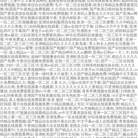
综合
|
人妻中文字幕资源网站
|
超碰免费在线播放视频
|
在线免费观看亚洲av
|
超pen在线
免费视频
|
亚洲欧美综合自拍蜜臀
|
毛片一区二区在线观看
|
欧美日韩精品免费观看视完
整
|
秋霞国产午夜精品免费视频
|
久久综合九色综合99网
|
国产欧美日韩丝袜美女网站
|
国产黄色资源在线观看
|
午夜0606免费视频
|
中文有码人妻熟女久久中出
|
国产亚洲av网
站在线观看
|
理论视频在线观看午夜
|
无套内射欧美一区二区
|
国产av一区二区三区四
|
一区二区三区视频播放
|
亚洲丝袜制服诱惑在线
|
欧美一区二区三区蜜臀
|
久久99精品久
久久久久青春
|
久1自拍视频在线观看
|
三级av在线中文字幕
|
日韩av大片中文字幕
|
亚洲
乱码中文字幕国产
|
黄色片av乱码一区二区三区
|
性感熟女一区二区三区
|
婷婷精品国产
亚洲av麻豆
|
少妇高潮毛片免费看高潮av
|
神马伦理福利在线播放
|
一区三区不卡在线观
看
|
午夜免费成人在线视频
|
亚洲精品精品熟妇熟妇
|
欧美在线一区二区在线看
|
亚洲一
区二区二区三区三州
|
亚洲精品乱码久久久久久黔东南
|
男人和女人的性生活视频
|
91
精品国产综合av蜜臀
|
在线观看国产视频97
|
国产精品免费视频9966
|
国产自拍偷拍在线
一区
|
成人精品av一区二区三区
|
国产精品呻吟久久av捆绑
|
亚洲av日韩av一卡二卡
|
自拍
视频在线观看网址
|
超碰97视频播放在线
|
亚洲欧美岛国一区二区三区
|
精品久久久久久
国产免费
|
午夜综合视频免费观看
|
在线一区二区三区在线一区
|
国产一二三区在线视
频
|
少妇一区二区三区18
|
亚洲av乱码二区三区18禁
|
日韩情色制服丝袜在线
|
久久久久
久久久69精品
|
欧美视频网站一区二区
|
久久久久久久密月tu
|
91精品国产乱码久久久
|
av
一区二区三区天堂
|
亚洲一级特黄大片做受
|
久久国产精品视频免费
|
98视频中文字幕在
线观看
|
国产成人激情自拍视频
|
图片专区亚洲欧美激情
|
国产97色在线|国产
|
99精品久
久免费精品久久
|
视频一区二区 人妻 久久
|
三级av在线中文字幕
|
国产精品自在在线午
夜出白浆
|
免费在线观看小视频黄
|
久久久久久久久久久人妻精品
|
91亚洲精品视频在线
播放
|
在线免费观看亚洲av
|
午夜一区二区三区视频
|
青青草爽视频在线观看
|
日韩欧美
av乱码夜夜摸
|
亚洲国产丝袜美腿在线
|
好吊色欧美一区二区三区视频
|
bt天堂午夜国产
精品
|
真人视频在线免费观看
|
欧美 激情 一区二区
|
97福利在线观看视频
|
国产av一区二
区韩国
|
看片在线观看视频免费
|
91精品视频成人专区
|
97超级在线观看免费
|
精品久久
久久久一区二区
|
久久综合九色综合欧美亚洲
|
国产av尤物精品久久懂色
|
清纯丝袜欧美
日韩另类
|
97视频在线观看精品在线
|
av中文字幕资源在线
|
亚洲一区二区三区我不卡
|
日韩人妻一区二区三区免费
|
亚洲免费av一区在线观看
|
69在线播放免费视频
|
国产精品
99精品免费视频
|
国产精品自在在线午夜出白浆
|
中文字幕av成人在线观看
|
青青操精品
视频在线观看
|
午夜精品视频大全在线观看
|
老熟女少妇一区二区三区
|
亚洲精品视频在
线观看91
|
九色自拍视频在线观看
|
国产精品久久久久久亚洲美女
|
国产精品三级av小三
|
精品81免费观看网址
|
亚洲欧美国产日韩中文丝袜
|
日韩av一区二区三区国产
|
极品美乳