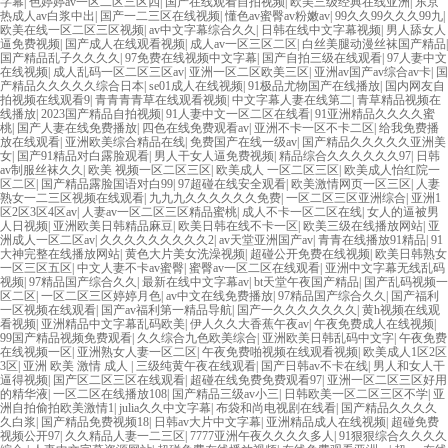
字幕
|
色婷婷av一区二区三区四
|
国产在线观看自拍视频
|
欧美三级经典在线亚洲
|
东京
热成人av白浆中出
|
国产一二三区在线视频
|
懂色av蜜臀av粉嫩av
|
99久久99久久久99九
|
欧美在线一区二区三区视频
|
av中文字幕综合久久
|
日韩在线中文字幕视频
|
男人舔女人
逼免费视频
|
国产成人在线观看视频
|
成人av一区三区二区
|
白丝美腿动漫丝袜国产精品
|
国产精品乱子久久久久
|
97免费在线视频中文字幕
|
国产自拍三级在线观看
|
97人妻中文
在线视频
|
成人乱码一区二区三区av
|
亚洲一区二区欧美三区
|
亚洲av国产av综合av卡
|
国
产精品久久久久久综合日本
|
se01成人在线视频
|
91极品尤物国产在线播放
|
国内网友自
拍视频在线观看9
|
青青青青草在线观看视频
|
中文字幕人妻在线第二
|
青草精品视频在
线播放
|
2023国产精品自拍视频
|
91人妻中文一区二区在线看
|
91亚洲精品久久久久蜜
桃
|
国产人妻在线免费播放
|
四色在线免费观看av
|
亚洲不卡一区不卡二区
|
给我免费播
放在线观看
|
亚洲欧美综合精品在线
|
免费国产在线一级av
|
国产精品久久久久久亚洲美
女
|
国产91精品对白露脸观看
|
男人干女人逼免费视频
|
精品综合久久久久久久97
|
日韩
av制服丝袜久久
|
欧美 视频一区二区三区
|
欧美成人 一区二区三区
|
欧美成人怡红院一
区二区
|
国产精品露脸国语对白99
|
97超碰在线安全观看
|
欧美激情网页一区三区
|
人妻
熟女一二三区视频在线观看
|
九九九久久久久久久免费
|
一区二区三区亚洲综合
|
亚洲1
区2区3区4区av
|
人妻av一区二区三区精品蜜桃
|
成人不卡一区二区在线
|
女人的逼被男
人日视频
|
亚洲欧美日韩精品麻豆
|
欧美日韩在线不卡一区
|
欧美三级在线播放网站
|
亚
洲成人一区二区av
|
久久久久久久久久久2
|
av天堂亚洲国产av
|
青青在线播放91精品
|
91
大神完整在线播放网站
|
黄色大片美女洗澡视频
|
超碰公开免费在线视频
|
欧美日韩熟女
一区三区五区
|
中文人妻不卡av蜜臀
|
蜜臀av一区二区在线观看
|
亚洲中文字幕无线乱码
视频
|
97精品国产综合久久
|
最新在线中文字幕av
|
bt天堂午夜国产精品
|
国产乱码视频一
区二区
|
一区二区三区婷婷月色
|
av中文在线免费播放
|
97精品国产综合久久
|
国产福利
一区视频在线观看
|
国产av福利第一精品导航
|
国产一久久久久久久久
|
黄h视频在线观
看视频
|
亚洲精品中文字幕乱码欧美
|
伊人久久大香蕉午夜av
|
午夜免费成人在线视频
|
99国产精品视频免费观看
|
久久综合九色欧美综合
|
亚洲欧美日韩乱码中文字
|
午夜免费
在线视频一区
|
亚洲熟女人妻一区二区
|
午夜免费啪视频在线观看视频
|
欧美成人1区2区
3区
|
亚洲 欧美 激情 成人
|
三级纯黄午夜在线观看
|
国产日韩av不卡在线
|
男人和女人干
逼得视频
|
国产区二区三区在线观看
|
超碰在线免费免费观看97
|
亚洲一区二区三区好用
的精华液
|
一区二区在线播放108
|
国产精品三级av小三
|
日韩欧美一区二区三区不学
|
亚
洲自拍偷拍欧美激情1
|
julia久久中文字幕
|
布袋和尚电视剧在线看
|
国产精品久久久久
久白浆
|
国产精品免费视频18
|
日韩av大片中文字幕
|
亚洲精品成人在线视频
|
超碰免费
视频公开97
|
久久精品人妻一二三区
|
7777亚洲午夜久久久久多人
|
91狠狠综合久久久久