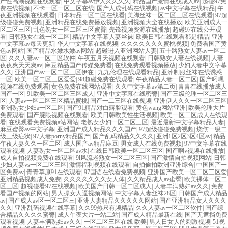
产性高潮视频在线观看
|
中文字幕av伊人久久久久
|
精品国产激情在线成人av
|
起碰97免
费在线视频
|
不卡一区一区三区在线
|
国产人成乱码在线视频
|
av中文字幕在线精品
|
午
夜亚洲视频在线观看
|
日本精品一区二区在线看
|
美脚丝袜一区二区三区在线观看
|
97超
级碰碰免费视频
|
亚洲精品在线免费播放视频
|
亚洲视频大全在线播放
|
欧美亚洲成人一
区二区三区
|
乱色熟女一区二区三区蜜臀
|
先锋视频资源在线播放
|
超碰97在线公开观
看
|
日韩熟女在线一区二区
|
精品中文字幕人妻丝袜
|
欧美日韩在线观看都是精品
|
亚洲
中文字幕av每天更新
|
华人中文字幕在线视频
|
久久久久久久久蜜桃视频
|
免费看国产黄
色av网站
|
国产精品水嫩水嫩av网站
|
超碰进入亚洲网站人妻
|
五十路熟女人妻av一区二
区
|
久久人妻av一区二区软件
|
午夜五月天视频在线观看
|
日韩熟女人妻在线视频
|
人妻
夜夜爽天天爽av
|
麻豆精品国产传媒免费看
|
在线免费观看视频播放
|
少妇人妻中文字幕
久久
|
亚洲国产av一区二区三区伊在
|
九九伦理在线观看精品
|
亚洲制服丝袜在线诱惑
一区
|
欧美一区二区三区爱爱
|
98超碰免费在线观看
|
午夜精品人妻一区二区
|
国产叼嘿
视频在线免费观看
|
黄色免费在线网站观看
|
久久中文字幕av第二页
|
青青在线播放成人
国产一区
|
91欧美一区二区三区成人
|
亚洲中文字幕在线密臀
|
国产三级伦理一区二区三
区
|
人妻av一区二区三区精品蜜桃
|
国产一二三区在线视频
|
亚洲伊人久久一区二区三区
|
亚洲熟女少妇a一区二区
|
国产91精品对白露脸观看
|
黄色wang网站亚洲
|
欧美伦理大片
免费观看
|
国产腚眼视频在线观看
|
欧美日韩欧美性生活视频
|
欧美一区二区成人在线观
看
|
在线观看免费视频a站网站
|
老熟女少妇一区二区三区
|
最近最新中文字幕精品人妻
|
麻豆蜜臀av中文字幕
|
亚洲国产成人精品久久久国产
|
97超级碰碰免费视频
|
烧伤一级二
级三级症状
|
97人妻porny精品国产
|
国产乱码精品久久久久
|
亚洲1区2区3区4区av
|
精品
午夜人妻久久一区二区
|
成人国产av精品麻豆
|
男女成人在线免费视频
|
97中文字幕在线
观看视频
|
人妻熟女一区二区av水
|
在线日韩欧美一区二区三区
|
国产啊v视频在线播放
|
成人自拍视频免费在线观看
|
9l风流老熟女一区二区三区
|
国产激情自拍视频网站
|
日韩
少妇人妻vs一区二区三区
|
激情福利视频在线观看
|
自拍偷拍欧洲亚洲综合
|
中国国产一
区免费av
|
青青草原91在线观看
|
97国语在线看免费视频
|
亚洲国产欧美一区二区三区爱
|
亚洲精品视频成人免费
|
久久久久久久久女人体
|
久久精品成人av蜜臀
|
欧美裸体一区二
区三区
|
超视碰看97在线视频
|
欧美国产日韩一区二区成人
|
人妻丰满熟妇av久久
|
免费
看国产视频的网站
|
男人操女人逼视频网站
|
中文字幕人妻丝袜28区
|
日韩国产成人精品
av
|
国产成人av区一区二区三
|
亚洲人妻精品久久久久久网站
|
国产亚洲精品女人久久久
久久
|
亚洲乱码视频在线字幕
|
久久99热只有频精品
|
久久人妻av一区二区软件
|
国产综
合精品久久久久蜜臀
|
成人午夜大片一站二站
|
国产成人精品最新在线
|
国产无遮挡免费
观看视频
|
人妻丰满熟妇av久久
|
一区二区三区在线 欧美
|
男人日女人的刺激视频
|
51视