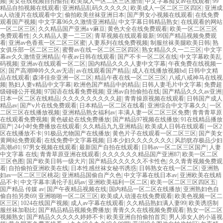
频
|
美女在线视频自拍愉拍
|
欧美成人一区二区三区激情
|
中文字幕痴女av在线观看
|
99
精品自拍视频在线观看
|
亚洲精品乱码久久久久久
|
欧美成人一区二区三区四区
|
亚洲成
a人动漫片在线观看中文
|
偷拍欧美丝袜亚洲日本
|
国产男女小视频在线观看
|
在线免费
观看国产视频
|
中文字幕96久久激情亚洲精品
|
中文字幕日韩精品熟女
|
在线观看的网站
一区二区三区
|
久久精品国产亚洲a v麻豆
|
黄色大全在线免费观看
|
欧美一区二区三区
免费观看性
|
久久精品人妻一二三区
|
青草视频在线观看最新
|
99国产精品视频免费观
看
|
亚洲av色香蕉一区二区三区蜜
|
人妻系列在线免费视频
|
制服丝袜美腿欧美日韩
|
熟
女俱乐部一区二区三区
|
蜜臀av在线一区二区三区四区
|
熟女精品久久一二三区
|
中文字
幕av久久激情亚洲精品
|
午夜av日韩在线观看
|
国产不卡一区二区在线
|
中文字幕欧美乱
码视频
|
亚洲av在线观看一区二区
|
国内精品久久久人妻中文字幕
|
午夜免费在线视频一
区
|
国产高潮呻吟久久av无语
|
av在线观看国产精品
|
成人在线播放视频bd
|
日韩中文精
品在线观看
|
森泽佳奈亚洲一区二区
|
精品午夜在线一区二区三区
|
八戒八戒神马在线视
频
|
熟妇人妻v精品中文字幕
|
欧洲色国产精品中的精品
|
日韩人妻毛片中文字幕
|
免费超
级碰碰公开视频
|
97国语在线看免费视频
|
亚洲av自拍偷拍在线
|
国产精品久久久av亚洲
|
日本一区二区在线精品
|
久久久久久久久久久超
|
青青操原视频在线观看
|
日韩国产成人
精品av
|
国产v片在线免费观看
|
日本精品一区二区在线看
|
亚洲综合中文字幕久久
|
一区
二区三区在线播放视频
|
亚洲精品熟女福利av
|
丰满人妻一区二区三区免费
|
青青青草原
在线观看免费视频
|
黄色破处在线免费播放
|
国产精品97视频在线播放
|
91在线精品播放
国产
|
24小时免费播放在线观看
|
久久精品九九亚洲精品
|
欧美成人日韩在线观看
|
一区2
区在线播放不卡
|
91极品尤物国产在线播放
|
黄色片子在线观看一区二区三区
|
国产美女
黄网站免费观看
|
在线免费中文字幕视频
|
日本少妇久久久久久久久
|
风韵犹存极品少妇
高潮a91
|
97男女视频在线观看
|
最新国产自拍在线观看
|
日韩av一区二区三区国产
|
人妻
中文字幕 在线
|
青青草原亚洲在线观看
|
久久久久久久精品国产亚洲87
|
欧美一区二区
三区色图
|
国产欧美日韩一级大片
|
国产精品久久久久久不卡性色
|
久久青青视频免费观
看
|
自拍偷拍亚洲欧美在线
|
日本性感丝袜女秘书诱惑
|
日韩熟女在线一区二区
|
亚洲熟
妇av一区二区三区桃花
|
亚洲精品国偷自产久色
|
中文字幕在线日本av
|
亚洲欧美在线精
品不卡
|
中文字幕丰满伦子乱码av
|
亚洲欧美福利一区二区
|
欧美一区二区三区四区五
|
国产精品 传媒 av
|
国产午夜精品视频在线
|
国内精品一区二区在线播放
|
亚洲熟妇色自
偷自拍另类69
|
亚洲啪啪一区二区三区
|
欧美成人动漫在线免费观看
|
欧美色视频一区二
区三区
|
1024在线国产视频
|
成人av字幕在线观看
|
久久精品熟妇满人妻99
|
欧美诱惑制
服丝袜加勒比
|
国产精品精品视频免费播放
|
青青久久在线视频免费观看
|
熟女一区二区
视频熟女
|
国产精品久久久久久婷婷不卡
|
欧美亚洲自拍偷拍首页
|
男人添女人的小逼视