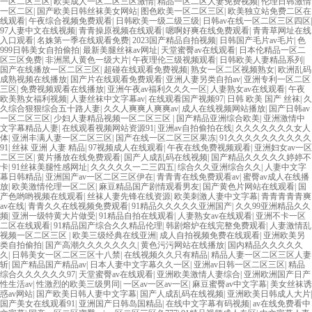
一区二区三区
|
欧美成人一区二区三区激情
|
精品一区二区人妻免费视频
|
伦理日韩激情
一区二区
|
国产欧美日韩丝袜美女网站
|
图色欧美一区二区三区
|
欧美独立站免费二区在
线观看
|
午夜综合视频免费观看
|
日韩欧美一级二级三级
|
日韩av在线一区二区三区四区
|
97人妻中文在线视频
|
青青操原视频在线观看
|
嗯啊好爽在线免费观看
|
青青草网址在线
入口观看
|
名姝第一季在线观看免费
|
2023国产精品自拍视频
|
日韩国产毛片av毛片
|
色
999日韩美女自拍偷拍
|
最新美腿丝袜av网址
|
天堂蜜臀av在线观看
|
日本伦精品一区二
区三区免费
|
非洲黑人黄色一级大片
|
午夜理伦三级视频观看
|
日韩欧美人妻精品系列
|
国产在线播放一区二区三区
|
超碰在线观看免费视频
|
熟女一区二区视频熟女
|
欧洲乱码
成熟视频在线播放
|
国产片在线观看免费观看
|
亚洲人妻另类自拍av
|
亚洲专利一区二区
三区
|
免费视频观看在线播放
|
亚洲午夜av福利久久久一区
|
人妻熟女av在线观看
|
午夜
欧美熟女福利视频
|
人妻丝袜中文字幕av
|
在线观看国产视频97
|
日韩 欧美 国产 丝袜
|
久
久综合狠狠综合五十路人妻
|
久久人爽爽人爽爽av
|
成人在线视频网站播放
|
国产日韩av
一区二区三区
|
少妇人妻精品视频一区二区三区
|
国产精品亚洲综合欧美
|
亚洲激情中
文字幕精品人妻
|
在线观看视频网站资源91
|
亚洲av自拍偷拍在线
|
久久久久久久久女人
体
|
亚洲丰满人妻一区二区三区
|
国产在线一区二区三区果冻
|
91久久久久久久久久久久
91
|
丝袜 亚洲 人妻 精品
|
97视频成人在线观看
|
午夜在线免费视频观看
|
亚洲妇女av一区
二区三区
|
黄片播放在线免费观看
|
国产人成乱码在线视频
|
国产精品久久久久久婷婷不
卡
|
91丝袜美腿性感网址
|
久久久久久一二三四五
|
综合久久亚洲综合久久
|
人妻中文字
幕日韩精品
|
亚洲国产av一区二区三区伊在
|
青青青在线免费观看av
|
蜜臀av成人在线播
放
|
欧美激情伦理一区二区
|
麻豆精品国产剧情观看男友
|
国产黄色片网站在线观看
|
国
产色哟哟视频在线观看
|
丝袜人妻先锋在线资源
|
欧美刺激人妻中文字幕
|
青青青青青爽
av在线
|
青青久久在线视频免费观看
|
91精品久久久久久亚洲国产
|
久久99亚洲精品久久
频
|
亚洲一级特黄大片做受
|
91精品自拍在线观看
|
人妻熟女av在线观看
|
亚洲不卡一区
二区在线观看
|
91精品国产综合久久精品伦理
|
韩剧熔炉在线完整免费观看
|
人妻激情乱
视频一区二区三区
|
欧美三级经典在线亚洲
|
成人自拍视频免费在线观看
|
亚洲欧美另
类自拍偷拍
|
国产高潮久久久久久久久
|
黄色污污网站在线播放
|
国内精品久久久久久
久
|
日韩美女一区二区三区十八禁
|
在线视频久久只有精品
|
精品人妻一区二区三区人妻
斩
|
国产精品国产精品av
|
日本人妻中文字幕久久一区
|
亚洲av日韩一区二区三区
|
精品
综合久久久久久久97
|
天堂蜜臀av在线观看
|
亚洲欧美激情人妻综合
|
亚洲欧洲国产日产
性生活av
|
性激烈的欧美三级男同
|
一区av一区av一区
|
麻豆蜜臀av中文字幕
|
美女丝袜诱
惑av网站
|
国产欧美日韩人妻中文字幕
|
国产人成乱码在线视频
|
亚洲欧美日韩成人大片
|
国产美女在线观看91
|
亚洲国产日韩岛国精品
|
在线中文字幕有码视频
|
av在线免费看中