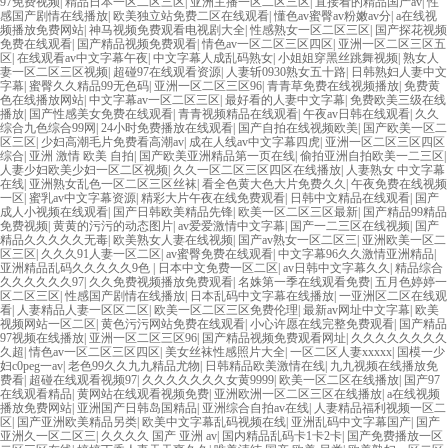
97免费视频
|
精品日本一区二区三区
|
亚洲主播一区二区三区
|
直接看的精品国产av
|
性
感国产剧情在线播放
|
欧美独立站免费二区在线观看
|
懂色av蜜臀av粉嫩av分
|
a在线视
频播放免费网站
|
神马视频免费观看电视剧大全
|
性感熟女一区二区三区
|
国产探花视频
免费在线观看
|
国产精品视频免费观看
|
情色av一区二区三区四区
|
亚洲一区二区三区五
区
|
在线观看av中文字幕午夜
|
中文字幕人成乱码熟女
|
小姐姐穿黑丝跳舞视频
|
熟女人
妻一区二区三区视频
|
超碰97在线观看资源
|
人妻斩0930熟女五十路
|
日韩熟妇人妻中文
字幕
|
蜜臀久久精品99无色码
|
亚洲一区二区三区96
|
青青草免费在线视频播放
|
免费黄
色在线播放网站
|
中文字幕av一区二区三区
|
最好看的人妻中文字幕
|
免费欧美三级在线
播放
|
国产性感美女免费在线观看
|
青青视频精品在线观看
|
午夜av日韩在线观看
|
久久
综合九色综合99网
|
24小时免费播放在线观看
|
国产自拍在线视频欧美
|
国产欧美一区二
区三区
|
少妇高潮毛片免费看高潮av
|
成在人线av中文字幕四虎
|
亚洲一区二区三区四区
综合
|
亚洲 激情 欧美 自拍
|
国产欧美亚洲精品第一页在线
|
偷拍亚洲自拍欧美一二三区
|
人妻少妇欧美少妇一区二区视频
|
久久一区二区三区四区在线播放
|
人妻熟女 中文字幕
在线
|
亚洲熟女乱色一区二区三区丝袜
|
看全色黄大色大片免费久久
|
午夜免费在线视频
一区
|
蜜乳av中文字幕资源
|
精彩大片午夜在线免费观看
|
日韩中文精品在线观看
|
国产
成人小视频在线观看
|
国产日韩欧美精品先锋
|
欧美一区二区三区最新
|
国产精品99精品
免费视频
|
黄黄的污污的动态图片
|
av爱爱激情中文字幕
|
国产一二三区在线视频
|
国产
精品久久久久久无毒
|
欧美熟女人妻在线视频
|
国产av熟女一区二区三
|
亚洲欧美一区二
区三区
|
久久久91人妻一区二区
|
av蜜臀免费在线观看
|
中文字幕96久久激情亚洲精品
|
亚洲精品乱码久久久久久9色
|
日本中文免费一区二区
|
av日韩中文字幕久久
|
精品综合
久久久久久久97
|
久久免费视频播放免费观看
|
名姝第一季在线观看免费
|
五月色婷婷一
区二区三区
|
性感国产剧情在线播放
|
日本乱码中文字幕在线播放
|
一亚洲区二区在线观
看
|
人妻精品人妻一区区二区
|
欧美一区二区三区免费伦理
|
最新av网址中文字幕
|
欧美
视频网站一区二区
|
黄色污污网站免费在线观看
|
小心许愿在线完整免费观看
|
国产精品
97视频在线播放
|
亚洲一区二区三区96
|
国产精品视频免费观看网址
|
久久久久久久久久
久超
|
情色av一区二区三区四区
|
美女丝袜性感照片大全
|
一区二区人妻xxxxx
|
国模一少
妇c0peg一av
|
老色99久久九九精品尤物
|
日韩精品欧美激情在线
|
九九视频在线播放免
费看
|
超碰在线观看视频97
|
久久久久久久久女黄9999
|
欧美一区二区在线播放
|
国产97
在线观看精品
|
黄网站在线观看视频免费
|
亚洲欧洲一区二区三区在线播放
|
a在线视频
播放免费网站
|
亚洲国产日韩岛国精品
|
亚洲综合自拍av在线
|
人妻精品福利视频一区二
区
|
国产亚洲欧美精品另类
|
欧美中文字幕乱码视频在线
|
亚洲乱码中文字幕国产
|
国产
亚洲久一区二区三
|
久久久久 国产 亚洲 av
|
国内精品乱码卡1卡2卡
|
国产免费播放一区