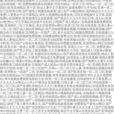
频
|
黄色网页免费直接看av
|
久久综合九色综合99网
|
亚洲综合图片自拍偷拍区
|
午夜精
品在线视频一区
|
免费视频观看在线播放
|
99亚州精品一区区三区
|
情色av一区二区三区
四区
|
欧美亚洲精品 第十页
|
搭讪人妻中文字幕系列
|
超碰免费97公开在线
|
亚洲一区二
区三区欧美日韩
|
国产激情小视频在线观看
|
成人国产av精品网站
|
国内精品久久久久久
免费
|
人妻熟女中文字幕精品
|
成年人视频网站免费在线
|
日韩亚洲视频中文字幕
|
最新
免费av在线播放
|
欧美激情综合在线观看
|
国产精品久久久久久综合日本
|
成人mv亚洲
mv欧洲mv
|
中文字幕乱码在线中文乱码
|
日韩国产成人精品av
|
在线观看视频免费黄视
频
|
亚洲精区二区三区麻豆
|
美女丝袜诱惑av网站
|
欧美1区2区3区在线观看
|
亚洲人妻av
一区二区
|
国产成人精品亚洲精品
|
国产在线观看播放视频
|
96视频在线观看视频
|
国产
精品色片在线播放
|
亚洲熟女一区国产二区
|
看片在线凹凸视频免费观看
|
在线视频久久
只有精品
|
97超级碰碰免费视频
|
在线播放网站蜜臀自拍
|
欧美日韩亚洲偷拍自拍
|
日韩
欧美人妻精品系列
|
一区二区三区欧美在线观看
|
丝袜美腿av在线一区
|
福利在线观看不
卡欧美
|
凹凸国产av熟女白浆精品
|
亚洲精品乱码视频在线观看
|
亚洲黄色av网址在线观
看
|
欧美日韩一级成人免费
|
日韩国产欧美丝袜在线
|
香蕉久久av一区二区
|
免费亚洲av
在线观看
|
国产男人和女人能逼视频
|
久久久噜噜噜久久综合
|
精品成人18亚洲av播放
|
91在线精品一区二区三区
|
制服丝袜在线精品av
|
国产精品黑丝美女在线观看
|
精品人妻
一区二区三区四季av
|
午夜国产精品成人免费视频
|
欧美熟女人妻在线视频
|
懂色av蜜臀
av粉嫩av分
|
懂爱av性色av粉嫩av
|
欧美极品欧美精品欧美视频
|
国产免费久久爱久久啪
|
免费欧美三级在线播放
|
日韩国产成人精品av
|
欧美另类丝袜变态一区
|
亚洲欧美国产日
韩中文丝袜
|
在线一区二区三区国产
|
日韩av一区二区三区人妻
|
青青操精品视频在线观
看
|
亚洲熟女一区国产二区
|
亚洲处破女av一区二区
|
国产欧美在线一区二区三区
|
制服
丝袜在线精品av
|
678视频在线观看视频
|
青青视频在线播放你懂吗
|
99久久永久免费网
站
|
神马视频免费观看电视剧大全
|
欧美一区二区在线播放
|
日韩激情中文字幕免费
|
久
久久久久久av熟女sss
|
伊人午夜综合在线观看
|
日韩人妻一区二区三区
|
99在线观看一
区二区三区
|
国产亚洲欧美精品久久久久
|
欧美熟女丝袜在线观看地址
|
在线观看丝袜美
女av
|
97成人网在线播放视频
|
色999日韩美女自拍偷拍
|
亚洲综合自拍av在线
|
欧美 激情
一区二区
|
午夜人妻一区二区精品
|
韩国黄色小视频妈妈的朋友
|
在线看的小视频你懂
的
|
久久精品成人91一区二区
|
美女丝袜诱惑av网站
|
国产成人在线观看视频
|
国产黄色
一区二区三区四区
|
国产一级视频在线播放
|
国产性感视频在线观看
|
视色4ss成人午夜
精品
|
婷婷丁香人妻天天爽久久
|
国产免费在线观看视频
|
免费看国产黄色av网站
|
国产
精品久久久久久免
|
国产岛国黄色污片大全
|
7777亚洲午夜久久久久多人
|
国产曰批视频
40分钟在线
|
人妻一区二区三区中文免费视频
|
最近中文字幕av在线资源
|
国产亚洲超级