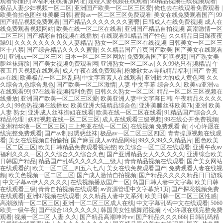
观看你懂的
|
av福利在线播放网址
|
超碰人妻视频在线观看
|
99精品视频在线视频观看
|
极品人妻少妇视频一区二区
|
亚洲国产欧美一区二区三区爱
|
俺也去在线观看免费观看
|
欧美偷拍色图丝袜美腿日韩
|
蜜臀av一区二区三区免费观看
|
美女在线免费观看国产
|
99
国产精品视频免费观看
|
国产精品久久久久久久久蜜臀
|
日韩成人在线免费视频
|
成人在
线免费观看视频网站
|
欧美在线一区二区在线看
|
亚洲国产精品自拍视频
|
高潮激情一区
二区三区
|
国产精彩自拍视频在线播放
|
在线观看91精品国产性色
|
久久精品日日躁夜夜
躁91
|
久久久久久久久久久人妻精品
|
熟女一区二区三区在线视频
|
日韩美女一区二区三
区十八禁
|
国产综合精品久久久久蜜臀
|
久久精品国产首页国产欧美
|
国产美女在线观看
91
|
亚洲xx一区二区三区
|
日本一区二区三区网站
|
免费观看国产叼嘿视频
|
国产熟女美
腿丝袜露脸
|
国产美女视频免费观看网
|
亚洲熟女一区二区av
|
久久99热只有频精品
|
午
夜五月天视频在线观看
|
成人午夜在线免费观看
|
粉嫩欲女av导航精品福利
|
国产 香蕉
av在线
|
欧美极品一区二区乱码
|
中文字幕素人在线观看
|
亚洲最大的成人黄色网
|
久久
久综合九色综合鬼色
|
国产欧美一区二区激情
|
人妻 中文字幕 综合久久
|
欧美va亚洲va
在线观看99
|
97在线看视频福利免费
|
日韩久久熟女一区二区
|
精品一区二区三区视频在
线播放
|
亚洲国产欧美一区二区三区爱
|
欧美亚洲人妻中文字幕日韩
|
午夜精品久久久久
久久
|
99色热视频在线播放
|
欧美亚洲大陆精品综合色
|
亚洲美腿丝袜欧美7k
|
亚洲 欧美
人妻 熟女
|
亚洲成人丝袜御姐在线看
|
欧美在线一区二区在线看
|
91精品国产综合久久
精品伦理
|
妖精视频在线一区二区三区
|
成人在线观看三级视频
|
99在线公开免费视频
|
亚洲精华液一区二区三区
|
三上悠亚在线一区二区
|
在线视频 免费观看 黄
|
小心许愿在
线完整免费观看
|
国产av制服诱惑丝袜
|
极品av一区二区三区四区
|
青青操原视频在线观
看
|
美女在线视频自拍愉拍
|
国产麻豆成人av精品网站
|
99久久99久久精品片
|
图色欧美
一区二区三区
|
欧美日韩精品免费观看视完整
|
欧美综合一区二区在线观看
|
亚洲午夜av
福利久久久一区
|
久久综合久久综合久色
|
国产亚洲精品女人久久久久久
|
亚洲综合欧美
日韩国产精品
|
精品国产乱码久久久久久三级人
|
青青精品视频在线观看
|
国产美女网站
在线观看的
|
欧美一区二区三四五六七八
|
美女在线免费观看国产
|
免费观看人妻在线视
频
|
欧美色视频一区二区三区
|
国产成人激情自拍视频
|
国产精品久久久久精品日日游戏
|
中文字幕av伊人久久久久
|
在线视频播放国产一区
|
岛国日韩人妻中文字幕
|
欧美日韩
在线观看三级
|
青青自拍视频在线观看
|
av资源管理中文字幕第1页
|
国产探花视频免费
在线观看
|
亚洲97视频在线观看
|
久久精品人妻中文系列
|
欧美日韩一区二区三区性感
|
高潮激情一区二区三区
|
亚洲一区二区三区成人在线
|
中文字幕乱码中文在线观看
|
5060
欧美一级午夜
|
国产综合18久久久久久
|
韩国美女性感舞蹈视频
|
小心许愿在线完整免费
观看
|
视频一区二区 人妻 久久
|
国产精品高潮呻吟vv
|
国产精品久久久666
|
日韩乱码精