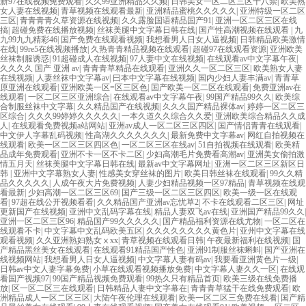
新97在线视频免费观看
|
久久99亚洲精品久久频
|
日韩美女一区二区三区十八禁
|
欧美熟
女人妻在线视频
|
青草视频在线观看最新
|
亚洲精品蜜桃久久久久久
|
亚洲特级一区二区
三区
|
青青青青久草资源在线视频
|
久久露脸国语精品国产91
|
亚洲一区二区三区在线
搞
|
超碰免费在线播放视频
|
丝袜美腿中文字幕日韩在线
|
国产性高潮视频在线观看
|
九
九99九九精彩46
|
国产免费在线观看视频
|
我想看男人日女人逼视频
|
日韩精品欧美激情
在线
|
99re5在线视频播放
|
久热青青精品视频在线观看
|
超碰97在线观看资源
|
亚洲欧美
丝袜制服诱惑
|
91超碰成人在线视频
|
97人妻中文在线视频
|
在线观看av中文字幕午夜
|
久久久久 国产 亚洲 av
|
青青青草精品在线观看
|
亚洲久久一区二区三区
|
欧美熟女人妻
在线视频
|
人妻丝袜中文字幕av
|
曰本中文字幕在线视频
|
国内少妇人妻丰满av
|
青青草
原亚洲在线观看
|
亚洲欧美一区=区三区色
|
国产欧美一区二区在线观看
|
免费亚洲av在
线观看
|
一区二区三区亚洲综合
|
在线观看av中文字幕午夜
|
99国产精品99久久
|
欧美综
合制服丝袜中文字幕
|
久久精品国产在线视频
|
久久久国产精品裸体av
|
婷婷一区二区三
区综合
|
久久久99婷婷久久久久久
|
一本久道久久综合久久爱
|
亚洲欧美综合精品久久成
人
|
在线观看免费视频a站网站
|
亚洲av成人一区二区三区四区
|
国产情侣青青在线观看
|
中文伊人字幕乱码视频
|
性高湖久久久久久久久
|
最新免费中文字幕av
|
网红自拍视频在
线观看
|
欧美一区二区三区四区色
|
一区二区三区在线av
|
51自拍视频在线观看
|
欧美精
品成年免费观看
|
亚洲不卡一区不卡二区
|
少妇高潮毛片免费看高潮av
|
亚洲美女偷拍激
情五月天
|
丝袜美腿中文字幕日韩在线
|
最新av中文字幕网址
|
亚洲一区二区三区新区日
韩
|
亚洲中文字幕熟女人妻
|
性感美女穿丝袜的图片
|
欧美日韩丝袜在线观看
|
99久久精
品久久久久久
|
人成午夜大片免费视频
|
人妻少妇精品视频一区97精品
|
青草视频在线观
看最新
|
少妇高潮一区二区三区69
|
国产三级一区二区三区四区
|
欧美一级一区在线观
看
|
97超在线公开视频看看
|
久久精品国产亚洲av忘忧草2
|
不卡在线观看二区三区
|
网址
更新国产在线视频
|
亚洲中文乱码字幕在线
|
精品人妻双飞av在线
|
亚洲国产精品99久久
|
亚洲一区二区三区96
|
精品国产99久久久久久
|
国产精品福利资源在线尤物
|
一区二区在
线观看不卡
|
中文字幕中文乱码欧美五区
|
久久久久久久久久黄色片
|
亚州中文字幕在线
观看视频
|
久久亚洲熟妇熟女ⅹxx
|
青草视频在线观看日韩
|
午夜最新福利在线视频
|
国
产精品黑丝美女在线观看
|
在线观看91精品国产性色
|
亚洲91制服丝袜蝌蚪
|
国产亚洲在
线视频网站
|
我想看男人日女人逼视频
|
中文字幕人妻有码av
|
我要看亚洲黄色片一级
|
日韩av中文人妻字幕免费
|
小草在线观看视频播放免费
|
中文字幕人妻久久一区
|
在线观
看国产视频97
|
99国产精品视频免费观看
|
99热久只有精品首页
|
欧美三级在线免费播
放
|
区一区二区三在线观看
|
日韩精品人妻中文字幕在
|
青青青草猛干在线免费观看
|
欧
洲精品成人一区二区三区
|
大陆午夜伦理在线观看
|
欧美一区二区三免费在线看
|
国产精