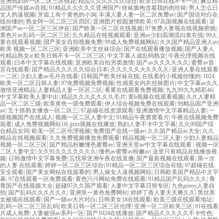
亚洲熟妇av一区二区三区桃花
|
精品久久久久久久综合
|
欧美日韩在线不卡一区
|
麻豆精
品国产传媒av在线
|
91精品久久久久久亚洲国产
|
丝袜旗袍含着我的肉丝袜
|
男人怎么日
女人的逼视频
|
牙齿上有个黄色的小洞
|
丰满人妻人妻一区二区免费av
|
国产国语对白在
线你懂的
|
熟女阿一区二区三区四区
|
亚洲图片校园激情欧美
|
97岛国视频在线观看
|
亚
洲国产av一区二区三区伊在
|
国产欧美一区二区在线视频
|
97免费人妻视在线视频密挑
|
黄色片av乱码一区二区三区
|
久久精品在线视频观看
|
亚洲av少妇高潮流白浆在线
|
99人
妻在线观看视频
|
国产美女自拍视频免费
|
99成人免费视频网站
|
久久国产精品亚洲人av
|
欧美 视频一区二区三区
|
亚洲欧美中文丝袜综合
|
国产在线观看播放视频
|
国产人妻人
伦精品熟女a
|
欧美日韩不卡一区二区三区
|
中文字幕人成乱码熟女
|
午夜伦理视频在线
观看
|
曰本中文字幕在线视频
|
亚洲欧美自拍另类激情
|
国产av久久久久久久
|
蜜臀av首
页在线观看
|
国产精品久久久久久综合日本
|
久久久久久大久久久久
|
亚洲人妻在线观看
一二区
|
少妇人妻av毛片在线看
|
日韩国产欧美丝袜在线
|
在线看的小视频你懂的
|
1024
欧美一区二区日韩人妻
|
97免费视频免费视频
|
性感美女内衣丝袜图片
|
中文字幕av久久
激情亚洲精品
|
人妻精品人妻一区区二区
|
看黄在线观看免费视频
|
九九99九九精彩46
|
中文字幕欧美人妻中出
|
精品久久久久久久久毛片
|
黄h视频在线观看视频
|
久久人妻精
品一区二区三级
|
欧美黄色一级免费观看
|
伊人综合视频免费在线观看
|
99精品国产亚洲
av
|
五十路熟女播放一区二区三
|
97超碰在线资源观看
|
亚洲激情中文字幕精品人妻
|
一
级视频国产在线成人
|
视频一区二区人妻中文
|
91精品午夜窝窝看片
|
午夜在线视频免费
观看
|
成人免费视频网站18
|
jjzzz视频在线播放
|
熟妇人妻不卡中文字幕
|
久久99国产综
合精品女同
|
欧美一区二区伦理视频
|
免费国产在线一级av
|
久久国产精品av大全
|
久久
精品在线视频观看
|
久久免费视频播放免费观看
|
精品视频一区二区人妻
|
少妇人妻精品
视频一区二区三区
|
国产精品粉嫩懂色蜜臀av
|
亚洲天堂av中文字幕在线观看
|
视频一区
二区人妻中文
|
久久91久久久久久久久
|
懂色av蜜臀av粉嫩av
|
这里只有精品在线播放视
频
|
日韩激情中文字幕免费
|
忘忧草亚洲午夜在线直播
|
国产最新视频在线观看
|
第一次
的人妻 在线观看
|
婷婷一区二区三区综合
|
91精品一区二区三区综合在线
|
97超碰在线
安全观看
|
国产美女网站在线观看的
|
男人操女人逼视频网站
|
日韩欧美国产精品中文字
幕
|
97在线观看一区免费观看
|
黄色污污网站免费在线观看
|
91精品国产乱码久久久
|
青
青国产在线视频大全
|
超碰97久久国产观看
|
人妻中文字幕日韩专区
|
九色porny人妻自
拍
|
国产乱码久久久久久久
|
亚洲第一黄色免费网站
|
婷婷丁香人妻天天爽久久
|
黑丝美
女被插在线观看
|
国产一级av大片对白
|
日韩美女18在线观看
|
欧美三级在线观看地址
|
乱码一区二区三区乱码
|
欧美日韩一区二区三区伦理
|
亚洲一区二区欧美三区
|
91在线看
片成人免费
|
人妻被强av系列一区
|
国产1024在线播放
|
国产精品久久久久久不卡性色
|