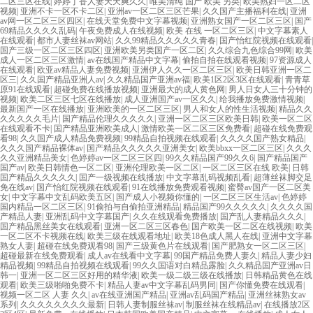
二区三区在线
|
婷婷丁香人妻天天爽久久
|
唯美清纯 国产 欧美 另类
|
欧美熟妇一区二区
视频
|
亚洲不卡一区不卡二区
|
亚洲av一区二区三区芒果
|
久久国产主播福利在线
|
亚洲
av网一区二区三区四区
|
在线天堂免费中文字幕视频
|
亚洲熟女国产一区二区三区
|
国产
69精品久久久久乱码
|
午夜免费成人在线视频
|
欧美 在线 一区二区三区
|
中文字幕素人
在线观看
|
都市人妻丝袜av网站
|
久久99精品久久久久久青春
|
国产怡红院视频在线观看
|
国产三级一区二区三区四区
|
亚洲欧美另类国产一区二区
|
久久综合九色综合99网
|
欧美
成人一区二区三区激情
|
av在线国产精品中文字幕
|
偷拍自拍在线观看视频
|
97资源成人
在线观看
|
欧亚av精品人妻免费视频
|
亚洲伊人久久一区二区三区
|
欧美日韩亚洲一区二
区三
|
久久国产精品亚洲人av
|
久久精品国产亚洲av福
|
欧美1区2区3区在线观看
|
青青草
原91在线观看
|
超碰免费在线播放视频
|
亚洲最大的成人黄色网
|
男人日女人三十分钟的
视频
|
欧美二区三区七区在线播放
|
成人亚洲国产av一区久久
|
给我播放免费激情视频
|
最新国产一区在线播放
|
亚洲欧美的一区二区三区
|
男人和女人的性生活视频
|
精品久久
久久久久久毛片
|
国产精品伦理久久久久久
|
亚洲一区二区三区欧美日韩
|
欧美一区二区
在线观看不卡
|
国产精品亚洲欧美成人
|
激情欧美一区二区三区免费看
|
超碰在线免费观
看98
|
久久国产成人精品免费视频
|
99精品自拍视频在线观看
|
久久久久国产熟女精品
|
久久久国产精品裸体av
|
国产精品久久久久久亚洲美女
|
欧美bbxx一区二区三区
|
久久久
久久亚洲精品美女
|
色婷婷av一区二区三区四
|
99久久精品国产99久久6
|
国产精品国产
国产av
|
欧美日韩情色一区二区
|
亚洲伦理欧美一区二区
|
一区二区三区在线 欧美
|
日韩
国产精品久久久久久
|
国产一级视频在线播放
|
中文字幕乱码视频乱看
|
超薄丝袜脚交足
免在线av
|
国产怡红院视频在线观看
|
91在线播放免费观看视频
|
蜜臀av国产一区二区美
女
|
中文字幕中文乱码欧美五区
|
国产成人小视频你懂的
|
一区二区三区生活av
|
色婷婷
国内精品一区二区三区
|
91偷拍与自偷拍亚洲精品
|
精品国产99久久久久久
|
久久久久国
产精品人妻
|
亚洲乱码中文字幕国产
|
久久在线观看免费播放
|
国产乱人妻精品久久久
|
国产精品黑丝美女在线观看
|
亚洲一区二区三区春色
|
国产欧美一区二区在线视频
|
欧美
一区二区不卡视频在线
|
欧美三级在线观看地址
|
欧美18色成人黑人在线
|
亚洲中文字幕
熟女人妻
|
超碰在线免费观看98
|
国产三级黄色片在线观看
|
国产肥熟女一区二区三区
|
超碰最新在线免费观看
|
成人av在线看中文字幕
|
99国产精品免费人妻久
|
精品人妻少妇
精品视频
|
99精品自拍视频在线观看
|
99久久国语对白精品露脸
|
久久精品国产亚洲av日
韩一
|
亚洲一区二区三区好用的精华液
|
欧美一级二级三级在线播放
|
日韩精品黄色在线
观看
|
欧美三级啪啪免费不卡
|
精品人妻av中文字幕乱码男同
|
国产你懂免费在线观看
|
视频一区二区 人妻 久久
|
av在线亚洲国产精品
|
亚洲av乱码国产精品
|
亚洲丝袜熟女av
系列
|
久久久久久久久久最新
|
日韩人妻制服丝袜av
|
制服丝袜在线精品av
|
在线播放2区