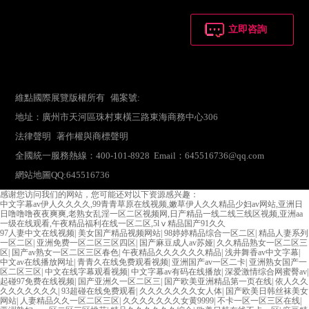
立即咨詢
維點國際展覽版權所有 備案號:
地址：廣州市天河區珠村東橫三路東海商務中心306
法律聲明
著作權與商標聲明
全國統一服務熱線：400-101-8928 Email：645516736@qq.com
網站地圖
QQ:645516736
感谢您访问我们的网站，您可能还对以下资源感兴趣：
中文字幕av伊人久久久久,99青青草原在线视频,嫩草伊人久久精品少妇av网站,亚洲日
日噜噜噜夜夜爽爽,老熟女乱淫一区二区视频网,日产精品一线二线三线区视频,亚洲aa
一级在线观看,午夜精品福利在线一区二区,5lⅴ精品国产91久久
97人妻中文在线视频
|
美女国产精品视频网站
|
98婷婷精品综合一区二区
|
精品人妻系列
一区二区
|
亚洲免费一区二区三区四区
|
国产麻豆成人av苏娅
|
久久精品熟女一区二区三
区
|
国产av熟女一区二区三区春色
|
午夜精品久久久久久久精品
|
浅井舞香av中文字幕
|
中文av在线播放网址
|
青青久在线免费观看视频
|
亚洲国产av一区二卡
|
亚洲熟女国产一
区二区三区
|
中文在线字幕观看视频
|
中文字幕av有码在线播放
|
深爱激情综合网蜜臀av
|
起碰97免费在线视频
|
国产亚洲久一区二区三
|
国产欧美亚洲精品第一页在线
|
依人久久
久久久久久久久
|
93超碰在线免费观看
|
久久久久久久久女人体
|
国产欧美日韩丝袜美女
网站
|
人妻精品久久一区二区三区
|
久久久久久久久女黄9999
|
不卡一区一区三区在线
|