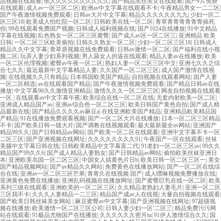
品视频在线观看
|
依人久久久久久久久久久
|
国产精品黑丝美女在线观看
|
国产v片免费
在线观看
|
成人av一区三区二区
|
欧洲av中文字幕在线观看不卡
|
午夜精品男女一二二区
|
国产午夜激情视频免费观看
|
日韩av大片中文字幕
|
精品久久久久久久九九
|
少妇一区二
区三区18
|
欧美成人怡红院一区二区
|
日韩欧美在线一区二区
|
青草青青青青青青操死
你
|
99在线观看免费国产视频
|
日韩成人福利视频在线
|
国产1024在线播放
|
91中文精品
字幕在线视频
|
乱色熟女一区二区三区蜜臀
|
国产成人av区一区二区三
|
亚洲精品 欧美
日韩
|
一区二区三区欧美偷拍
|
日韩久久熟女一区二区
|
少妇一区二区三区18
|
日韩成人
精品久久中文字幕
|
青草原视频在线免费观看
|
日韩av激情一区二区
|
国产福利在线小视
频二区
|
玩弄人妻少妇系列视频
|
男人舔女人的逼在线观看
|
精品人妻av在线播放
|
欧美
一区二区伦理视频
|
蜜臀av午夜一区二区
|
熟妇人妻一区二区三区中文
|
亚洲七久久之综
合七久久
|
最近最新中文字幕精品人妻
|
久久国产一区二区三区
|
成人国产激情在线视
频
|
在线视频久久只有精品
|
日本韩国欧美国产精品
|
自拍视频在线观看网站
|
国产人妻
一区二区精选
|
av在线观看国产精品
|
国产午夜激情视频免费观看
|
国产精品日韩av在线
播放
|
中文字幕96久久激情亚洲精品
|
激情久久久一区二区三区
|
网友自拍视频在线观看
一区
|
在线观看av中文字幕午夜
|
欧美综合在线一区二区在线
|
无套内射欧美一区二区
|
亚洲成人精品国产av
|
亚洲av综合色一区二区三区
|
欧美日韩国产黄色自拍
|
国产成人精
品最新在线
|
国产精品久久久久av麻豆a
|
在线亚洲欧美国产精品
|
亚洲精品欧美精品国
产精品
|
91在线播放免费观看视频
|
国产一区二区大片在线播放
|
日本一区二区三区精品
不卡
|
国产欧美日韩一级大片
|
国产调教在线视频观看
|
最大最新最全av网站
|
亚洲国产
精品99久久
|
国产日韩精品av网站
|
国产欧美一区二区在线观看
|
亚洲中文字幕不卡一区
二区三区
|
国产亚洲视频在线网址
|
久久久久久久久久91
|
午夜国产一区在线观看
|
丝袜
美腿中文字幕日韩在线
|
日韩欧美精品中文字幕富二代
|
91老妇一区二区三区av
|
99久久
精品国产99久久6
|
国产成人精品人妻熟女
|
国产日韩精品av网站
|
偷拍欧美丝袜亚洲日
本
|
亚洲欧美岛国一区二区三区
|
中国女人搞黄色片日b
|
欧美日韩一区二区三区一
|
美女
国产精品视频网站
|
国产av精品久久网站
|
免费黄色在线播放网站
|
国产一区二区在线综
合在线
|
亚洲av一区二区三区芒果
|
青青久在线视频 国产
|
成人嘿咻视频免费播放在线
|
亚洲黄色免费在线播放
|
亚洲乱码视频在线播放网址
|
国产蜜臀巨乳在线一区二区
|
欧美
系列三级在线观看
|
亚洲欧美的一区二区三区
|
久久精品老熟妇人妻毛片
|
亚洲一区二区
三区我不卡
|
久久久人妻精品一二三区
|
精品国产成av人在线视
|
大量自拍视频在线观看
|
国产欧美日韩丝袜美女网站
|
麻豆蜜臀av中文字幕
|
国产亚洲视频在线网址
|
97超级视
频在线播放
|
欧美激情一区二区三区公司
|
日韩人妻少妇一区′二区三
|
精品免费污污网
站在线观看
|
91极品尤物国产在线播放
|
久久久久久久密月tu
|
91伊人激情综合久久
|
国