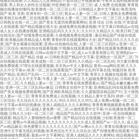
视频在线观看
|
久久精品九九亚洲精品
|
97超在线公开视频看看
|
午夜男女福利视频免费
观看
|
男人和女人的性生活视频
|
99亚洲欧美一区二区三区
|
成 人免费 在线视频
|
青青视
频在线播放你懂吗
|
欧美激情一区二区三区公司
|
日韩精品人妻中文字幕在
|
唯美清纯
国产 欧美 另类
|
亚洲专利一区二区三区
|
熟女av人妻一区二区
|
日韩人妻熟女免费视频
|
欧美独立站免费二区在线观看
|
丰满熟女人妻一区二区
|
蜜臀av一区二区三区人妻在线
|
日韩熟女在线一区二区
|
国产美女无遮挡免费观看网站
|
亚洲 综合 日韩 在线
|
97资源成
人在线观看
|
国产精品视频在线大全
|
超碰免费在线播放视频
|
中文字幕日韩精品av在线
|
成人女人在线播放视频
|
亚洲精品乱码久久久久久
|
久久91久久精品久久
|
欧美日韩三级
在线综合
|
国产你懂免费在线观看
|
久操视频免费在线观看
|
麻豆精品国产传媒在线观
看
|
欧美极品欧美精品成人免费
|
青青的草在线观看网址大全
|
国产精品18久久久久久自
浆
|
国产美女菊爆在线观看
|
亚洲av自拍偷拍在线
|
人妻一区二区三区四区a
|
亚洲一区二
区三区综合
|
偷拍自拍在线观看视频
|
97视频在线观看观看
|
免费在线观看免费播放
|
欧
美成人日韩在线观看
|
日韩av在线中文字幕一区
|
成人av大香蕉有限公司
|
亚洲熟妇av一
区二区三区
|
国产精品 传媒 av
|
日韩欧美国产精品中文字幕
|
亚洲熟女一区国产二区
|
79
自拍视频在线观看
|
欧美成熟一区二区三区系列
|
久久精品一区二区乱码
|
38大案完整视
频免费观看
|
97理论在线观看视频
|
东京热av中文人妻精品
|
黄色wang网站亚洲
|
久久久
久久中文字幕av
|
欧美一区二区在线观看国产
|
亚洲中文乱码字幕在线
|
制服丝袜 欧美
国产精品
|
亚洲日产乱码一二三区
|
久久成人av中文字幕
|
青草久久视频在线观看
|
亚洲
综合久久久久久中文字幕
|
午夜人妻一区二区精品
|
九七超碰免费资源总站
|
日韩欧美在
线一区二区
|
久久精品人妻av一区二区
|
青青青在线免费观看av
|
国产精品水嫩水嫩av网
站
|
亚洲一区二区三区乱码av麻逗
|
日韩熟女在线中文字幕
|
亚洲精品乱码在线观看免费
|
国产美女视频免费观看网
|
国产亚洲欧美精品另类
|
久久露脸国语精品国产91
|
五十路熟
女人妻av一区二区
|
青青草原免费成人在线视频
|
久久精品人妻中文系列
|
婷婷一区二区
三区综合
|
天久综合久久久久久久久
|
99久久99久久久99九
|
成人免费av制服一区二区
|
中文字幕av有码在线播放
|
亚洲人成精品久久久久桥网站
|
青青青爽视频视看免费
|
欧美
激情伦理一区二区
|
超碰人妻免费一区二区
|
av激情爱爱中文字幕
|
91在线播放免费观看
视频
|
日韩久久少妇一区二区三区
|
精品国产乱码久久久久软件
|
亚洲一区自拍视频在
线观看
|
精品毛片人妻啪啪性色av蜜臀
|
国产精品综合在线视频
|
少妇欧美激情一区二
区三区
|
蜜臀av午夜精品视频
|
九九久久久久久久久9
|
成人亚洲国产av一区久久
|
成人国
产av精品麻豆
|
绯色蜜臀久久久久久久久久久
|
国产av爽av久久久
|
青青在线播放91精品
|
亚洲中文字幕无线乱码视频
|
欧美色综合天天久久综合合
|
国产你懂免费在线观看
|
97超
级碰碰碰免费观看
|
最新av中文字幕网址
|
亚洲人成精品久久久久桥网站
|
精品视频在线