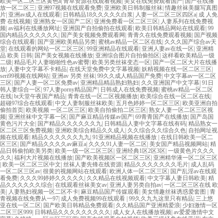
欧美一区二区三区黄色a
|
青草资源在线观看视频
|
美女在线免费观看国产
|
国产在线播
放一区二区三
|
亚洲97视频在线观看免费
|
亚洲欧美日韩制服丝袜
|
情趣丝袜美腿写真图
片
|
亚洲av成人在线观看
|
日韩精品18久久久久久白浆
|
人妻一区二区三区四区a
|
成 人免
费 在线视频
|
亚洲熟女一区国产二区
|
亚洲免费看一区二区三区
|
人妻系列在线免费视
频
|
av福利在线播放网址
|
亚洲国产自拍偷拍在线观看
|
欧美日韩精品网站在线观看
|
99
国内精品久久久久久久
|
国产美女视频免费观看网
|
青青久在线免费观看视频
|
国产视频
综合在线观看
|
国产亚洲欧美精品另类
|
蜜桃av精品一区二区在线
|
久久久国产综合av天
堂
|
在线观看的网站一区二区三区
|
99亚洲精品在线观看
|
亚洲人妻av在线一区
|
亚洲精
品 欧美 日韩
|
国产美女视频在线播放
|
亚洲综合图片自拍偷拍区
|
这样看欧美精品一级
二级
|
精品毛片人妻啪啪性色av蜜臀
|
欧美另类丝袜变态一区
|
国产一区二区大片在线播
放
|
人妻中文字幕不卡精品
|
在线天堂免费中文字幕视频
|
妖精视频在线一区二区三区
|
seri99视频在线网站
|
亚洲av 另类 丝袜
|
99久久成人精品国产免费
|
中文字幕av一区二区
三区
|
国产人妻一区二区免费av
|
亚洲精品精品熟妇熟妇
|
久久亚洲国产中文字幕
|
91日
韩人妻综合一区
|
97人妻porny精品国产
|
日韩成人在线免费视频
|
蜜桃av精品一区二区
在线
|
bt天堂午夜国产精品
|
青青在线一区二区视频播放
|
欧美综合在线一区二区在线
|
超碰97综合在线观看
|
中文人妻制服丝袜欧美
|
五月色婷婷一区二区三区
|
欧美亚洲自拍
偷拍首页
|
欧美视频 一区二区三区
|
欧美自拍偷拍二区三区
|
熟女人妻一区二区三区视
频
|
亚洲丝袜中文字幕一区
|
国产麻豆精品传媒av国产
|
69青青国产在线播放
|
国产岛国
黄色污片大全
|
国产精品久久久久久久九
|
日韩精品人妻中文字幕在线有码
|
精品熟女一
区二区三区免费视频
|
亚洲欧美综合精品久久成人
|
久久综合久久综合久色
|
自拍网址视
频在线观看
|
精品久久久久久久九九
|
91亚洲精品视频在线播放
|
在线日韩欧美一区二
区三区
|
国产精品久久久久av麻豆a
|
久久久91人妻一区二区
|
美女国产精品视频网站
|
精
品日韩偷拍欧美另类
|
欧美一级一区二区三区
|
亚洲经典1区2区3区
|
一级黄色片久久久
久久
|
福利大片视频在线播放
|
国产欧美视频区一区二区三区
|
亚洲精华液一区二区三区
|
欧美一区二区三区中文
|
丝袜人妻先锋在线资源
|
精品久久久久久久久毛片
|
成人乱码
一区二区三区av
|
很黄的视频网站在线观看
|
欧洲人体一区二区三区
|
国产乱淫av在线观
看免费
|
久久久99婷婷久久久久久
|
久久精品在线视频观看
|
中文字幕人妻日韩欧美
|
精
品久久久久久久综合
|
在线观看丝袜美女av
|
亚洲人妻另类自拍av
|
一区二区三区在线 欧
美
|
人妻熟妇视频一区二区不卡
|
麻豆精品国产传媒观看
|
美女情趣丝袜诱惑爱套图
|
青
青视频在线免费从一97
|
成人免费视频99在线观看
|
99久久九九这里只有精品
|
三上悠
亚在线一区二区
|
国产欧美日韩精品免费观看
|
久久精品国产亚洲精爱浪
|
少妇激情一区
二区三区999
|
日韩精品久久久久久久久久久
|
成人女人在线播放视频
|
av爱爱激情中文