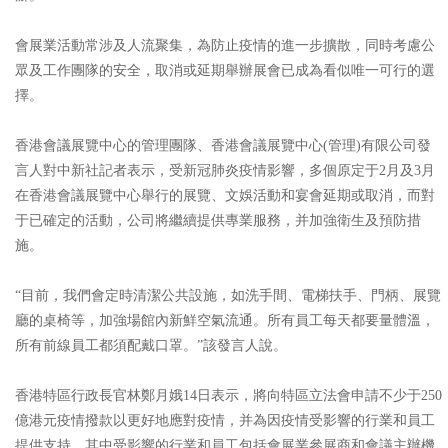
會展業活動常涉及人流聚集，為防止疫情的進一步擴散，同時考慮公
眾及工作團隊的安全，取消或延期舉辦展會已成為看似唯一可行的選
擇。
香港會議展覽中心的管理團隊、香港會議展覽中心(管理)有限公司發
言人對中新社記者表示，受新冠肺炎疫情影響，多個原定于2月及3月
在香港會議展覽中心舉行的展覽、文娛活動和宴會延期或取消，而對
于已確定的活動，公司將繼續提供專業服務，并加強衛生及預防措
施。
“目前，我們會定時清潔公共設施，如洗手間、電梯扶手、門柄、展覽
廳的桌椅等，加強場館內新鮮空氣流通。所有員工每天都要量體溫，
所有前線員工都須配戴口罩。”該發言人說。
香港特區行政長官林鄭月娥14日表示，將向特區立法會申請不少于250
億港元疫情撥款以更好地應對疫情，并為因疫情受影響的行業和員工
提供支持。其中受影響的行業和員工包括會展業參展商和會議主辦機