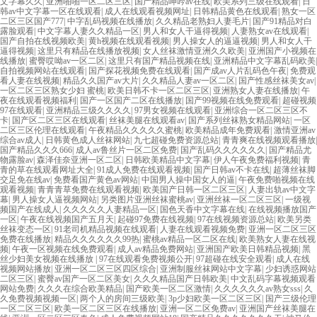
文字幕久久
|
亚洲啪啪一区二区三区
|
国产精品呻吟av在线
|
欧美系列三级在线观看
|
日
韩av中文字幕一区在线观看
|
成人在线观看视频网址
|
日韩精品黄色在线观看
|
熟女一区
二区三区国产777
|
中字乱码视频在线播放
|
久久精品老熟妇人妻毛片
|
国产91精品对白
露脸观看
|
中文字幕人妻久久精品一区
|
男人和女人干逼得视频
|
人妻熟女av在线观看
|
国产自拍在线视频欧美
|
黄h视频在线观看视频
|
男人操女人的逼逼视频
|
男人和女人干
逼得视频
|
这里只有精品在线播放视频
|
女人丝袜激情亚洲久久欧美
|
亚洲国产小视频在
线播放
|
蜜臀哎呦av一区二区
|
这里只有国产精品视频在线
|
亚洲精品中文字幕乱码欧美
|
自拍视频网站在线观看
|
国产探花视频免费在线观看
|
国产成av人片乱码色午夜
|
免费观
看人妻在线视频
|
精品久久国产av大片
|
久久精品人妻av一区二区
|
国产性感丝袜美女av
|
一区二区三区熟女少妇 蜜桃
|
欧美日韩不卡一区二区三区
|
亚洲熟女人妻在线播放
|
午
夜在线观看视频福利
|
国产一区国产二区在线播放
|
国产99视频在线免费观看
|
超碰视频
97在线观看
|
亚洲精品三级久久久久
|
97男女视频在线观看
|
亚洲综合一区二区三区不
卡
|
国产区二区三区在线观看
|
丝袜美腿在线观看av
|
国产系列丝袜熟女精品网站
|
一区
二区三区伦理在线观看
|
午夜精品久久久久久蜜桃
|
欧美精品成年免费观看
|
激情亚洲av
综合av成人
|
日韩黄色成人丝袜网站
|
九七超碰免费资源总站
|
青青爽在线视频观看播放
|
国产精品久久久666
|
成人av鲁丝片一区二区免费
|
国产乱码久久久久久久
|
国产精品尤
物露脸av
|
森泽佳奈亚洲一区二区
|
日韩欧美精品中文字幕
|
伊人午夜免费福利视频
|
青
青的草在线观看网址大全
|
91成人免费在线观看视频
|
国产日韩av不卡在线
|
超薄丝袜脚
交足免在线av
|
免费看国产黄色av网站
|
中国男人操中国女人的逼
|
午夜免费啪视频在线
观看视频
|
青青青草免费在线观看视频
|
欧美国产日韩一区二区三区
|
人妻出轨av中文字
幕
|
男人操女人逼视频网站
|
另类图片亚洲丝袜蜜桃av
|
亚洲丝袜一区二区三区
|
一级视
频国产在线成人
|
久久久久久人妻精品一区
|
国色天香中文字幕在线
|
在线视频播放国产
一区
|
午夜在线视频国产五月天
|
起碰97免费在线视频
|
97在线视频资源总站
|
欧美另类
丝袜变态一区
|
91老司机精品视频在线观看
|
人妻在线观看视频免费
|
亚洲一区二区三区
免费在线播放
|
精品久久久久久久99热
|
蜜桃av精品一区二区在线
|
欧美熟女人妻在线视
频
|
午夜一区视频在线免费观看
|
成人av精品免费网站
|
亚洲国产欧美日韩精品视频
|
黑
丝少妇美女视频在线播放
|
97在线观看免费视频公开
|
97超碰在线安全观看
|
成人在线
视频网站播放
|
亚洲一区二区三区四区综合
|
亚洲制服丝袜网站中文字幕
|
少妇诱惑网站
二区三区
|
蜜臀av国产一区二区美女
|
久久久精品国产日韩欧美
|
中文乱码字幕视频观看
网站免费
|
久久久在综合欧美精品
|
国产欧美一区二区激情
|
久久久久久久av熟女sss
|
久
久免费视频视频一区
|
两个人的房间三级欧美
|
3p少妇欧美一区二区三区
|
国产三级伦理
一区二区三区
|
欧美一区二区三区在线播放
|
亚洲一区二区免费av
|
亚洲国产丝袜美腿在