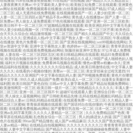
在线播放
|
91av在线播放免费观看
|
91在线国产自拍视频
|
国产精品久久久久精品首页
|
人妻夜夜爽天天爽av
|
中文字幕欧美人妻中出
|
欧美独立站免费二区在线观看
|
亚洲黄色
av网址在线观看
|
免费视频观看在线播放
|
白丝美腿动漫丝袜国产精品
|
97成人精品一区
二区三区
|
成人无遮挡在线免费视频
|
在线视频播放国产一区
|
人妻少妇亚洲一区二区
|
人妻一区二区三区四区a
|
国产精品不良av网站
|
黄色成人在线播放av
|
国产人妻一区二
区免费av
|
男人操女人逼免费观看
|
97色伦视频在线观看
|
国产亚洲一区二区三区欧美
|
欧美日韩不卡一区二区三区
|
97超频精品视频在线观看
|
欧美亚洲乱码中文字幕毛毛多
|
99人妻少妇精品视频一区
|
97理论在线观看视频
|
亚洲av一区二区三区芒果
|
欧美色综
合天天久久综合合
|
精品激情视频一区二区三区
|
国产精久久精品国产中文
|
天久综合久
久久久久久久
|
亚洲成在人线a中文字幕
|
国产熟女人妻一区二区三区四区
|
午夜dj视频
在线播放
|
黄色片免费看一区二区三区
|
国产亚洲在线视频网站
|
seri99视频在线网站
|
天
堂av资源中文字幕
|
亚洲中文字幕熟女人妻
|
色婷婷av一区二区三区麻豆
|
青青草原自拍
视频在线观看
|
在线观看免费视频a站网站
|
制服丝袜亚洲中文熟女
|
97公开成人免费视
频
|
人妻在线一区二区三区四区五区
|
欧美日韩精品网站在线观看
|
精品81免费观看网
址
|
欧美综合制服丝袜中文字幕
|
亚洲欧美综合精品久久成人
|
98国产成人啪精色妇人视
频
|
福利大片视频在线播放
|
免费看神马视频在线观看
|
懂色av蜜臀av粉嫩av永久
|
亚洲
精品福利在线视频
|
久久久久久久久久综合精品
|
成人欧美日韩激情在线
|
中文字幕人妻
久久久久
|
在线看的小视频你懂的
|
美臀av一区二区三区
|
美女穿丝袜全过程无遮挡
|
91
精品久久久久久亚洲国产
|
中文字幕在线乱码人妻
|
国产99视频免费观看
|
黄色片在哪里
看中文字幕
|
99久久成人精品国产免费
|
欧美白成人一区二区三区
|
动漫美女美腿丝袜
福利图
|
欧美日韩国产黄色自拍
|
日韩av中文人妻字幕免费
|
国产精品短视频免费网站
|
欧美激情网页一区三区
|
欧美日韩一级片一区二区
|
99热精品久久久久久久
|
丰满人妻一
区二区三区
|
亚洲一区二区三区我不卡
|
超碰97在线观看人妻
|
亚洲综合日韩一区二区三
区
|
男人操女人逼视频网站
|
国产日韩欧美精品先锋
|
乱码在线精品视频乱码精品
|
亚洲
精品综合人妻av
|
日韩乱码精品在线观看
|
在线观看免费一区二区三区
|
久久精品人妻一
区二区三区蜜柚
|
青青操原视频在线观看
|
国产国语对白在线你懂的
|
午夜亚洲视频在线
观看
|
在线观看免费视频a站网站
|
国产蜜臀巨乳在线一区二区
|
日本一区二区三区三级
|
亚洲av乱码字幕无限
|
久久久久人妻精品一区二区三区
|
久久久免费精品国产色夜
|
青
青草原在线精品视频
|
乱色熟女综合一区二区三区
|
男人的j插进女人的逼
|
国产三级黄
色片在线观看
|
99riav国产精品懂色
|
成人国产av精品麻豆
|
久久久久国产熟女精品
|
国产
人妻av精品一网站
|
在线精品自拍视频网站
|
久久久久久久久久久22
|
青青青青草原伦理
视频
|
人妻中文字幕日韩精品
|
国产精品久久久久久免
|
97超级碰碰碰免费观看
|
人妻中